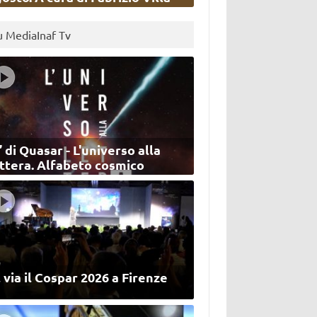
u MediaInaf Tv
’ di Quasar - L'universo alla
ettera. Alfabeto cosmico
 via il Cospar 2026 a Firenze