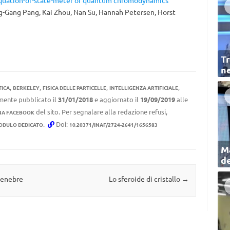
quation-of-state-meter of quantum chromodynamics
ng-Gang Pang, Kai Zhou, Nan Su, Hannah Petersen, Horst
Tr
ne
,
,
,
,
ICA
BERKELEY
FISICA DELLE PARTICELLE
INTELLIGENZA ARTIFICIALE
lmente pubblicato il
31/01/2018
e aggiornato il
19/09/2019
alle
del sito. Per segnalare alla redazione refusi,
NA FACEBOOK
.
Doi:
ODULO DEDICATO
10.20371/INAF/2724-2641/1656583
Ma
de
tenebre
Lo sferoide di cristallo
→