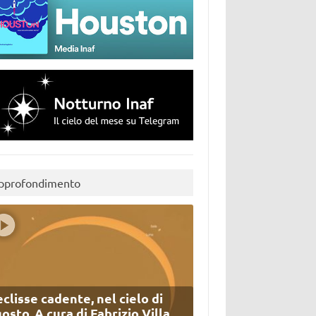
pprofondimento
eclisse cadente, nel cielo di
osto. A cura di Fabrizio Villa