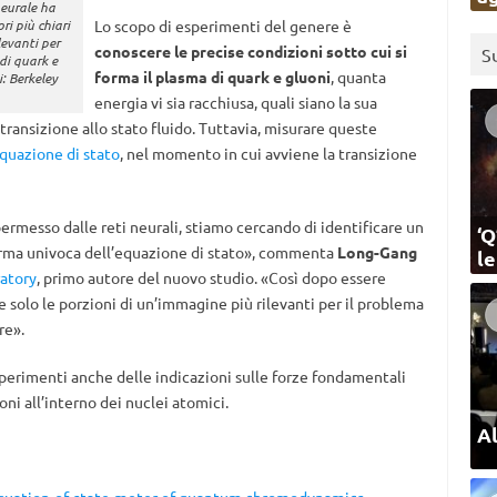
neurale ha
i più chiari
Lo scopo di esperimenti del genere è
evanti per
conoscere le precise condizioni sotto cui si
S
 di quark e
forma il plasma di quark e gluoni
, quanta
i: Berkeley
energia vi sia racchiusa, quali siano la sua
ransizione allo stato fluido. Tuttavia, misurare queste
equazione di stato
, nel momento in cui avviene la transizione
rmesso dalle reti neurali, stiamo cercando di identificare un
‘Q
rma univoca dell’equazione di stato», commenta
Long-Gang
l
atory
, primo autore del nuovo studio. «Così dopo essere
re solo le porzioni di un’immagine più rilevanti per il problema
re».
esperimenti anche delle indicazioni sulle forze fondamentali
ni all’interno dei nuclei atomici.
Al