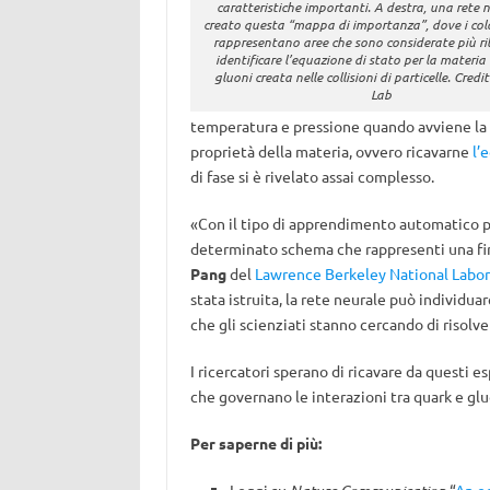
caratteristiche importanti. A destra, una rete 
creato questa “mappa di importanza”, dove i color
rappresentano aree che sono considerate più ril
identificare l’equazione di stato per la materia
gluoni creata nelle collisioni di particelle. Credit
Lab
temperatura e pressione quando avviene la t
proprietà della materia, ovvero ricavarne
l’
di fase si è rivelato assai complesso.
«Con il tipo di apprendimento automatico pe
determinato schema che rappresenti una fi
Pang
del
Lawrence Berkeley National Labor
stata istruita, la rete neurale può individua
che gli scienziati stanno cercando di risolve
I ricercatori sperano di ricavare da questi 
che governano le interazioni tra quark e gluo
Per saperne di più: