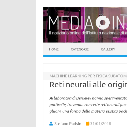
Il notiziario online dell’Istituto nazionale di 
Vai al contenuto
HOME
CATEGORIE
GALLERY
MACHINE LEARNING PER FISICA SUBATOM
Reti neurali alle origi
Ai laboratori di Berkeley hanno sperimentato l
particelle, trovando che certe reti neurali po
gluoni, una forma della materia esistita poch
Stefano Parisini
31/01/2018