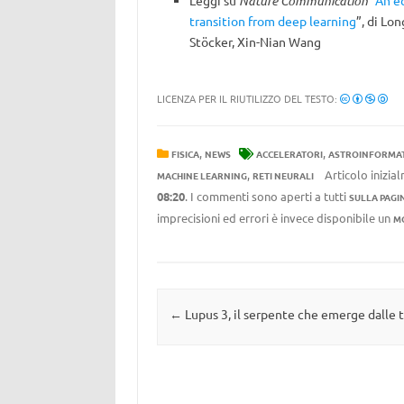
Leggi su
Nature Communication
“
An e
transition from deep learning
”, di Lo
Stöcker, Xin-Nian Wang
LICENZA PER IL RIUTILIZZO DEL TESTO:
,
,
FISICA
NEWS
ACCELERATORI
ASTROINFORMAT
,
Articolo inizia
MACHINE LEARNING
RETI NEURALI
08:20
. I commenti sono aperti a tutti
SULLA PAGI
imprecisioni ed errori è invece disponibile un
M
Navigazione articolo
←
Lupus 3, il serpente che emerge dalle 