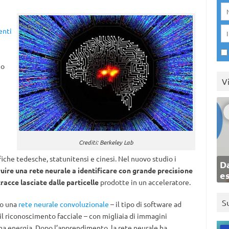
enti
no
e
V
Crediti: Berkeley Lab
fiche tedesche, statunitensi e cinesi. Nel nuovo studio i
Da
ruire una rete neurale a identificare con grande precisione
e
racce lasciate dalle particelle
prodotte in un acceleratore.
S
to una
rete neurale convoluzionale
– il tipo di software ad
l riconoscimento facciale – con migliaia di immagini
sima energia. Dopo l’apprendimento, la rete neurale ha