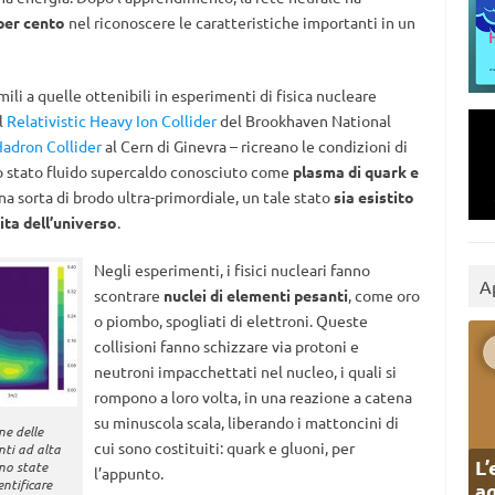
 per cento
nel riconoscere le caratteristiche importanti in un
mili a quelle ottenibili in esperimenti di fisica nucleare
l
Relativistic Heavy Ion Collider
del Brookhaven National
Hadron Collider
al Cern di Ginevra – ricreano le condizioni di
o stato fluido supercaldo conosciuto come
plasma di quark e
na sorta di brodo ultra-primordiale, un tale stato
sia esistito
ita dell’universo
.
Negli esperimenti, i fisici nucleari fanno
A
scontrare
nuclei di elementi pesanti
, come oro
o piombo, spogliati di elettroni. Queste
collisioni fanno schizzare via protoni e
neutroni impacchettati nel nucleo, i quali si
rompono a loro volta, in una reazione a catena
su minuscola scala, liberando i mattoncini di
ne delle
cui sono costituiti: quark e gluoni, per
nti ad alta
L’
no state
l’appunto.
entificare
ag