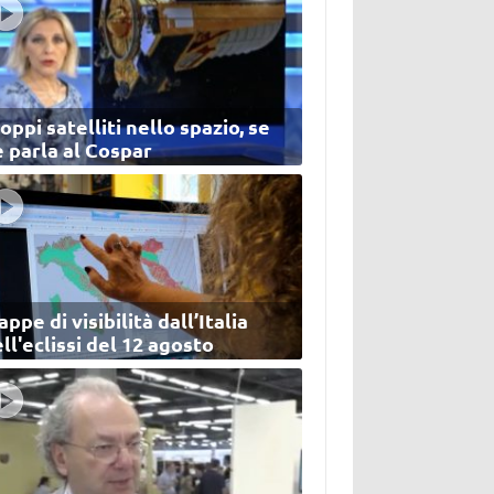
oppi satelliti nello spazio, se
 parla al Cospar
ppe di visibilità dall’Italia
ll'eclissi del 12 agosto