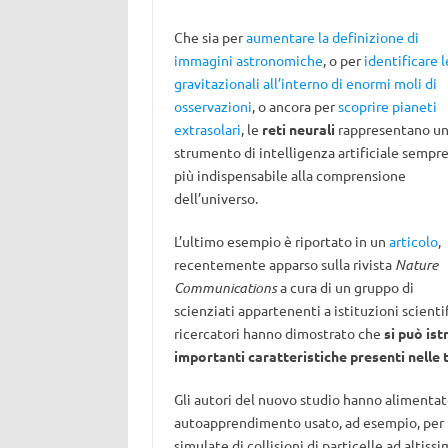
Che sia per
aumentare la definizione di
immagini astronomiche
, o per
identificare l
gravitazionali all’interno di enormi moli di
osservazioni
, o ancora per
scoprire pianeti
extrasolari
, le
reti neurali
rappresentano u
strumento di intelligenza artificiale sempr
più indispensabile alla comprensione
dell’universo.
L’ultimo esempio è riportato in un
articolo
,
recentemente apparso sulla rivista
Nature
Communications
a cura di un gruppo di
scienziati appartenenti a istituzioni scienti
ricercatori hanno dimostrato che
si può ist
importanti caratteristiche presenti nelle t
Gli autori del nuovo studio hanno alimenta
autoapprendimento usato, ad esempio, per i
simulate di collisioni di particelle ad altis