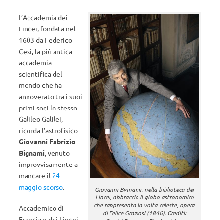
L’Accademia dei
Lincei, fondata nel
1603 da Federico
Cesi, la più antica
accademia
scientifica del
mondo che ha
annoverato tra i suoi
primi soci lo stesso
Galileo Galilei,
ricorda l’astrofisico
Giovanni Fabrizio
Bignami
, venuto
improvvisamente a
mancare il
24
maggio scorso
.
Giovanni Bignami, nella biblioteca dei
Lincei, abbraccia il globo astronomico
che rappresenta la volta celeste, opera
Accademico di
di Felice Graziosi (1846). Crediti:
Francia e dei Lincei,