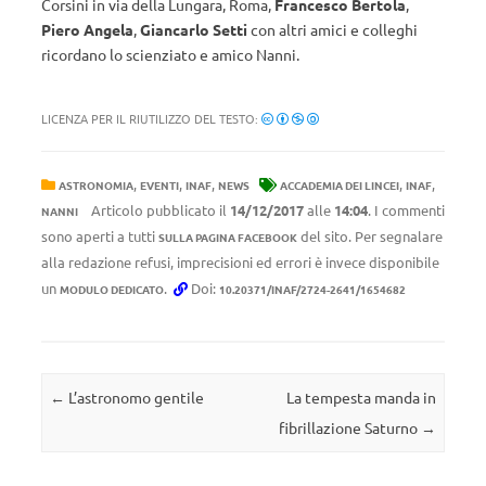
Corsini in via della Lungara, Roma,
Francesco Bertola
,
Piero Angela
,
Giancarlo Setti
con altri amici e colleghi
ricordano lo scienziato e amico Nanni.
LICENZA PER IL RIUTILIZZO DEL TESTO:
,
,
,
,
,
ASTRONOMIA
EVENTI
INAF
NEWS
ACCADEMIA DEI LINCEI
INAF
Articolo pubblicato il
14/12/2017
alle
14:04
. I commenti
NANNI
sono aperti a tutti
del sito. Per segnalare
SULLA PAGINA FACEBOOK
alla redazione refusi, imprecisioni ed errori è invece disponibile
un
.
Doi:
MODULO DEDICATO
10.20371/INAF/2724-2641/1654682
Navigazione articolo
←
L’astronomo gentile
La tempesta manda in
fibrillazione Saturno
→