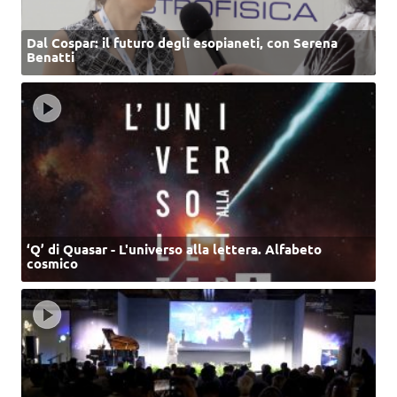
Dal Cospar: il futuro degli esopianeti, con Serena
Benatti
‘Q’ di Quasar - L'universo alla lettera. Alfabeto
cosmico