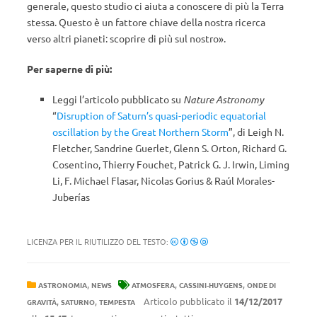
generale, questo studio ci aiuta a conoscere di più la Terra
stessa. Questo è un fattore chiave della nostra ricerca
verso altri pianeti: scoprire di più sul nostro».
Per saperne di più:
Leggi l’articolo pubblicato su
Nature Astronomy
“
Disruption of Saturn’s quasi-periodic equatorial
oscillation by the Great Northern Storm
”, di Leigh N.
Fletcher, Sandrine Guerlet, Glenn S. Orton, Richard G.
Cosentino, Thierry Fouchet, Patrick G. J. Irwin, Liming
Li, F. Michael Flasar, Nicolas Gorius & Raúl Morales-
Juberías
LICENZA PER IL RIUTILIZZO DEL TESTO:
,
,
,
ASTRONOMIA
NEWS
ATMOSFERA
CASSINI-HUYGENS
ONDE DI
,
,
Articolo pubblicato il
14/12/2017
GRAVITÀ
SATURNO
TEMPESTA