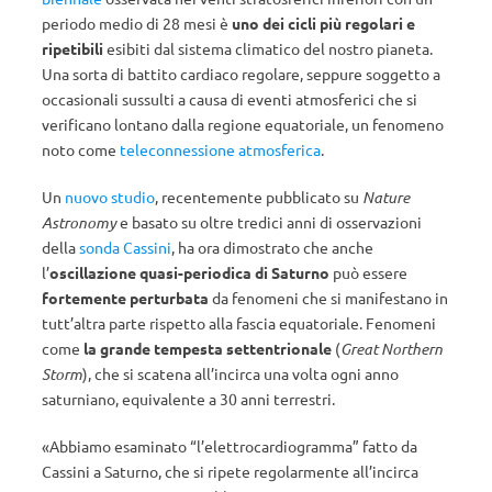
periodo medio di 28 mesi è
uno dei cicli più regolari e
ripetibili
esibiti dal sistema climatico del nostro pianeta.
Una sorta di battito cardiaco regolare, seppure soggetto a
occasionali sussulti a causa di eventi atmosferici che si
verificano lontano dalla regione equatoriale, un fenomeno
noto come
teleconnessione atmosferica
.
Un
nuovo studio
, recentemente pubblicato su
Nature
Astronomy
e basato su oltre tredici anni di osservazioni
della
sonda Cassini
, ha ora dimostrato che anche
l’
oscillazione quasi-periodica di Saturno
può essere
fortemente perturbata
da fenomeni che si manifestano in
tutt’altra parte rispetto alla fascia equatoriale. Fenomeni
come
la grande tempesta settentrionale
(
Great Northern
Storm
), che si scatena all’incirca una volta ogni anno
saturniano, equivalente a 30 anni terrestri.
«Abbiamo esaminato “l’elettrocardiogramma” fatto da
Cassini a Saturno, che si ripete regolarmente all’incirca