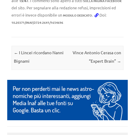
alle
15:47
. I commenti sono aperti a tutti
SULLA PAGINA FACEBOOK
del sito. Per segnalare alla redazione refusi, imprecisioni ed
errori è invece disponibile un
.
Doi:
MODULO DEDICATO
10.20371/INAF/2724-2641/1654696
Navigazione articolo
←
I Lincei ricordano Nanni
Vince Antonio Cerasa con
Bignami
“Expert Brain”
→