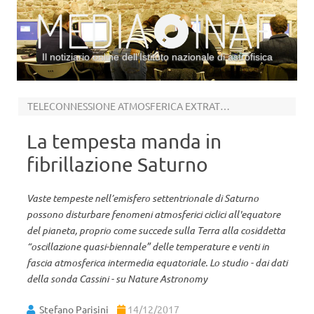
Il notiziario online dell’Istituto nazionale di astrofisica
Vai al contenuto
TELECONNESSIONE ATMOSFERICA EXTRATERRESTRE
La tempesta manda in
fibrillazione Saturno
Vaste tempeste nell’emisfero settentrionale di Saturno
possono disturbare fenomeni atmosferici ciclici all'equatore
del pianeta, proprio come succede sulla Terra alla cosiddetta
“oscillazione quasi-biennale” delle temperature e venti in
fascia atmosferica intermedia equatoriale. Lo studio - dai dati
della sonda Cassini - su Nature Astronomy
Stefano Parisini
14/12/2017