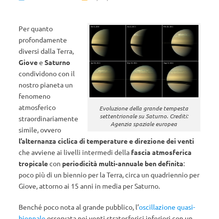
Per quanto
profondamente
diversi dalla Terra,
Giove
e
Saturno
condividono con il
nostro pianeta un
fenomeno
atmosferico
Evoluzione della grande tempesta
settentrionale su Saturno. Crediti:
straordinariamente
Agenzia spaziale europea
simile, ovvero
l’alternanza ciclica di temperature e direzione dei venti
che avviene ai livelli intermedi della
fascia atmosferica
tropicale
con
periodicità multi-annuale ben definita
:
poco più di un biennio per la Terra, circa un quadriennio per
Giove, attorno ai 15 anni in media per Saturno.
Benché poco nota al grande pubblico, l’
oscillazione quasi-
biennale
osservata nei venti stratosferici inferiori con un