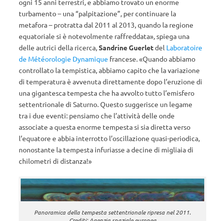
ogni 15 anni terrestri, e abbiamo trovato un enorme
turbamento – una “palpitazione”, per continuare la
metafora – protratta dal 2011 al 2013, quando la regione
equatoriale si è notevolmente raffreddata», spiega una
delle autrici della ricerca,
Sandrine Guerlet
del
Laboratoire
de Météorologie Dynamique
francese. «Quando abbiamo
controllato la tempistica, abbiamo capito che la variazione
di temperatura è avvenuta direttamente dopo l’eruzione di
una gigantesca tempesta che ha avvolto tutto l’emisfero
settentrionale di Saturno. Questo suggerisce un legame
tra i due eventi: pensiamo che l’attività delle onde
associate a questa enorme tempesta si sia diretta verso
l’equatore e abbia interrotto l’oscillazione quasi-periodica,
nonostante la tempesta infuriasse a decine di migliaia di
chilometri di distanza!»
Panoramica della tempesta settentrionale ripresa nel 2011.
Crediti: Agenzia spaziale europea