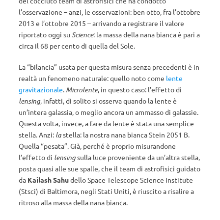
del cocciuto team di astrofisici che ha condotto
l’osservazione – anzi, le osservazioni: ben otto, fra l’ottobre
2013 e l’ottobre 2015 – arrivando a registrare il valore
riportato oggi su
Science
: la massa della nana bianca è pari a
circa il 68 per cento di quella del Sole.
La “bilancia” usata per questa misura senza precedenti è in
realtà un fenomeno naturale: quello noto come
lente
gravitazionale
.
Microlente
, in questo caso: l’effetto di
lensing
, infatti, di solito si osserva quando la lente è
un’intera galassia, o meglio ancora un ammasso di galassie.
Questa volta, invece, a fare da lente è stata una semplice
stella. Anzi:
la
stella: la nostra nana bianca Stein 2051 B.
Quella “pesata”. Già, perché è proprio misurandone
l’effetto di
lensing
sulla luce proveniente da un’altra stella,
posta quasi alle sue spalle, che il team di astrofisici guidato
da
Kailash Sahu
dello Space Telescope Science Institute
(Stsci) di Baltimora, negli Stati Uniti, è riuscito a risalire a
ritroso alla massa della nana bianca.