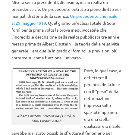
Misura senza precedenti, dicevamo, ma in realtà un
precedente c’è. Un precedente entrato a pieno diritto nei
manuali di storia della scienza.
Un precedente che risale
al 29 maggio 1919
. Quel giorno un’eclissi totale di Sole
fornì per la prima volta la prova inequivocabile che
l’incredibile descrizione della realtà pubblicata tre anni e
mezzo prima da Albert Einstein – la teoria della relatività
generale – era quella in grado di fornirci le previsioni più
corrette su come funziona l’universo.
Però, in quel caso, a
deflettere il
percorso della luce
con il “peso” della
deformazione
impressa sullo
spaziotempo non
Albert Einstein, Science 84 (1936), p.
era una stella
506. Crediti: AAAS
qualsiasi: era il Sole.
Sarebbe mai stato possibile sfruttare il fenomeno per