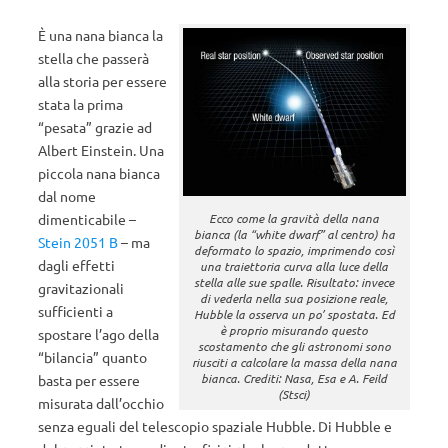
È una nana bianca la
stella che passerà
alla storia per essere
stata la prima
“pesata” grazie ad
Albert Einstein. Una
piccola nana bianca
dal nome
dimenticabile –
Ecco come la gravità della nana
bianca (la “white dwarf” al centro) ha
Stein 2051 B
– ma
deformato lo spazio, imprimendo così
dagli effetti
una traiettoria curva alla luce della
stella alle sue spalle. Risultato: invece
gravitazionali
di vederla nella sua posizione reale,
sufficienti a
Hubble la osserva un po’ spostata. Ed
è proprio misurando questo
spostare l’ago della
scostamento che gli astronomi sono
“bilancia” quanto
riusciti a calcolare la massa della nana
bianca. Crediti: Nasa, Esa e A. Feild
basta per essere
(Stsci)
misurata dall’occhio
senza eguali del telescopio spaziale Hubble. Di Hubble e