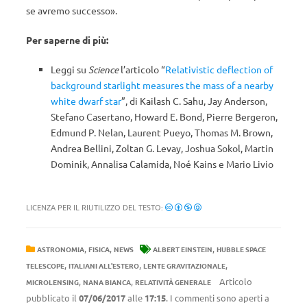
se avremo successo».
Per saperne di più:
Leggi su
Science
l’articolo “
Relativistic deflection of
background starlight measures the mass of a nearby
white dwarf star
”, di Kailash C. Sahu, Jay Anderson,
Stefano Casertano, Howard E. Bond, Pierre Bergeron,
Edmund P. Nelan, Laurent Pueyo, Thomas M. Brown,
Andrea Bellini, Zoltan G. Levay, Joshua Sokol, Martin
Dominik, Annalisa Calamida, Noé Kains e Mario Livio
LICENZA PER IL RIUTILIZZO DEL TESTO:
,
,
,
ASTRONOMIA
FISICA
NEWS
ALBERT EINSTEIN
HUBBLE SPACE
,
,
,
TELESCOPE
ITALIANI ALL'ESTERO
LENTE GRAVITAZIONALE
,
,
Articolo
MICROLENSING
NANA BIANCA
RELATIVITÀ GENERALE
pubblicato il
07/06/2017
alle
17:15
. I commenti sono aperti a