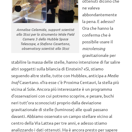
ottenuti dicono che
ne valeva
abbondantemente
la pena. E adesso?
Ora che hanno la
Annalisa Calamida, support scientist
allo Stsci per lo strumento Wide Field
conferma che è
Camera 3 dello Hubble Space
possibile usare il
Telescope, e Stefano Casertano,
microlensing
observatory scientist allo Stsci
gravitazionale per
stabilire la massa delle stelle, hanno intenzione di far salire
altri soggetti sulla bilancia di Einstein? «Sì, stiamo
seguendo altre stelle, tutte con Hubble», anticipa a
Media
Inaf
Casertano. «Tra esse c’è Proxima Centauri, la stella più
vicina al Sole. Ancora più interessante è un programma
d’osservazioni con cui potremo scoprire, e pesare, buchi
neri tutt’ora sconosciuti proprio dalla deviazione
gravitazionale di stelle (luminose) alle quali passano
davanti. Abbiamo osservato un campo stellare vicino al
centro della Via Lattea per tre anni, e adesso stiamo
analizzando i dati ottenuti. Ma è ancora presto per sapere