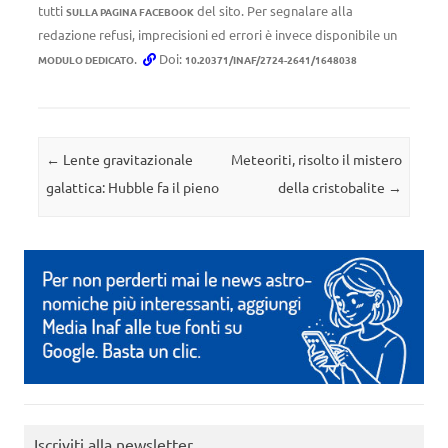
tutti
del sito. Per segnalare alla
SULLA PAGINA FACEBOOK
redazione refusi, imprecisioni ed errori è invece disponibile un
.
Doi:
MODULO DEDICATO
10.20371/INAF/2724-2641/1648038
Navigazione articolo
←
Lente gravitazionale
Meteoriti, risolto il mistero
galattica: Hubble fa il pieno
della cristobalite
→
Iscriviti alla newsletter