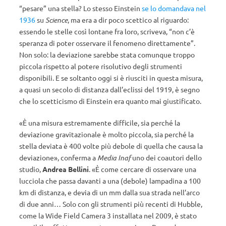
“pesare” una stella? Lo stesso Einstein
se lo domandava nel
1936
su
Science
, ma era a dir poco scettico al riguardo:
essendo le stelle così lontane fra loro, scriveva, “non c’è
speranza di poter osservare il fenomeno direttamente”.
Non solo: la deviazione sarebbe stata comunque troppo
piccola rispetto al potere risolutivo degli strumenti
disponibili. E se soltanto oggi si è riusciti in questa misura,
a quasi un secolo di distanza dall’eclissi del 1919, è segno
che lo scetticismo di Einstein era quanto mai giustificato.
«È una misura estremamente difficile, sia perché la
deviazione gravitazionale è molto piccola, sia perché la
stella deviata è 400 volte più debole di quella che causa la
deviazione», conferma a
Media Inaf
uno dei coautori dello
studio,
Andrea Bellini
. «È come cercare di osservare una
lucciola che passa davanti a una (debole) lampadina a 100
km di distanza, e devia di un mm dalla sua strada nell’arco
di due anni… Solo con gli strumenti più recenti di Hubble,
come la Wide Field Camera 3 installata nel 2009, è stato