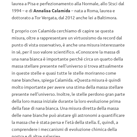
laurea a Pisa e perfezionamento alla Normale, allo Stsci dal
1994 – e di
Annalisa Calamida
– nata a Roma, laurea e
dottorato a Tor Vergata, dal 2012 anche lei a Baltimora.
E proprio con Calamida cerchiamo di capire se questa
misura, oltre a rappresentare un virtuosismo da record dal
punto di vista osservativo, è anche una misura interessante
in sé, per il suo valore scientifico. «Conoscere la massa di
una nana bianca è importante perché circa un quarto della
massa stellare presente nell’universo si trova attualmente
in queste stelle e quasi tutte le stelle moriranno come
nane bianche», spiega Calamida. «Questa misura è quindi
molto importante per avere una stima della massa stellare
presente nell’universo. Inoltre, le stelle perdono gran parte
della loro massa iniziale durante la loro evoluzione prima
della fase di nana bianca. Una misura diretta della massa
delle nane bianche può aiutare gli astronomi a quantificare
la massa che è stata persa e l’età della stella. E, quindi, a
comprendere i meccanismi di evoluzione chimica della
nostra e di altre galassie».