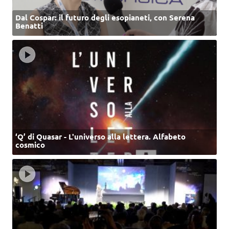
Dal Cospar: il futuro degli esopianeti, con Serena
Benatti
‘Q’ di Quasar - L'universo alla lettera. Alfabeto
cosmico