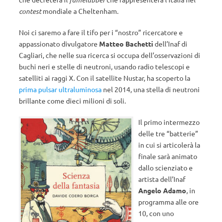
contest
mondiale a Cheltenham.
Noi ci saremo a fare il tifo per i “nostro” ricercatore e
appassionato divulgatore
Matteo Bachetti
dell’Inaf di
Cagliari, che nelle sua ricerca si occupa dell’osservazioni di
buchi neri e stelle di neutroni, usando radio telescopi e
satelliti ai raggi X. Con il satellite Nustar, ha scoperto la
prima pulsar ultraluminosa
nel 2014, una stella di neutroni
brillante come dieci milioni di soli.
Il primo intermezzo
delle tre “batterie”
in cui si articolerà la
finale sarà animato
dallo scienziato e
artista dell’Inaf
Angelo Adamo
, in
programma alle ore
10, con uno