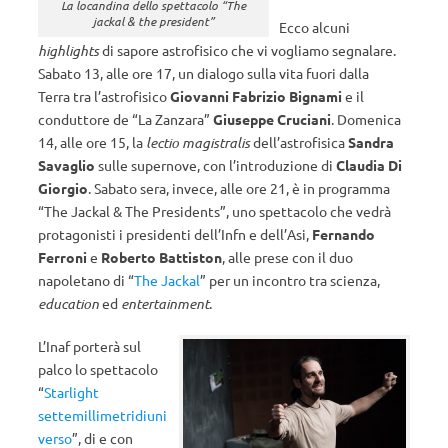
La locandina dello spettacolo “The
jackal & the president”
Ecco alcuni
highlights
di sapore astrofisico che vi vogliamo segnalare.
Sabato 13, alle ore 17, un dialogo sulla vita fuori dalla
Terra tra l’astrofisico
Giovanni Fabrizio Bignami
e il
conduttore de “La Zanzara”
Giuseppe Cruciani
. Domenica
14, alle ore 15, la
lectio magistralis
dell’astrofisica
Sandra
Savaglio
sulle supernove, con l’introduzione di
Claudia Di
Giorgio
. Sabato sera, invece, alle ore 21, è in programma
“The Jackal & The Presidents”, uno spettacolo che vedrà
protagonisti i presidenti dell’Infn e dell’Asi,
Fernando
Ferroni
e
Roberto Battiston
, alle prese con il duo
napoletano di “
The Jackal
” per un incontro tra scienza,
education
ed
entertainment
.
L’Inaf porterà sul
palco lo spettacolo
“
Starlight
settemillimetridiuni
verso
”, di e con