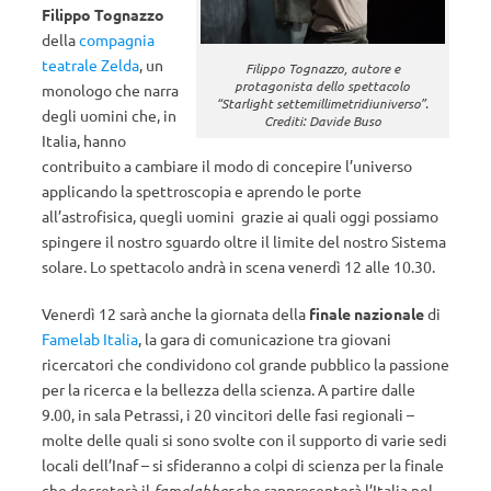
Filippo Tognazzo
della
compagnia
teatrale Zelda
, un
Filippo Tognazzo, autore e
protagonista dello spettacolo
monologo che narra
“Starlight settemillimetridiuniverso”.
degli uomini che, in
Crediti: Davide Buso
Italia, hanno
contribuito a cambiare il modo di concepire l’universo
applicando la spettroscopia e aprendo le porte
all’astrofisica, quegli uomini grazie ai quali oggi possiamo
spingere il nostro sguardo oltre il limite del nostro Sistema
solare. Lo spettacolo andrà in scena venerdì 12 alle 10.30.
Venerdì 12 sarà anche la giornata della
finale nazionale
di
Famelab Italia
, la gara di comunicazione tra giovani
ricercatori che condividono col grande pubblico la passione
per la ricerca e la bellezza della scienza. A partire dalle
9.00, in sala Petrassi, i 20 vincitori delle fasi regionali –
molte delle quali si sono svolte con il supporto di varie sedi
locali dell’Inaf – si sfideranno a colpi di scienza per la finale
che decreterà il
famelabber
che rappresenterà l’Italia nel