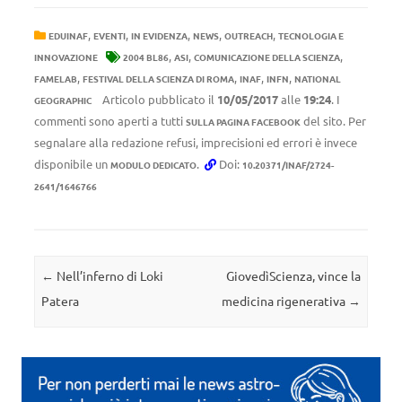
,
,
,
,
,
EDUINAF
EVENTI
IN EVIDENZA
NEWS
OUTREACH
TECNOLOGIA E
,
,
,
INNOVAZIONE
2004 BL86
ASI
COMUNICAZIONE DELLA SCIENZA
,
,
,
,
FAMELAB
FESTIVAL DELLA SCIENZA DI ROMA
INAF
INFN
NATIONAL
Articolo pubblicato il
10/05/2017
alle
19:24
. I
GEOGRAPHIC
commenti sono aperti a tutti
del sito. Per
SULLA PAGINA FACEBOOK
segnalare alla redazione refusi, imprecisioni ed errori è invece
disponibile un
.
Doi:
MODULO DEDICATO
10.20371/INAF/2724-
2641/1646766
Navigazione articolo
←
Nell’inferno di Loki
GiovedìScienza, vince la
Patera
medicina rigenerativa
→