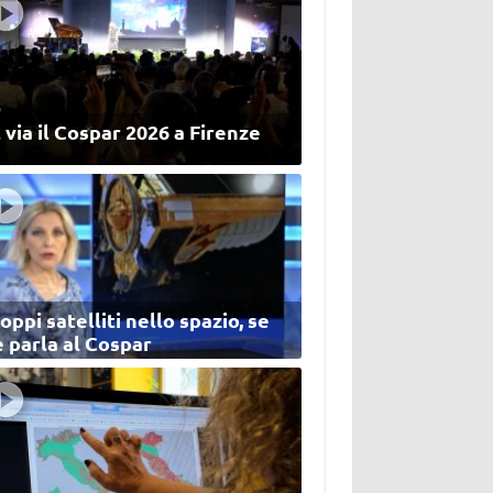
 via il Cospar 2026 a Firenze
oppi satelliti nello spazio, se
 parla al Cospar