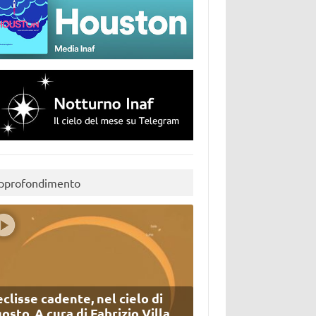
pprofondimento
eclisse cadente, nel cielo di
osto. A cura di Fabrizio Villa