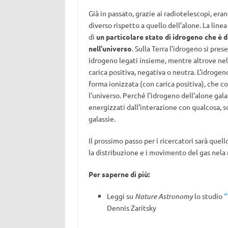
Già in passato, grazie ai radiotelescopi, era
diverso rispetto a quello dell’alone. La linea
di
un particolare stato di idrogeno che è 
nell’universo
. Sulla Terra l’idrogeno si pr
idrogeno legati insieme, mentre altrove nell
carica positiva, negativa o neutra. L’idrogen
forma ionizzata (con carica positiva), che c
l’universo. Perché l’idrogeno dell’alone gal
energizzati dall’interazione con qualcosa, s
galassie.
Il prossimo passo per i ricercatori sarà quel
la distribuzione e i movimento del gas nela 
Per saperne di più:
Leggi su
Nature Astronomy
lo studio
“
Dennis Zaritsky