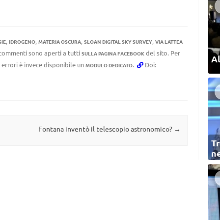
,
,
,
,
IE
IDROGENO
MATERIA OSCURA
SLOAN DIGITAL SKY SURVEY
VIA LATTEA
I commenti sono aperti a tutti
del sito. Per
SULLA PAGINA FACEBOOK
Al
 errori è invece disponibile un
.
Doi:
MODULO DEDICATO
Fontana inventò il telescopio astronomico?
→
Tr
ne