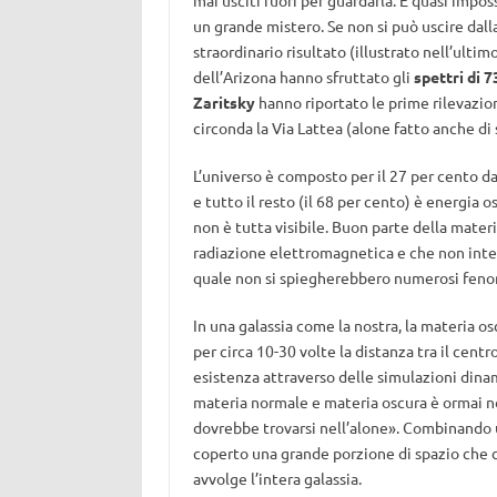
mai usciti fuori per guardarla. È quasi imposs
un grande mistero. Se non si può uscire dalla
straordinario risultato (illustrato nell’ulti
dell’Arizona hanno sfruttato gli
spettri di 
Zaritsky
hanno riportato le prime rilevazio
circonda la Via Lattea (alone fatto anche di
L’universo è composto per il 27 per cento da 
e tutto il resto (il 68 per cento) è energia
non è tutta visibile. Buon parte della mater
radiazione elettromagnetica e che non intera
quale non si spiegherebbero numerosi feno
In una galassia come la nostra, la materia os
per circa 10-30 volte la distanza tra il centr
esistenza attraverso delle simulazioni dinam
materia normale e materia oscura è ormai n
dovrebbe trovarsi nell’alone». Combinando u
coperto una grande porzione di spazio che c
avvolge l’intera galassia.