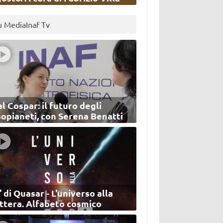
u MediaInaf Tv
l Cospar: il futuro degli
sopianeti, con Serena Benatti
’ di Quasar - L'universo alla
ettera. Alfabeto cosmico