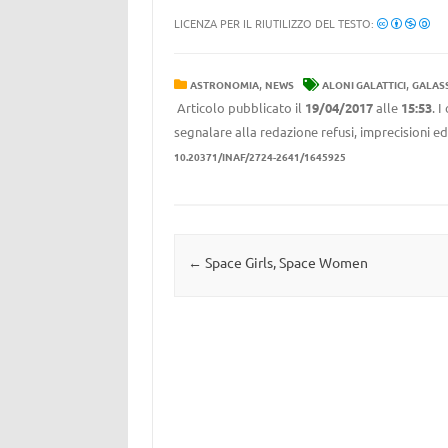
LICENZA PER IL RIUTILIZZO DEL TESTO:
,
,
ASTRONOMIA
NEWS
ALONI GALATTICI
GALASS
Articolo pubblicato il
19/04/2017
alle
15:53
. 
segnalare alla redazione refusi, imprecisioni ed
10.20371/INAF/2724-2641/1645925
Navigazione articolo
←
Space Girls, Space Women