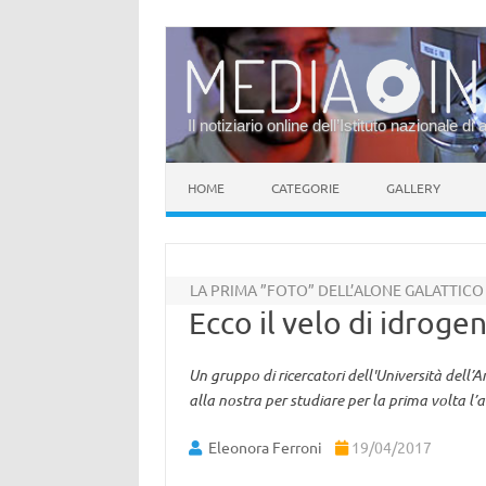
Il notiziario online dell’Istituto nazionale di 
Vai al contenuto
HOME
CATEGORIE
GALLERY
LA PRIMA ”FOTO” DELL’ALONE GALATTICO
Ecco il velo di idroge
Un gruppo di ricercatori dell'Università dell’Ar
alla nostra per studiare per la prima volta l’
Eleonora Ferroni
19/04/2017