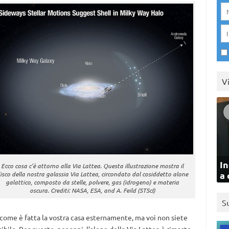
V
In
Ecco cosa c’è attorno alla Via Lattea. Questa illustrazione mostra il
a 
isco della nostra galassia Via Lattea, circondato dal cosiddetto alone
galattico, composto da stelle, polvere, gas (idrogeno) e materia
oscura. Crediti: NASA, ESA, and A. Feild (STScI)
S
come è fatta la vostra casa esternamente, ma voi non siete