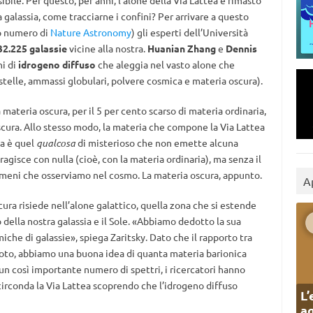
ibile. Per questo, per anni, l’alone della Via Lattea è rimasto
 galassia, come tracciarne i confini? Per arrivare a questo
mo numero di
Nature Astronomy
) gli esperti dell’Università
732.225 galassie
vicine alla nostra.
Huanian Zhang
e
Dennis
ni di
idrogeno diffuso
che aleggia nel vasto alone che
 stelle, ammassi globulari, polvere cosmica e materia oscura).
materia oscura, per il 5 per cento scarso di materia ordinaria,
 oscura. Allo stesso modo, la materia che compone la Via Lattea
ia è quel
qualcosa
di misterioso che non emette alcuna
gisce con nulla (cioè, con la materia ordinaria), ma senza il
meni che osserviamo nel cosmo. La materia oscura, appunto.
A
cura risiede nell’alone galattico, quella zona che si estende
o della nostra galassia e il Sole. «Abbiamo dedotto la sua
iche di galassie», spiega Zaritsky. Dato che il rapporto tra
oto, abbiamo una buona idea di quanta materia barionica
n così importante numero di spettri, i ricercatori hanno
irconda la Via Lattea scoprendo che l’idrogeno diffuso
L’
ag