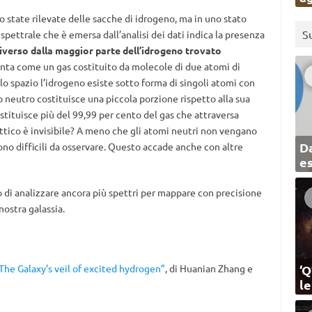
no state rilevate delle sacche di idrogeno, ma in uno stato
S
 spettrale che è emersa dall’analisi dei dati indica la presenza
diverso dalla maggior parte dell’idrogeno trovato
esenta come un gas costituito da molecole di due atomi di
o spazio l’idrogeno esiste sotto forma di singoli atomi con
o neutro costituisce una piccola porzione rispetto alla sua
ostituisce più del 99,99 per cento del gas che attraversa
attico è invisibile? A meno che gli atomi neutri non vengano
Da
ono difficili da osservare. Questo accade anche con altre
e
lo di analizzare ancora più spettri per mappare con precisione
nostra galassia.
‘Q
The Galaxy’s veil of excited hydrogen”
, di Huanian Zhang e
l