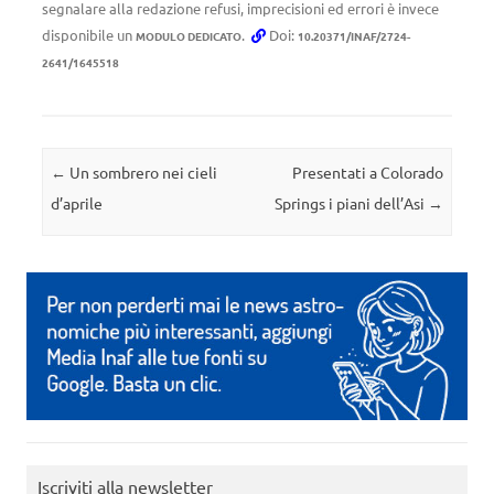
segnalare alla redazione refusi, imprecisioni ed errori è invece
disponibile un
.
Doi:
MODULO DEDICATO
10.20371/INAF/2724-
2641/1645518
Navigazione articolo
←
Un sombrero nei cieli
Presentati a Colorado
d’aprile
Springs i piani dell’Asi
→
Iscriviti alla newsletter