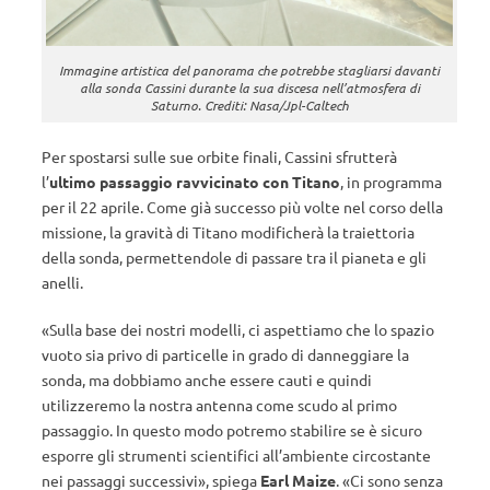
Immagine artistica del panorama che potrebbe stagliarsi davanti
alla sonda Cassini durante la sua discesa nell’atmosfera di
Saturno. Crediti: Nasa/Jpl-Caltech
Per spostarsi sulle sue orbite finali, Cassini sfrutterà
l’
ultimo passaggio ravvicinato con Titano
, in programma
per il 22 aprile. Come già successo più volte nel corso della
missione, la gravità di Titano modificherà la traiettoria
della sonda, permettendole di passare tra il pianeta e gli
anelli.
«Sulla base dei nostri modelli, ci aspettiamo che lo spazio
vuoto sia privo di particelle in grado di danneggiare la
sonda, ma dobbiamo anche essere cauti e quindi
utilizzeremo la nostra antenna come scudo al primo
passaggio. In questo modo potremo stabilire se è sicuro
esporre gli strumenti scientifici all’ambiente circostante
nei passaggi successivi», spiega
Earl Maize
. «Ci sono senza