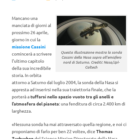
Mancano una
manciata di giorni al
prossimo 26 aprile,
giorno in cui la
missione Cassini
Questa illustrazione mostra la sonda
comincerà a scrivere
Cassini della Nasa sopra all’emisfero
l’ultimo capitolo
nord di Saturno. Crediti: Nasa/Jpl-
Caltech
della sua incredibile
storia. In orbita
attorno a Saturno dal luglio 2004, la sonda della Nasa si
appresta ad inserirsi nella sua traiettoria finale, che la
porterà a
tuffarsi nello spazio vuoto tra gli anelli e
l’atmosfera del pianeta
: una fenditura di circa 2.400 km di
larghezza.
«Nessuna sonda ha mai attraversato quella regione, e noi ci
proponiamo di farlo per ben 22 volte», dice
Thomas
Zurbuchen
del Science Mission Directorate della Nasa.