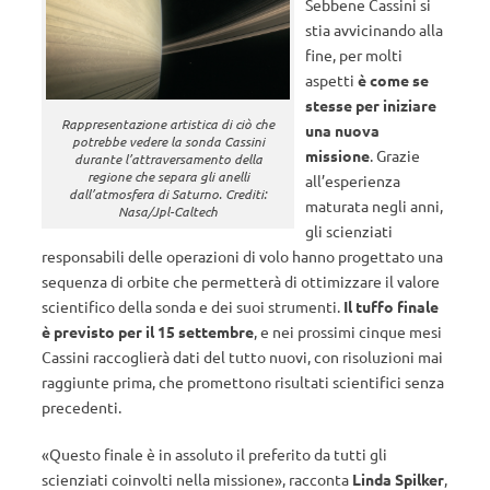
Sebbene Cassini si
stia avvicinando alla
fine, per molti
aspetti
è come se
stesse per iniziare
Rappresentazione artistica di ciò che
una nuova
potrebbe vedere la sonda Cassini
missione
. Grazie
durante l’attraversamento della
regione che separa gli anelli
all’esperienza
dall’atmosfera di Saturno. Crediti:
maturata negli anni,
Nasa/Jpl-Caltech
gli scienziati
responsabili delle operazioni di volo hanno progettato una
sequenza di orbite che permetterà di ottimizzare il valore
scientifico della sonda e dei suoi strumenti.
Il tuffo finale
è previsto per il 15 settembre
, e nei prossimi cinque mesi
Cassini raccoglierà dati del tutto nuovi, con risoluzioni mai
raggiunte prima, che promettono risultati scientifici senza
precedenti.
«Questo finale è in assoluto il preferito da tutti gli
scienziati coinvolti nella missione», racconta
Linda Spilker
,