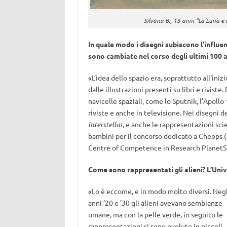
Silvana B., 13 anni “La Luna e
In quale modo i disegni subiscono l’influe
sono cambiate nel corso degli ultimi 100 a
«L’idea dello spazio era, soprattutto all’iniz
dalle illustrazioni presenti su libri e riviste
navicelle spaziali, come lo Sputnik, l’Apollo
riviste e anche in televisione. Nei disegni d
Interstellar
, e anche le rappresentazioni sci
bambini per il concorso dedicato a Cheops (
Centre of Competence in Research PlanetS, 
Come sono rappresentati gli alieni? L’Uni
«Lo è eccome, e in modo molto diversi. Negl
anni ’20 e ’30 gli alieni avevano sembianze
umane, ma con la pelle verde, in seguito le
rappresentazioni si sono evolute in piccoli