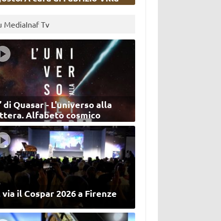
u MediaInaf Tv
’ di Quasar - L'universo alla
ettera. Alfabeto cosmico
 via il Cospar 2026 a Firenze