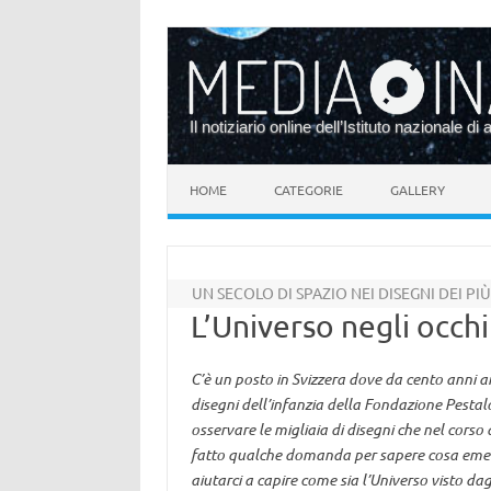
Il notiziario online dell’Istituto nazionale di 
Vai al contenuto
HOME
CATEGORIE
GALLERY
UN SECOLO DI SPAZIO NEI DISEGNI DEI PI
L’Universo negli occh
C’è un posto in Svizzera dove da cento anni ar
disegni dell’infanzia della Fondazione Pesta
osservare le migliaia di disegni che nel corso 
fatto qualche domanda per sapere cosa emerg
aiutarci a capire come sia l’Universo visto da