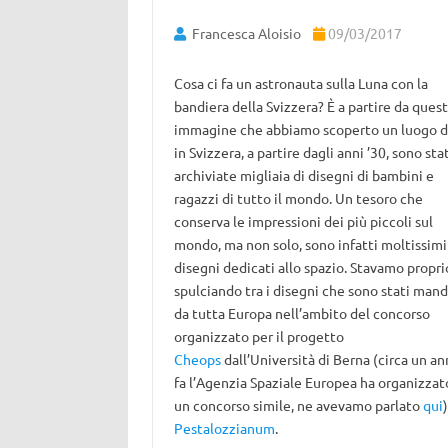
Francesca Aloisio
09/03/2017
Cosa ci fa un astronauta sulla Luna con la
bandiera della Svizzera? È a partire da ques
immagine che abbiamo scoperto un luogo 
in Svizzera, a partire dagli anni ’30, sono sta
archiviate migliaia di disegni di bambini e
ragazzi di tutto il mondo. Un tesoro che
conserva le impressioni dei più piccoli sul
mondo, ma non solo, sono infatti moltissimi 
disegni dedicati allo spazio. Stavamo propri
spulciando tra i disegni che sono stati mand
da tutta Europa nell’ambito del concorso
organizzato per il progetto
Cheops
dall’Università di Berna (circa un a
fa l’Agenzia Spaziale Europea ha organizzat
un concorso simile, ne avevamo parlato
qui
Pestalozzianum
.