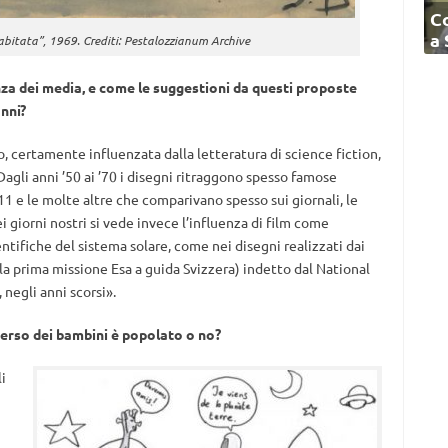
C
a
 abitata”, 1969. Crediti: Pestalozzianum Archive
nza dei media, e come le suggestioni da questi proposte
nni?
io, certamente influenzata dalla letteratura di science fiction,
. Dagli anni ’50 ai ’70 i disegni ritraggono spesso famose
 11 e le molte altre che comparivano spesso sui giornali, le
ei giorni nostri si vede invece l’influenza di film come
entifiche del sistema solare, come nei disegni realizzati dai
la prima missione Esa a guida Svizzera) indetto dal National
negli anni scorsi».
verso dei bambini è popolato o no?
i