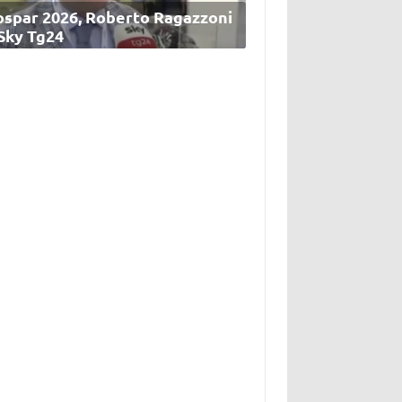
ospar 2026, Roberto Ragazzoni
 Sky Tg24