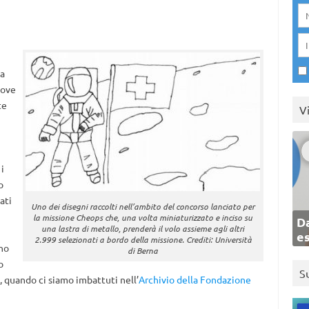
ta
dove
te
V
i
o
ati
Uno dei disegni raccolti nell’ambito del concorso lanciato per
la missione Cheops che, una volta miniaturizzato e inciso su
Da
una lastra di metallo, prenderà il volo assieme agli altri
e
2.999 selezionati a bordo della missione. Crediti: Università
nno
di Berna
o
S
), quando ci siamo imbattuti nell’
Archivio della Fondazione