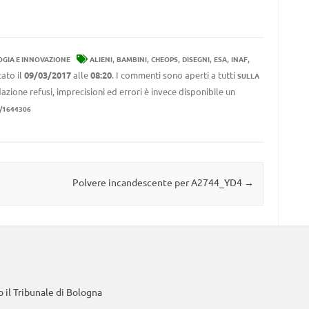
,
,
,
,
,
,
GIA E INNOVAZIONE
ALIENI
BAMBINI
CHEOPS
DISEGNI
ESA
INAF
ato il
09/03/2017
alle
08:20
. I commenti sono aperti a tutti
SULLA
azione refusi, imprecisioni ed errori è invece disponibile un
1/1644306
Polvere incandescente per A2744_YD4
→
 il Tribunale di Bologna