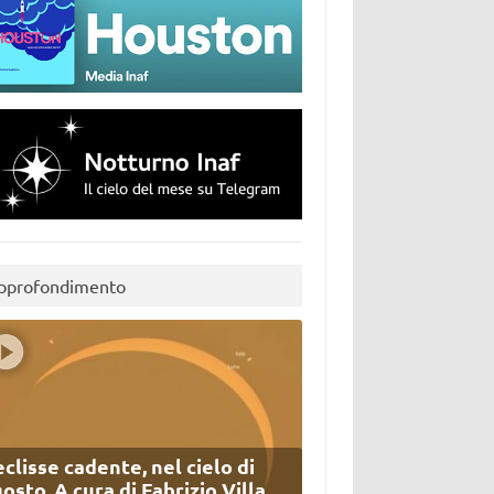
pprofondimento
eclisse cadente, nel cielo di
osto. A cura di Fabrizio Villa