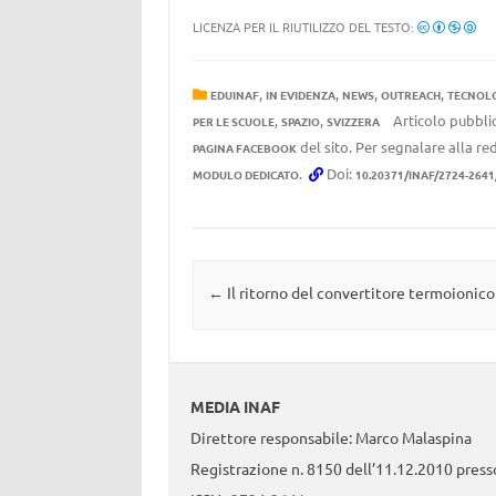
LICENZA PER IL RIUTILIZZO DEL TESTO:
,
,
,
,
EDUINAF
IN EVIDENZA
NEWS
OUTREACH
TECNOLO
,
,
Articolo pubblic
PER LE SCUOLE
SPAZIO
SVIZZERA
del sito. Per segnalare alla red
PAGINA FACEBOOK
.
Doi:
MODULO DEDICATO
10.20371/INAF/2724-264
Navigazione articolo
←
Il ritorno del convertitore termoionico
MEDIA INAF
Direttore responsabile: Marco Malaspina
Registrazione n. 8150 dell’11.12.2010 presso