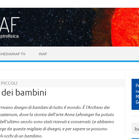
astrofisica
MEDIAINAF TV
INAF
Ù PICCOLI
i dei bambini
rivano disegni di bambini di tutto il mondo. È l’Archivio dei
lozzianum, dove la storica dell’arte Anna Lehninger ha potuto
dell’ultimo secolo sono stati ricevuti e conservati. Le abbiamo
Is
e da queste migliaia di disegni, e per sapere se possono
gli occhi di un bambino.