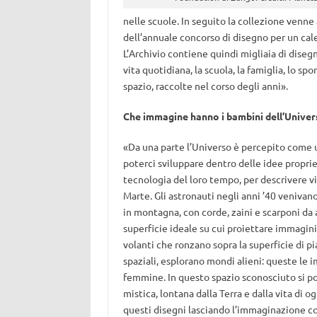
nelle scuole. In seguito la collezione venne a
dell’annuale concorso di disegno per un cal
L’Archivio contiene quindi migliaia di disegn
vita quotidiana, la scuola, la famiglia, lo s
spazio, raccolte nel corso degli anni».
Che immagine hanno i bambini dell’Univer
«Da una parte l’Universo è percepito come u
poterci sviluppare dentro delle idee proprie
tecnologia del loro tempo, per descrivere v
Marte. Gli astronauti negli anni ’40 veniva
in montagna, con corde, zaini e scarponi da 
superficie ideale su cui proiettare immagini
volanti che ronzano sopra la superficie di pi
spaziali, esplorano mondi alieni: queste le 
femmine. In questo spazio sconosciuto si po
mistica, lontana dalla Terra e dalla vita di 
questi disegni lasciando l’immaginazione cor