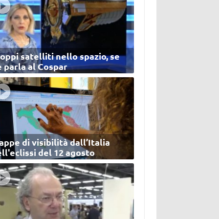
oppi satelliti nello spazio, se
 parla al Cospar
ppe di visibilità dall’Italia
ll'eclissi del 12 agosto