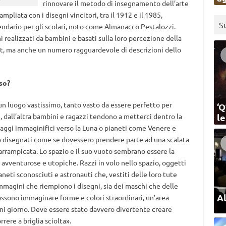
rinnovare il metodo di insegnamento dell’arte
mpliata con i disegni vincitori, tra il 1912 e il 1985,
S
endario per gli scolari, noto come Almanacco Pestalozzi.
i realizzati da bambini e basati sulla loro percezione della
port, ma anche un numero ragguardevole di descrizioni dello
so?
n luogo vastissimo, tanto vasto da essere perfetto per
‘Q
, dall’altra bambini e ragazzi tendono a metterci dentro la
l
iaggi immaginifici verso la Luna o pianeti come Venere e
no disegnati come se dovessero prendere parte ad una scalata
arrampicata. Lo spazio e il suo vuoto sembrano essere la
 avventurose e utopiche. Razzi in volo nello spazio, oggetti
aneti sconosciuti e astronauti che, vestiti delle loro tute
immagini che riempiono i disegni, sia dei maschi che delle
Al
ssono immaginare forme e colori straordinari, un’area
ogni giorno. Deve essere stato davvero divertente creare
rere a briglia sciolta».