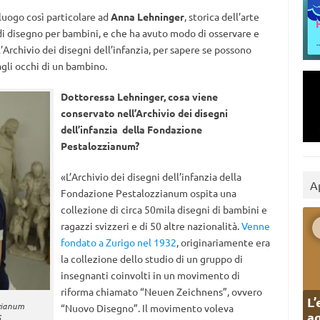
uogo così particolare ad
Anna Lehninger
, storica dell’arte
di disegno per bambini, e che ha avuto modo di osservare e
’Archivio dei disegni dell’infanzia, per sapere se possono
agli occhi di un bambino.
Dottoressa Lehninger, cosa viene
conservato nell’Archivio dei disegni
dell’infanzia della Fondazione
Pestalozzianum?
«L’Archivio dei disegni dell’infanzia della
A
Fondazione Pestalozzianum ospita una
collezione di circa 50mila disegni di bambini e
ragazzi svizzeri e di 50 altre nazionalità.
Venne
fondato a Zurigo nel 1932
, originariamente era
la collezione dello studio di un gruppo di
insegnanti coinvolti in un movimento di
riforma chiamato “Neuen Zeichnens”, ovvero
L’
zzianum
“Nuovo Disegno”. Il movimento voleva
ag
S