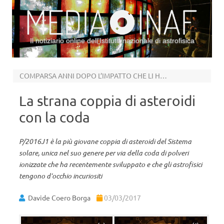
Il notiziario online dell’Istituto nazionale di astrofisica
Vai al contenuto
COMPARSA ANNI DOPO L’IMPATTO CHE LI HA GENERATI
La strana coppia di asteroidi
con la coda
P/2016J1 è la più giovane coppia di asteroidi del Sistema
solare, unica nel suo genere per via della coda di polveri
ionizzate che ha recentemente sviluppato e che gli astrofisici
tengono d’occhio incuriositi
Davide Coero Borga
03/03/2017