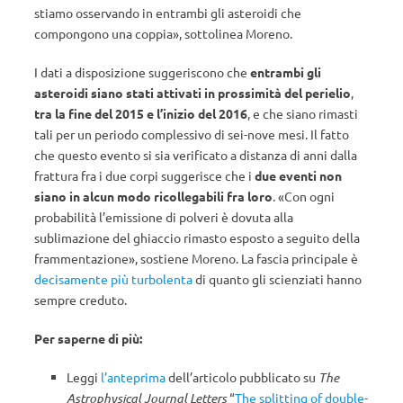
stiamo osservando in entrambi gli asteroidi che
compongono una coppia», sottolinea Moreno.
I dati a disposizione suggeriscono che
entrambi gli
asteroidi siano stati attivati in prossimità del perielio
,
tra la fine del 2015 e l’inizio del 2016
, e che siano rimasti
tali per un periodo complessivo di sei-nove mesi. Il fatto
che questo evento si sia verificato a distanza di anni dalla
frattura fra i due corpi suggerisce che i
due eventi non
siano in alcun modo ricollegabili fra loro
. «Con ogni
probabilità l’emissione di polveri è dovuta alla
sublimazione del ghiaccio rimasto esposto a seguito della
frammentazione», sostiene Moreno. La fascia principale è
decisamente più turbolenta
di quanto gli scienziati hanno
sempre creduto.
Per saperne di più:
Leggi
l’anteprima
dell’articolo pubblicato su
The
Astrophysical Journal Letters
“
The splitting of double-