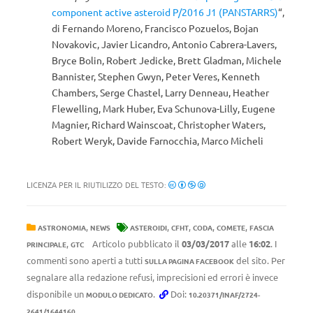
component active asteroid P/2016 J1 (PANSTARRS)
“,
di Fernando Moreno, Francisco Pozuelos, Bojan
Novakovic, Javier Licandro, Antonio Cabrera-Lavers,
Bryce Bolin, Robert Jedicke, Brett Gladman, Michele
Bannister, Stephen Gwyn, Peter Veres, Kenneth
Chambers, Serge Chastel, Larry Denneau, Heather
Flewelling, Mark Huber, Eva Schunova-Lilly, Eugene
Magnier, Richard Wainscoat, Christopher Waters,
Robert Weryk, Davide Farnocchia, Marco Micheli
LICENZA PER IL RIUTILIZZO DEL TESTO:
,
,
,
,
,
ASTRONOMIA
NEWS
ASTEROIDI
CFHT
CODA
COMETE
FASCIA
,
Articolo pubblicato il
03/03/2017
alle
16:02
. I
PRINCIPALE
GTC
commenti sono aperti a tutti
del sito. Per
SULLA PAGINA FACEBOOK
segnalare alla redazione refusi, imprecisioni ed errori è invece
disponibile un
.
Doi:
MODULO DEDICATO
10.20371/INAF/2724-
2641/1644160