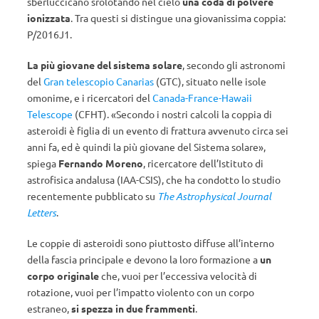
sberluccicano srolotando nel cielo
una coda di polvere
ionizzata
. Tra questi si distingue una giovanissima coppia:
P/2016J1.
La più giovane del sistema solare
, secondo gli astronomi
del
Gran telescopio Canarias
(GTC), situato nelle isole
omonime, e i ricercatori del
Canada-France-Hawaii
Telescope
(CFHT). «Secondo i nostri calcoli la coppia di
asteroidi è figlia di un evento di frattura avvenuto circa sei
anni fa, ed è quindi la più giovane del Sistema solare»,
spiega
Fernando Moreno
, ricercatore dell’Istituto di
astrofisica andalusa (IAA-CSIS), che ha condotto lo studio
recentemente pubblicato su
The Astrophysical Journal
Letters
.
Le coppie di asteroidi sono piuttosto diffuse all’interno
della fascia principale e devono la loro formazione a
un
corpo originale
che, vuoi per l’eccessiva velocità di
rotazione, vuoi per l’impatto violento con un corpo
estraneo,
si spezza in due frammenti
.