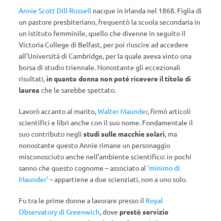
Annie Scott Dill Russell
nacque in Irlanda nel 1868. Figlia di
un pastore presbiteriano, frequentò la scuola secondaria in
un istituto femminile, quello che divenne in seguito il
Victoria College di Belfast, per poi riuscire ad accedere
all’Università di Cambridge, per la quale aveva vinto una
borsa di studio triennale. Nonostante gli eccezionali
risultati,
in quanto donna non poté ricevere il titolo di
laurea
che le sarebbe spettato.
Lavorò accanto al marito,
Walter Maunder
, firmò articoli
scientifici e libri anche con il suo nome. Fondamentale il
suo contributo negli
studi sulle macchie solari
, ma
nonostante questo Annie rimane un personaggio
misconosciuto anche nell’ambiente scientifico: in pochi
sanno che questo cognome – associato al
‘minimo di
Maunder’
– appartiene a due scienziati, non a uno solo.
Fu tra le prime donne a lavorare presso il
Royal
Observatory di Greenwich
, dove
prestò servizio