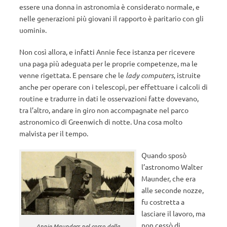
essere una donna in astronomia è considerato normale, e
nelle generazioni più giovani il rapporto è paritario con gli
uomini».
Non così allora, e infatti Annie fece istanza per ricevere
una paga più adeguata per le proprie competenze, ma le
venne rigettata. E pensare che le
lady computers
, istruite
anche per operare con i telescopi, per effettuare i calcoli di
routine e tradurre in dati le osservazioni fatte dovevano,
tra l’altro, andare in giro non accompagnate nel parco
astronomico di Greenwich di notte. Una cosa molto
malvista per il tempo.
Quando sposò
l’astronomo Walter
Maunder, che era
alle seconde nozze,
fu costretta a
lasciare il lavoro, ma
non cessò di
Annie Maunders nel corso della