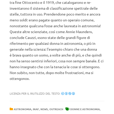
tra fine Ottocento e il 1919, che catalogarono e re-
inventarono il sistema di classificazione spettrale delle
stelle, tuttora in uso. Prendendone poco merito e ancora
meno soldi: erano pagate quanto un operaio comune,
nonostante qualcuna fosse anche laureata in astronomia!
Queste altre scienziate, così come Annie Maunder»,
conclude Cauzzi, «sono state delle grandi figure di
riferimento per qualsiasi donna in astronomia, o più in
generale nella scienza: l’esempio chiaro che una donna
è brava quanto un uomo, a volte anche di più, e che quindi
non ha senso sentirsi inferiori, cosa non sempre banale. E ci
hanno insegnato che con la tenacia le cose si ottengono.
Non subito, non tutte, dopo molte frustrazioni, ma si
ottengono».
LICENZA PER IL RIUTILIZZO DEL TESTO:
,
,
,
,
ASTRONOMIA
INAF
NEWS
OUTREACH
DONNE E ASTRONOMIA