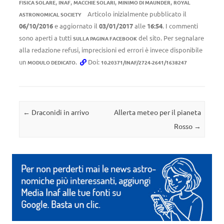
,
,
,
,
FISICA SOLARE
INAF
MACCHIE SOLARI
MINIMO DI MAUNDER
ROYAL
Articolo inizialmente pubblicato il
ASTRONOMICAL SOCIETY
06/10/2016
e aggiornato il
03/01/2017
alle
16:54
. I commenti
sono aperti a tutti
del sito. Per segnalare
SULLA PAGINA FACEBOOK
alla redazione refusi, imprecisioni ed errori è invece disponibile
un
.
Doi:
MODULO DEDICATO
10.20371/INAF/2724-2641/1638247
Navigazione articolo
←
Draconidi in arrivo
Allerta meteo per il pianeta
Rosso
→