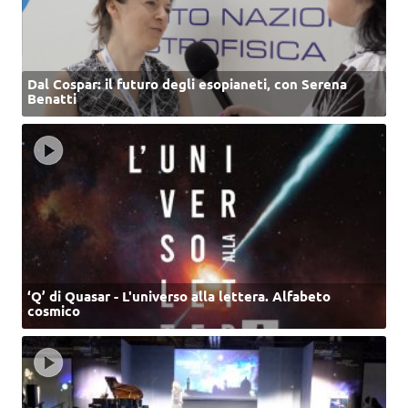
Dal Cospar: il futuro degli esopianeti, con Serena
Benatti
‘Q’ di Quasar - L'universo alla lettera. Alfabeto
cosmico