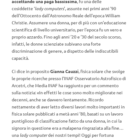
accettando una paga bassissima
, fu una delle
cosiddette ‘
lady computers
’, assunte nei primi anni ’90
dell’Ottocento dall’Astronomo Reale dell’epoca William
Christie. Assumere una donna, per di più con un’educazione
scientifica di livello universitario, per l’epoca fu un vero e
proprio azzardo. Fino agli anni ’20 e ’30 del secolo scorso,
infatti, le donne scienziate subivano una forte
discriminazione di genere, a dispetto delle indiscutibili
capacità.
Ci dice in proposito
Gianna Cauzzi
, fisica solare che svolge
le proprie ricerche presso l’INAF Osservatorio Astrofisico di
Arcetri, che Media INAF ha raggiunto per un commento
sulla notizia: «In effetti le cose sono molto migliorate nei
decenni, anche se davvero lentamente. Ricordo
nettamente di aver letto diversi lavori molto importanti in
fisica solare pubblicati a metà anni ’80, basati su un lavoro
puntiglioso di classificazione fatto da una donna, in cui la
signora in questione era a malapena ringraziata alla fine…
una
lady computer
dei nostri tempi! Oggi per fortuna