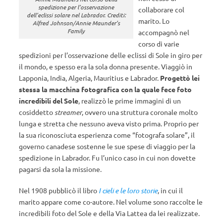
spedizione per l’osservazione
collaborare col
dell’eclissi solare nel Labrador. Crediti:
marito. Lo
Alfred Johnson/Annie Maunder’s
Family
accompagnò nel
corso di varie
spedizioni per l’osservazione delle eclissi di Sole in giro per
il mondo, e spesso era la sola donna presente. Viaggiò in
Lapponia, India, Algeria, Mauritius e Labrador.
Progettò lei
stessa la macchina fotografica con la quale fece foto
incredibili del Sole
, realizzò le prime immagini di un
cosiddetto
streamer
, ovvero una struttura coronale molto
lunga e stretta che nessuno aveva visto prima. Proprio per
la sua riconosciuta esperienza come “fotografa solare”, il
governo canadese sostenne le sue spese di viaggio per la
spedizione in Labrador. Fu l’unico caso in cui non dovette
pagarsi da sola la missione.
Nel 1908 pubblicò il libro
I cieli e le loro storie
, in cui il
marito appare come co-autore. Nel volume sono raccolte le
incredibili foto del Sole e della Via Lattea da lei realizzate.