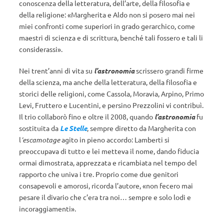
conoscenza della letteratura, dell’arte, della filosofia e
della religione: «Margherita e Aldo non si posero mai nei
miei confronti come superiori in grado gerarchico, come
maestri di scienza e di scrittura, benché tali fossero e tali li
considerassi».
Nei trent’anni di vita su
l’astronomia
scrissero grandi firme
della scienza, ma anche della letteratura, della filosofia e
storici delle religioni, come Cassola, Moravia, Arpino, Primo
Levi, Fruttero e Lucentini, e persino Prezzolini vi contribuì.
Il trio collaborò fino e oltre il 2008, quando
l’astronomia
fu
sostituita da
Le Stelle
, sempre diretto da Margherita con
l
’escamotage
agito in pieno accordo: Lamberti si
preoccupava di tutto e lei metteva il nome, dando fiducia
ormai dimostrata, apprezzata e ricambiata nel tempo del
rapporto che univa i tre. Proprio come due genitori
consapevoli e amorosi, ricorda l’autore, «non fecero mai
pesare il divario che c’era tra noi… sempre e solo lodi e
incoraggiamenti».