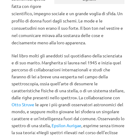
fatta con rigore
scientifico, impegno sociale e un grande voglia di sfida. Un
profilo di donna fuori dagli schemi. Le mode e le
consuetudini non erano il suo forte. Il bon ton nel vestire e
nel comunicare mirava alla sostanza delle cose e
decisamente meno alla loro apparenza.
Nel libro molti gli aneddoti sul quotidiano della scienziata
e di suo marito. Margherita si laurea nel 1945 e inizia quel
percorso di collaborazioni internazionali e studi che
faranno di lei a breve una «esperta nel campo della
spettroscopia, ossia quell’arte di desumere le
caratteristiche fisiche di una stella, o di un sistema stellare,
dalle righe presenti nello spettro»
.
La collaborazione con
Otto Struve
le apre i più grandi osservatori astronomici del
mondo, e seppure molto giovane lei sfodera un singolare
carattere e un’intelligenza fuori dal comune. Osservando lo
spettro di una stella,
Epsilon Aurigae
, esprime senza timore
la sua teoria: «Negli spettri rilevati nel corso dell’eclisse