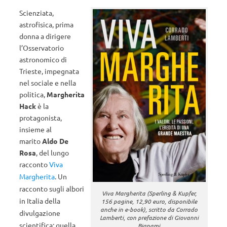
Scienziata,
astrofisica, prima
donna a dirigere
l’Osservatorio
astronomico di
Trieste, impegnata
nel sociale e nella
politica,
Margherita
Hack
è la
protagonista,
insieme al
marito
Aldo De
Rosa
, del lungo
racconto
Viva
Margherita
.
Un
racconto sugli albori
Viva Margherita (Sperling & Kupfer,
in Italia della
156 pagine, 12,90 euro, disponibile
anche in e-book), scritto da Corrado
divulgazione
Lamberti, con prefazione di Giovanni
scientifica: quella
Bignami