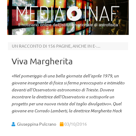
Il notiziario online dell’Istituto nazionale di astrofisica
Vai al contenuto
UN RACCONTO DI 156 PAGINE, ANCHE IN E-BOOK
Viva Margherita
«Nel pomeriggio di una bella giornata dell’aprile 1979, un
giovane insegnante di fisica si ferma preoccupato e intimidito
davanti all’Osservatorio astronomico di Trieste. Doveva
incontrare la direttrice dell’Osservatorio e sottoporle un
progetto per una nuova rivista dal taglio divulgativo». Quel
giovane era Corrado Lamberti, la direttrice Margherita Hack
Giuseppina Pulcrano
03/10/2016