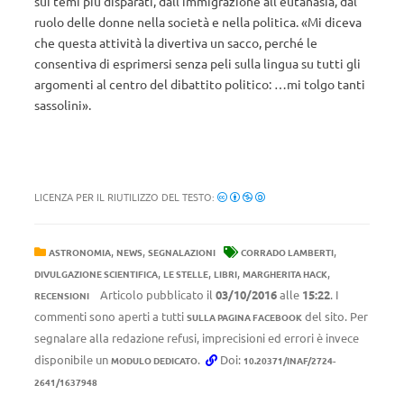
sui temi più disparati, dall’immigrazione all’eutanasia, dal
ruolo delle donne nella società e nella politica. «Mi diceva
che questa attività la divertiva un sacco, perché le
consentiva di esprimersi senza peli sulla lingua su tutti gli
argomenti al centro del dibattito politico: …mi tolgo tanti
sassolini».
LICENZA PER IL RIUTILIZZO DEL TESTO:
,
,
,
ASTRONOMIA
NEWS
SEGNALAZIONI
CORRADO LAMBERTI
,
,
,
,
DIVULGAZIONE SCIENTIFICA
LE STELLE
LIBRI
MARGHERITA HACK
Articolo pubblicato il
03/10/2016
alle
15:22
. I
RECENSIONI
commenti sono aperti a tutti
del sito. Per
SULLA PAGINA FACEBOOK
segnalare alla redazione refusi, imprecisioni ed errori è invece
disponibile un
.
Doi:
MODULO DEDICATO
10.20371/INAF/2724-
2641/1637948