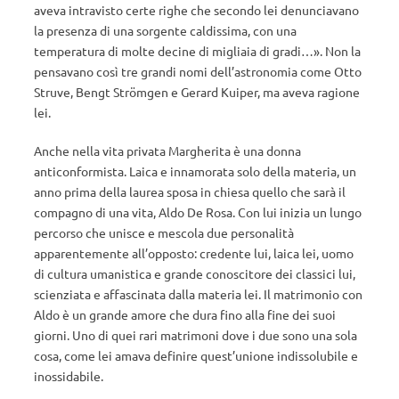
aveva intravisto certe righe che secondo lei denunciavano
la presenza di una sorgente caldissima, con una
temperatura di molte decine di migliaia di gradi…».
Non la
pensavano così tre grandi nomi dell’astronomia come Otto
Struve, Bengt Strömgen e Gerard Kuiper, ma aveva ragione
lei.
Anche nella vita privata Margherita è una donna
anticonformista. Laica e innamorata solo della materia, un
anno prima della laurea sposa in chiesa quello che sarà il
compagno di una vita, Aldo De Rosa. Con lui inizia un lungo
percorso che unisce e mescola due personalità
apparentemente all’opposto: credente lui, laica lei, uomo
di cultura umanistica e grande conoscitore dei classici lui,
scienziata e affascinata dalla materia lei. Il matrimonio con
Aldo è un grande amore che dura fino alla fine dei suoi
giorni. Uno di quei rari matrimoni dove i due sono una sola
cosa, come lei amava definire quest’unione indissolubile e
inossidabile.