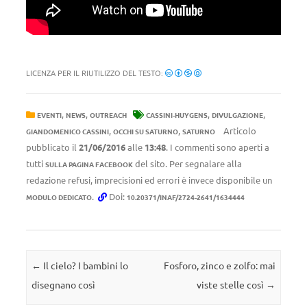
LICENZA PER IL RIUTILIZZO DEL TESTO:
,
,
,
,
EVENTI
NEWS
OUTREACH
CASSINI-HUYGENS
DIVULGAZIONE
,
,
Articolo
GIANDOMENICO CASSINI
OCCHI SU SATURNO
SATURNO
pubblicato il
21/06/2016
alle
13:48
. I commenti sono aperti a
tutti
del sito. Per segnalare alla
SULLA PAGINA FACEBOOK
redazione refusi, imprecisioni ed errori è invece disponibile un
.
Doi:
MODULO DEDICATO
10.20371/INAF/2724-2641/1634444
Navigazione articolo
←
Il cielo? I bambini lo
Fosforo, zinco e zolfo: mai
disegnano così
viste stelle così
→