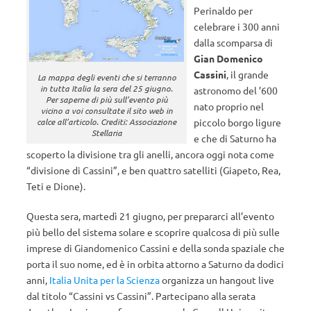
Perinaldo per
celebrare i 300 anni
dalla scomparsa di
Gian Domenico
Cassini
, il grande
La mappa degli eventi che si terranno
in tutta Italia la sera del 25 giugno.
astronomo del ’600
Per saperne di più sull’evento più
nato proprio nel
vicino a voi consultate il sito web in
piccolo borgo ligure
calce all’articolo. Crediti: Associazione
Stellaria
e che di Saturno ha
scoperto la divisione tra gli anelli, ancora oggi nota come
“divisione di Cassini”, e ben quattro satelliti (Giapeto, Rea,
Teti e Dione).
Questa sera, martedì 21 giugno, per prepararci all’evento
più bello del sistema solare e scoprire qualcosa di più sulle
imprese di Giandomenico Cassini e della sonda spaziale che
porta il suo nome, ed è in orbita attorno a Saturno da dodici
anni,
Italia Unita per la Scienza
organizza un hangout live
dal titolo “Cassini vs Cassini”. Partecipano alla serata