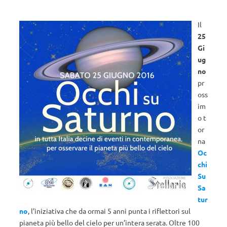
Il
25
Gi
ug
no
pr
oss
im
o t
or
na
Oc
chi
Su
Sa
tur
no
, l’iniziativa che da ormai 5 anni punta i riflettori sul
pianeta più bello del cielo per un’intera serata. Oltre 100