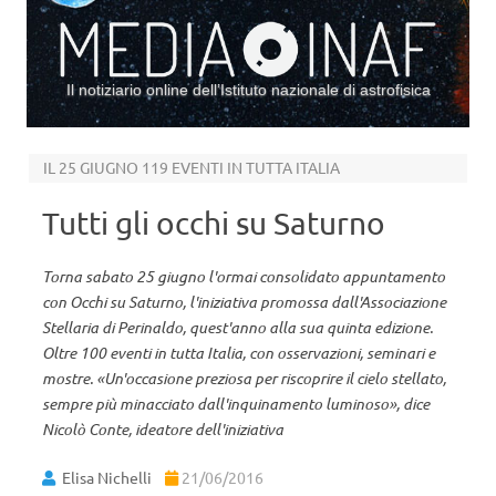
Il notiziario online dell’Istituto nazionale di astrofisica
Vai al contenuto
IL 25 GIUGNO 119 EVENTI IN TUTTA ITALIA
Tutti gli occhi su Saturno
Torna sabato 25 giugno l'ormai consolidato appuntamento
con Occhi su Saturno, l'iniziativa promossa dall'Associazione
Stellaria di Perinaldo, quest'anno alla sua quinta edizione.
Oltre 100 eventi in tutta Italia, con osservazioni, seminari e
mostre. «Un'occasione preziosa per riscoprire il cielo stellato,
sempre più minacciato dall'inquinamento luminoso», dice
Nicolò Conte, ideatore dell'iniziativa
Elisa Nichelli
21/06/2016