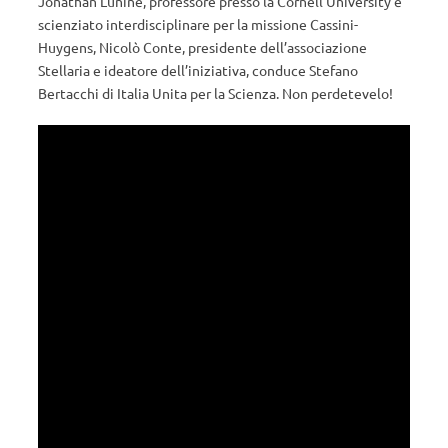
Jonathan Lunine, professore presso la Cornell University e
scienziato interdisciplinare per la missione Cassini-
Huygens, Nicolò Conte, presidente dell’associazione
Stellaria e ideatore dell’iniziativa, conduce Stefano
Bertacchi di Italia Unita per la Scienza. Non perdetevelo!