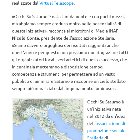
realizzate dal
Virtual Telescope
.
«Occhi Su Saturno è nata timidamente e con pochi mezzi,
ma abbiamo sempre creduto molto nelle potenzialità di
questa iniziativa», racconta ai microfoni di Media INAF
Nicolò Conte
, presidente dell’associazione Stellaria.
«Siamo davvero orgogliosi dei risultati raggiunti anche
quest’anno e per questo non possiamo non ringraziare tutti
gli organizzatori locali, veri artefici di questo successo, che
in centinaia metteranno a disposizione tempo,
competenza e strumenti per permettere ad un vasto
pubblico di ammirare Saturno e riscoprire un cielo stellato
sempre più minacciato dall’inquinamento luminoso».
Occhi Su Saturno è
un’iniziativa nata
nel 2012 da un’idea
dell’
associazione di
promozione sociale
Stellaria
di