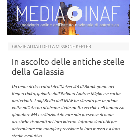
Il notiziario online dell’Istituto nazionale di astrofisica
Vai al contenuto
GRAZIE AI DATI DELLA MISSIONE KEPLER
In ascolto delle antiche stelle
della Galassia
Un team di ricercatori dell’Università di Birmingham nel
Regno Unito, guidato dall’italiano Andrea Miglio e a cui ha
partecipato Luigi Bedin dell’INAF ha rilevato per la prima
volta all’interno di alcune stelle molto vecchie nell'ammasso
globulare M4 oscillazioni dovute alla presenza di onde
acustiche risonanti nel loro interno. Informazioni utili per
determinare con maggior precisione la loro massa e il loro
stadio evolutivo