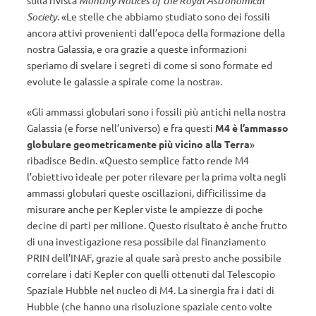
sulla rivista
Monthly Notices of the Royal Astronomical
Society
. «Le stelle che abbiamo studiato sono dei fossili
ancora attivi provenienti dall’epoca della formazione della
nostra Galassia, e ora grazie a queste informazioni
speriamo di svelare i segreti di come si sono formate ed
evolute le galassie a spirale come la nostra».
«Gli ammassi globulari sono i fossili più antichi nella nostra
Galassia (e forse nell’universo) e fra questi
M4 è l’ammasso
globulare geometricamente più vicino alla Terra
»
ribadisce Bedin. «Questo semplice fatto rende M4
l’obiettivo ideale per poter rilevare per la prima volta negli
ammassi globulari queste oscillazioni, difficilissime da
misurare anche per Kepler viste le ampiezze di poche
decine di parti per milione. Questo risultato è anche frutto
di una investigazione resa possibile dal finanziamento
PRIN dell’INAF, grazie al quale sarà presto anche possibile
correlare i dati Kepler con quelli ottenuti dal Telescopio
Spaziale Hubble nel nucleo di M4. La sinergia fra i dati di
Hubble (che hanno una risoluzione spaziale cento volte