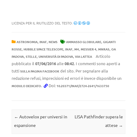
LICENZA PER IL RIUTILIZZO DEL TESTO:
,
,
,
ASTRONOMIA
INAF
NEWS
AMMASSO GLOBULARE
GIGANTI
,
,
,
,
,
,
ROSSE
HUBBLE SPACE TELESCOPE
INAF
M4
MESSIER 4
MNRAS
OA
,
,
,
Articolo
PADOVA
STELLE
UNIVERSITÀ DI PADOVA
VIA LATTEA
pubblicato il
07/06/2016
alle
08:42
. I commenti sono aperti a
tutti
del sito. Per segnalare alla
SULLA PAGINA FACEBOOK
redazione refusi, imprecisioni ed errori è invece disponibile un
.
Doi:
MODULO DEDICATO
10.20371/INAF/2724-2641/1633750
Navigazione articolo
←
Autovelox per universi in
LISA Pathfinder supera le
espansione
attese
→