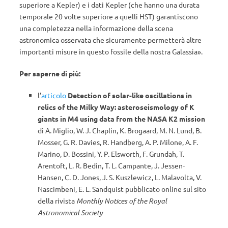
superiore a Kepler) e i dati Kepler (che hanno una durata
temporale 20 volte superiore a quelli HST) garantiscono
una completezza nella informazione della scena
astronomica osservata che sicuramente permetterà altre
importanti misure in questo fossile della nostra Galassia».
Per saperne di più:
l’
articolo
Detection of solar-like oscillations in
relics of the Milky Way: asteroseismology of K
giants in M4 using data from the NASA K2 mission
di A. Miglio, W. J. Chaplin, K. Brogaard, M. N. Lund, B.
Mosser, G. R. Davies, R. Handberg, A. P. Milone, A. F.
Marino, D. Bossini, Y. P. Elsworth, F. Grundah, T.
Arentoft, L. R. Bedin, T. L. Campante, J. Jessen-
Hansen, C. D. Jones, J. S. Kuszlewicz, L. Malavolta, V.
Nascimbeni, E. L. Sandquist pubblicato online sul sito
della rivista
Monthly Notices of the Royal
Astronomical Society