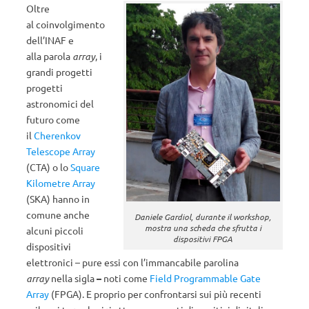
Oltre
al coinvolgimento
dell’INAF e
alla parola
array
, i
grandi progetti
progetti
astronomici del
futuro come
il
Cherenkov
Telescope Array
(CTA) o lo
Square
Kilometre Array
(SKA) hanno in
comune anche
Daniele Gardiol, durante il workshop,
mostra una scheda che sfrutta i
alcuni piccoli
dispositivi FPGA
dispositivi
elettronici
– pure essi con l’immancabile parolina
array
nella sigla
–
noti come
Field Programmable Gate
Array
(FPGA). E proprio per confrontarsi sui più recenti