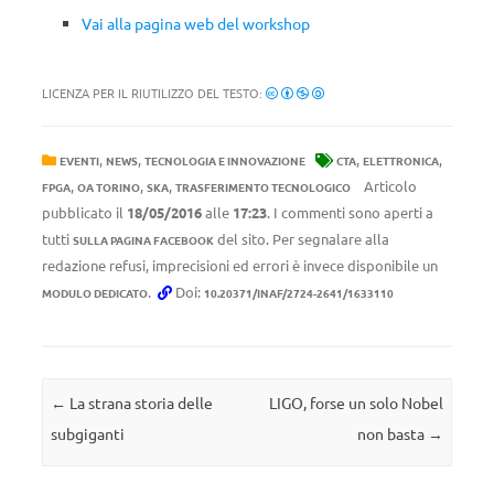
Vai alla pagina web del workshop
LICENZA PER IL RIUTILIZZO DEL TESTO:
,
,
,
,
EVENTI
NEWS
TECNOLOGIA E INNOVAZIONE
CTA
ELETTRONICA
,
,
,
Articolo
FPGA
OA TORINO
SKA
TRASFERIMENTO TECNOLOGICO
pubblicato il
18/05/2016
alle
17:23
. I commenti sono aperti a
tutti
del sito. Per segnalare alla
SULLA PAGINA FACEBOOK
redazione refusi, imprecisioni ed errori è invece disponibile un
.
Doi:
MODULO DEDICATO
10.20371/INAF/2724-2641/1633110
Navigazione articolo
←
La strana storia delle
LIGO, forse un solo Nobel
subgiganti
non basta
→