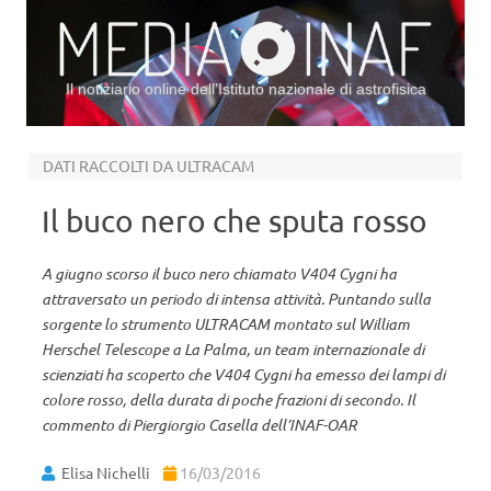
Il notiziario online dell’Istituto nazionale di astrofisica
Vai al contenuto
DATI RACCOLTI DA ULTRACAM
Il buco nero che sputa rosso
A giugno scorso il buco nero chiamato V404 Cygni ha
attraversato un periodo di intensa attività. Puntando sulla
sorgente lo strumento ULTRACAM montato sul William
Herschel Telescope a La Palma, un team internazionale di
scienziati ha scoperto che V404 Cygni ha emesso dei lampi di
colore rosso, della durata di poche frazioni di secondo. Il
commento di Piergiorgio Casella dell’INAF-OAR
Elisa Nichelli
16/03/2016