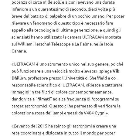
potenza di circa mille soli, e alcuni avevano una durata
inferiore a un quarantesimo di secondo, dieci volte più
breve del battito di palpebre di un occhio umano. Per poter
rilevare un fenomeno di questo tipo è necessario fare
appello alla tecnologia di ultima generazione, e quindi gli
scienziati hanno utilizzato la camera ULTRACAM montata
sul William Herschel Telescope a La Palma, nelle Isole
Canarie.
«ULTRACAM è uno strumento unico nel suo genere, poiché
può funzionare a una velocità molto elevata», spiega
Vik
Dhillon
, professore presso l’Università di Sheffield e co-
responsabile scientifico di ULTRACAM. «Riesce a catturare
immagini in tre filtri di colore contemporaneamente,
dando vita a “filmati” ad alta frequenza di fotogrammi su
target astronomici. Questo ci ha permesso di verificare la
colorazione rossa dei lampi emessi da V404 Cygni».
«L’evento del 2015 ha spinto gli astronomi a creare una
rete coordinata e dislocata in tutto il mondo per poter