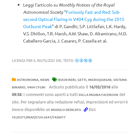
Leggi l’articolo su
Monthly Notices of the Royal
Astronomical Society
“
Furiously Fast and Red: Sub-
second Optical Flaring in V404 Cyg during the 2015
Outburst Peak
” di P. Gandhi, S.P. Littlefair, L.K. Hardy,
V.S. Dhillon, T.R. Marsh, A.W. Shaw, D. Altamirano, M.D.
Caballero-Garcia, J. Casares, P. Casella et al.
LICENZA PER IL RIUTILIZZO DEL TESTO:
,
,
,
,
ASTRONOMIA
NEWS
BUCHI NERI
GETTI
MICROQUASAR
SISTEMA
,
Articolo pubblicato il
16/03/2016
alle
BINARIO
V404 CYGNI
09:38
. I commenti sono aperti a tutti
del
SULLA PAGINA FACEBOOK
sito. Per segnalare alla redazione refusi, imprecisioni ed errori è
invece disponibile un
.
Doi:
MODULO DEDICATO
10.20371/INAF/2724-2641/1428017