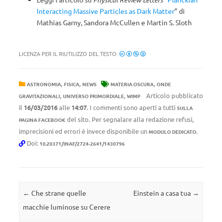
Interacting Massive Particles as Dark Matter
” di
Mathias Garny, Sandora McCullen e Martin S. Sloth
LICENZA PER IL RIUTILIZZO DEL TESTO:
,
,
,
ASTRONOMIA
FISICA
NEWS
MATERIA OSCURA
ONDE
,
,
Articolo pubblicato
GRAVITAZIONALI
UNIVERSO PRIMORDIALE
WIMP
il
16/03/2016
alle
14:07
. I commenti sono aperti a tutti
SULLA
del sito. Per segnalare alla redazione refusi,
PAGINA FACEBOOK
imprecisioni ed errori è invece disponibile un
.
MODULO DEDICATO
Doi:
10.20371/INAF/2724-2641/1430796
Navigazione articolo
←
Che strane quelle
Einstein a casa tua
→
macchie luminose su Cerere