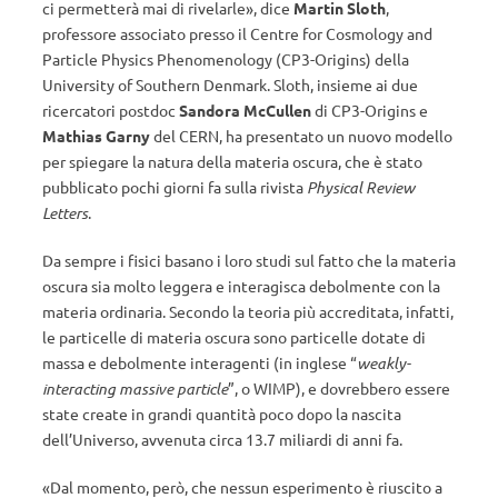
ci permetterà mai di rivelarle», dice
Martin Sloth
,
professore associato presso il Centre for Cosmology and
Particle Physics Phenomenology (CP3-Origins) della
University of Southern Denmark. Sloth, insieme ai due
ricercatori postdoc
Sandora McCullen
di CP3-Origins e
Mathias Garny
del CERN, ha presentato un nuovo modello
per spiegare la natura della materia oscura, che è stato
pubblicato pochi giorni fa sulla rivista
Physical Review
Letters
.
Da sempre i fisici basano i loro studi sul fatto che la materia
oscura sia molto leggera e interagisca debolmente con la
materia ordinaria. Secondo la teoria più accreditata, infatti,
le particelle di materia oscura sono particelle dotate di
massa e debolmente interagenti (in inglese “
weakly-
interacting massive particle
”, o WIMP), e dovrebbero essere
state create in grandi quantità poco dopo la nascita
dell’Universo, avvenuta circa 13.7 miliardi di anni fa.
«Dal momento, però, che nessun esperimento è riuscito a