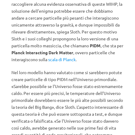
raccogliere alcuna evidenza osservativa di queste WIMP, la
soluzione dell’enigma potrebbe essere che dobbiamo
andare a cercare particelle più pesanti che interagiscono
unicamente attraverso la gravità, e dunque impossibili da
rilevare direttamente», spiega Sloth. Per questo motivo
Sloth e i suoi colleghi propongono la loro versione di una
particella molto massiccia, che chiamano
PIDM
, che sta per
Planck Interacting Dark Matter
, ovvero particelle che
interagiscono sulla
scala di Planck
.
Nel loro modello hanno valutato come si sarebbero potute
creare particelle di tipo PIDM nell’Universo primordiale.
«Sarebbe possibile se l’Universo fosse stato estremamente
caldo. Per essere più precisi, le temperature dell’Universo
primordiale dovrebbero essere le più alte possibili secondo
la teoria del Big Bang», dice Sloth. L’aspetto interessante di
questa teoria è che può essere sottoposta a test, e dunque
verificata o falsificata. «Se l’Universo fosse stato davvero
così caldo, avrebbe generato nelle sue prime fasi di vita
grandi quantità di onde gravitazionali, che potremmo