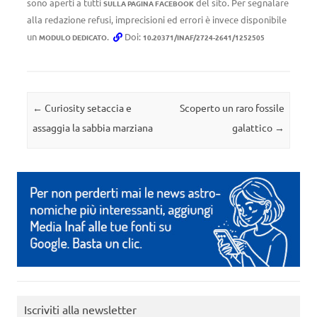
sono aperti a tutti
del sito. Per segnalare
SULLA PAGINA FACEBOOK
alla redazione refusi, imprecisioni ed errori è invece disponibile
un
.
Doi:
MODULO DEDICATO
10.20371/INAF/2724-2641/1252505
Navigazione articolo
←
Curiosity setaccia e
Scoperto un raro fossile
assaggia la sabbia marziana
galattico
→
Iscriviti alla newsletter