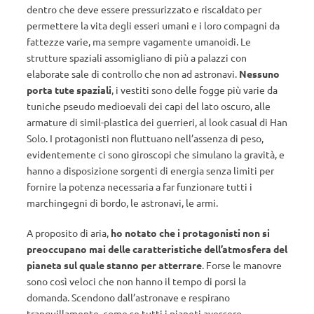
dentro che deve essere pressurizzato e riscaldato per
permettere la vita degli esseri umani e i loro compagni da
fattezze varie, ma sempre vagamente umanoidi. Le
strutture spaziali assomigliano di più a palazzi con
elaborate sale di controllo che non ad astronavi.
Nessuno
porta tute spaziali
, i vestiti sono delle fogge più varie da
tuniche pseudo medioevali dei capi del lato oscuro, alle
armature di simil-plastica dei guerrieri, al look casual di Han
Solo. I protagonisti non fluttuano nell’assenza di peso,
evidentemente ci sono giroscopi che simulano la gravità, e
hanno a disposizione sorgenti di energia senza limiti per
fornire la potenza necessaria a far funzionare tutti i
marchingegni di bordo, le astronavi, le armi.
A proposito di aria,
ho notato che i protagonisti non si
preoccupano mai delle caratteristiche dell’atmosfera del
pianeta sul quale stanno per atterrare
. Forse le manovre
sono così veloci che non hanno il tempo di porsi la
domanda. Scendono dall’astronave e respirano
tranquillamente, come se tutti i pianeti avessero