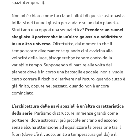
spaziotemporali).
Non mi è chiaro come facciano i piloti di queste astronavi a
infilarsi nel tunnel giusto per andare su un dato pianeta.
Sfruttano una opportuna segnaletica?
Prendere un tunnel
sbagliato li porterebbe in un’altra galassia o addirittura
in un altro universo
. Oltretutto, dal momento che il
tempo scorre diversamente quando ci si avvicina alla
velocità della luce, bisognerebbe tenere conto della
variabile tempo. Supponendo di partire alla volta del
pianeta dove è in corso una battaglia epocale, non si vuole
certo correre il rischio di arrivare nel futuro, quando tutto è
già finito, oppure nel passato, quando non è ancora
cominciato.
L’architettura delle navi spaziali è un’altra caratteristica
della serie
. Parliamo di strutture immense grandi come
portaerei dove astronavi più piccole entrano ed escono
senza alcuna attenzione ad equalizzare la pressione tra il
fuori (dove c’è il vuoto, unito a temperatura gelida) e il