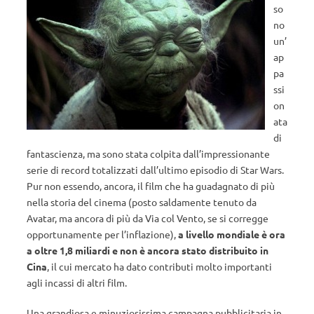
so
no
un’
ap
pa
ssi
on
ata
di
fantascienza, ma sono stata colpita dall’impressionante
serie di record totalizzati dall’ultimo episodio di Star Wars.
Pur non essendo, ancora, il film che ha guadagnato di più
nella storia del cinema (posto saldamente tenuto da
Avatar, ma ancora di più da Via col Vento, se si corregge
opportunamente per l’inflazione),
a livello mondiale è ora
a oltre 1,8 miliardi e non è ancora stato distribuito in
Cina
, il cui mercato ha dato contributi molto importanti
agli incassi di altri film.
Una grandiosa e minuziosissima campagna pubblicitaria in