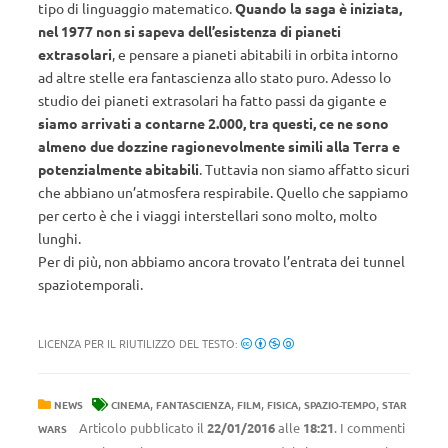
tipo di linguaggio matematico.
Quando la saga è iniziata,
nel 1977 non si sapeva dell’esistenza di pianeti
extrasolari
, e pensare a pianeti abitabili in orbita intorno
ad altre stelle era fantascienza allo stato puro. Adesso lo
studio dei pianeti extrasolari ha fatto passi da gigante e
siamo arrivati a contarne 2.000, tra questi, ce ne sono
almeno due dozzine ragionevolmente simili alla Terra e
potenzialmente abitabili
. Tuttavia non siamo affatto sicuri
che abbiano un’atmosfera respirabile. Quello che sappiamo
per certo è che i viaggi interstellari sono molto, molto
lunghi.
Per di più, non abbiamo ancora trovato l’entrata dei tunnel
spaziotemporali.
LICENZA PER IL RIUTILIZZO DEL TESTO:
,
,
,
,
,
NEWS
CINEMA
FANTASCIENZA
FILM
FISICA
SPAZIO-TEMPO
STAR
Articolo pubblicato il
22/01/2016
alle
18:21
. I commenti
WARS