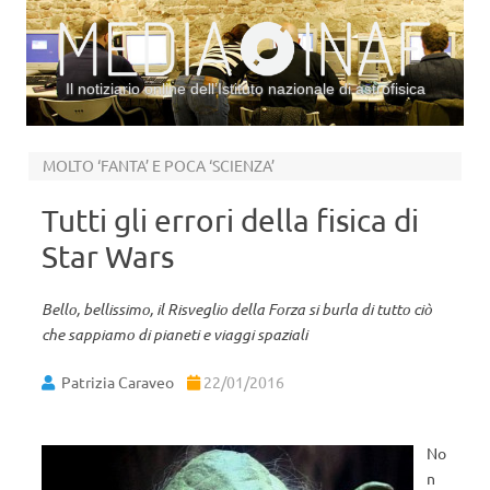
Il notiziario online dell’Istituto nazionale di astrofisica
Vai al contenuto
MOLTO ‘FANTA’ E POCA ‘SCIENZA’
Tutti gli errori della fisica di
Star Wars
Bello, bellissimo, il Risveglio della Forza si burla di tutto ciò
che sappiamo di pianeti e viaggi spaziali
Patrizia Caraveo
22/01/2016
No
n