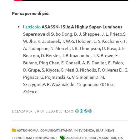
Per saperne di più:
l’
articolo
ASASSN-15lh: A Highly Super-Luminous
Supernova
di Subo Dong, B. J. Shappee, J. L. Prieto,S.
W. Jha, K. Z. Stanek, T. W.-S. Holoien, C. S. Kochanek, T.
A. Thompson, N. Morrell, I. B. Thompson, U. Basu, J. F.
Beacom, D. Bersier, J. Brimacombe, J. S. Brown, F.
Bufano, Ping Chen, E. Conseil, A. B. Danilet, E. Falco,
D. Grupe, S. Kiyota, G. Masi,B. Nicholls, F. Olivares E., G.
Pignata, G. Pojmanski, G. V. Simonian,D. M.
Szczygiel,P. R. Woźniak del 15 gennaio 2016 su
Science
LICENZA PER IL RIUTILIZZO DEL TESTO:
,
,
,
,
,
ASTRONOMIA
COMUNICATI STAMPA
IN EVIDENZA
INAF
NEWS
,
,
,
TECNOLOGIA E INNOVAZIONE
ASASSN-15HL
INAF
MAGNETAR
OA