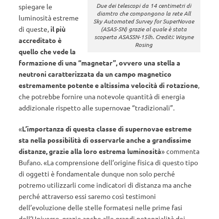
Due dei telescopi da 14 centimetri di
spiegare le
diamtro che compongono la rete All
luminosità estreme
Sky Automated Survey for SuperNovae
di queste,
il più
(ASAS-SN) grazie al quale è stata
scoperta ASASSN-15lh. Crediti: Wayne
accreditato è
Rosing
quello che vede la
formazione di una “magnetar”, ovvero una stella a
neutroni caratterizzata da un campo magnetico
estremamente potente e altissima velocità di rotazione
,
che potrebbe fornire una notevole quantità di energia
addizionale rispetto alle supernovae “tradizionali”.
«
L’importanza di questa classe di supernovae estreme
sta nella possibilità di osservarle anche a grandissime
distanze, grazie alla loro estrema luminosità
» commenta
Bufano. «La comprensione dell’origine fisica di questo tipo
di oggetti è fondamentale dunque non solo perché
potremo utilizzarli come indicatori di distanza ma anche
perché attraverso essi saremo così testimoni
dell’evoluzione delle stelle formatesi nelle prime fasi
dell’Universo, grazie anche alle grandi potenzialità dei