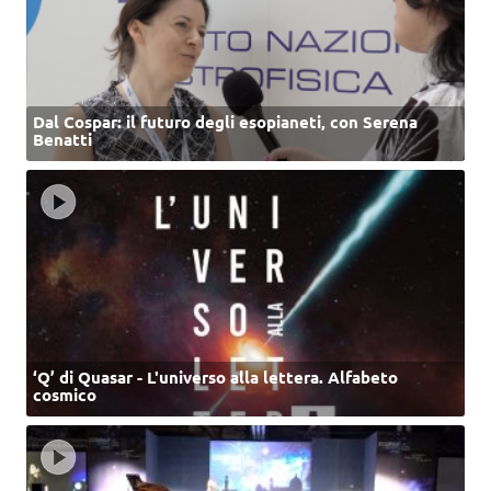
Dal Cospar: il futuro degli esopianeti, con Serena
Benatti
‘Q’ di Quasar - L'universo alla lettera. Alfabeto
cosmico