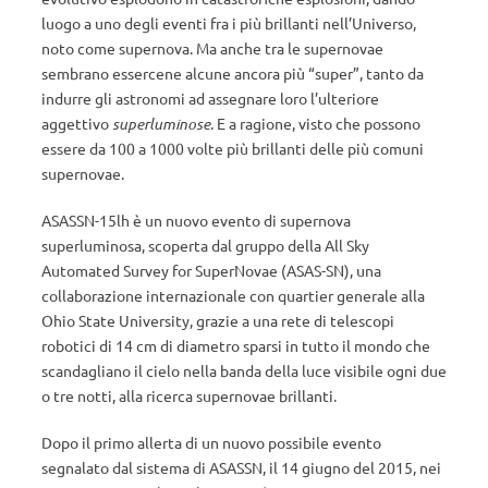
luogo a uno degli eventi fra i più brillanti nell’Universo,
noto come supernova. Ma anche tra le supernovae
sembrano essercene alcune ancora più “super”, tanto da
indurre gli astronomi ad assegnare loro l’ulteriore
aggettivo
superluminose
. E a ragione, visto che possono
essere da 100 a 1000 volte più brillanti delle più comuni
supernovae.
ASASSN-15lh è un nuovo evento di supernova
superluminosa, scoperta dal gruppo della All Sky
Automated Survey for SuperNovae (ASAS-SN), una
collaborazione internazionale con quartier generale alla
Ohio State University, grazie a una rete di telescopi
robotici di 14 cm di diametro sparsi in tutto il mondo che
scandagliano il cielo nella banda della luce visibile ogni due
o tre notti, alla ricerca supernovae brillanti.
Dopo il primo allerta di un nuovo possibile evento
segnalato dal sistema di ASASSN, il 14 giugno del 2015, nei