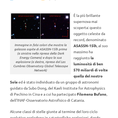
È la più brillante
supernova mai
scoperta: questo
oggetto celeste da
record, denominato
Immagine in falsi colori che mostra la
ASASSN-15lh
, al suo
galassia ospite di ASASSN-15lh prima
massimo ha
(a sinistra nella ripresa della Dark
raggiunto
la
Energy Camera) e dopo la sua
esplosione (a destra, ripresa dal Las
luminosità di ben
Cumbres Observatory Global Telescope
570 miliardi di volte
Network)
quella del nostro
Sole
ed è stato individuato da un gruppo di astronomi
guidato da Subo Dong, del Kavli Institute for Astrophysics
di Pechino in Cina e a cui ha partecipato
Filomena Bufano
,
dell’INAF-Osservatorio Astrofisico di Catania.
Alcune classi di stelle giunte al termine del loro ciclo
evolutivo esplodono in catastrofiche esplosioni, dando