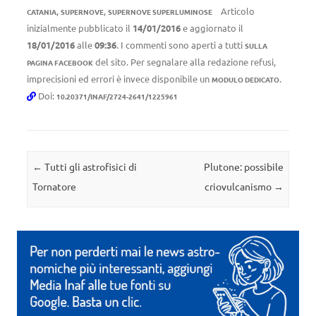
,
,
Articolo
CATANIA
SUPERNOVE
SUPERNOVE SUPERLUMINOSE
inizialmente pubblicato il
14/01/2016
e aggiornato il
18/01/2016
alle
09:36
. I commenti sono aperti a tutti
SULLA
del sito. Per segnalare alla redazione refusi,
PAGINA FACEBOOK
imprecisioni ed errori è invece disponibile un
.
MODULO DEDICATO
Doi:
10.20371/INAF/2724-2641/1225961
Navigazione articolo
←
Tutti gli astrofisici di
Plutone: possibile
Tornatore
criovulcanismo
→