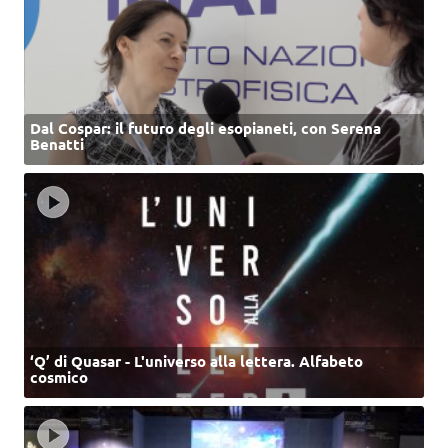
Dal Cospar: il futuro degli esopianeti, con Serena
Benatti
‘Q’ di Quasar - L'universo alla lettera. Alfabeto
cosmico