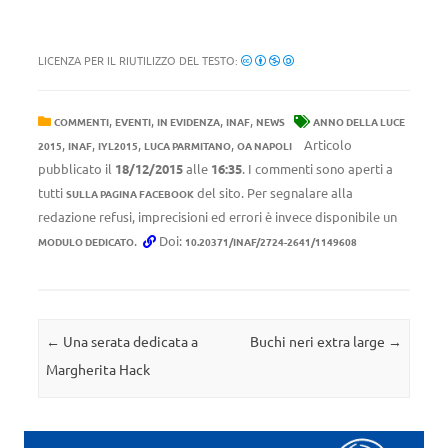
LICENZA PER IL RIUTILIZZO DEL TESTO:
,
,
,
,
COMMENTI
EVENTI
IN EVIDENZA
INAF
NEWS
ANNO DELLA LUCE
,
,
,
,
Articolo
2015
INAF
IYL2015
LUCA PARMITANO
OA NAPOLI
pubblicato il
18/12/2015
alle
16:35
. I commenti sono aperti a
tutti
del sito. Per segnalare alla
SULLA PAGINA FACEBOOK
redazione refusi, imprecisioni ed errori è invece disponibile un
.
Doi:
MODULO DEDICATO
10.20371/INAF/2724-2641/1149608
Navigazione articolo
←
Una serata dedicata a
Buchi neri extra large
→
Margherita Hack