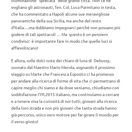
illuminazione “sprecata” delle grandi città. Non ce ne
vogliano gli astronauti, Ten. Col. Luca Parmitano in testa,
che ha commentato a Napoli alcune sue meravigliose
panoramiche della sua Sicilia, ma anche del resto
d’Italia….ma dobbiamo impegnarci perchè non possano più
godere di tali spettacoli … Ma questo è un pensiero
condiviso: è importante fare in modo che quelle luci si
affievoliscano!
E allora, sulle dolci note dei chiaro di luna di Debussy,
suonato dal Maestro Mario Merola, sognando il prossimo
viaggio su Marte che Francesca Esposito ci ha promesso
per andare alla ricerca di forme di vita che ci permettano di
capire meglio chi siamo e da dove veniamo, chiudiamo con
soddisfazione l’IYL2015 italiano, ma continuiamo a cercare
e a tenere viva la curiosità di noi tutti, giovani alla ricerca
della loro strada e non più giovani che tanta strada hanno
già percorso, unico vero motore per far girare il mondo per
il verso giusto!