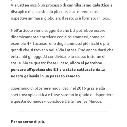
Via Lattea iniziò un processo di
cannibalismo galattico
a
discapito di galassie più piccole, trattenendo così i
rispettivi ammassi globulari. Il resto si è formato in loco.
Nell’articolo viene suggerito che E 3 potrebbe essere
dinamicamente correlato con altri ammassi, come ad
esempio 47 Tucanae, uno degli ammassi più ricchi e più
grandi che si trovano nella Via Lattea. Può anche darsi che
entrambi gli oggetti condividano lo stesso insieme di
stelle. Ma se questo fosse il caso, allora
si potrebbe
pensare all’ipotesi che E 3 sia stato catturato dalla
nostra galassia in un passato remoto
.
«Speriamo di ottenere nuovi dati nel 2016 grazie alla
spettroscopia ottica e forse saremo in grado di rispondere
a queste domande», conclude De la Fuente Marcos.
Per saperne di più
: