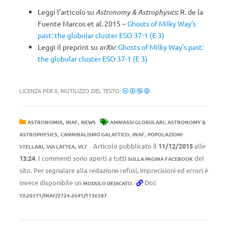
Leggi l’articolo su
Astronomy & Astrophysics
:
R. de la
Fuente Marcos
et al. 2015 –
Ghosts of Milky Way’s
past: the globular cluster ESO 37-1 (E 3)
Leggi il preprint su
arXiv
:
Ghosts of Milky Way’s past:
the globular cluster ESO 37-1 (E 3)
LICENZA PER IL RIUTILIZZO DEL TESTO:
,
,
,
ASTRONOMIA
INAF
NEWS
AMMASSI GLOBULARI
ASTRONOMY &
,
,
,
ASTROPHYSICS
CANNIBALISMO GALATTICO
INAF
POPOLAZIONI
,
,
Articolo pubblicato il
11/12/2015
alle
STELLARI
VIA LATTEA
VLT
13:24
. I commenti sono aperti a tutti
del
SULLA PAGINA FACEBOOK
sito. Per segnalare alla redazione refusi, imprecisioni ed errori è
invece disponibile un
.
Doi:
MODULO DEDICATO
10.20371/INAF/2724-2641/1136587