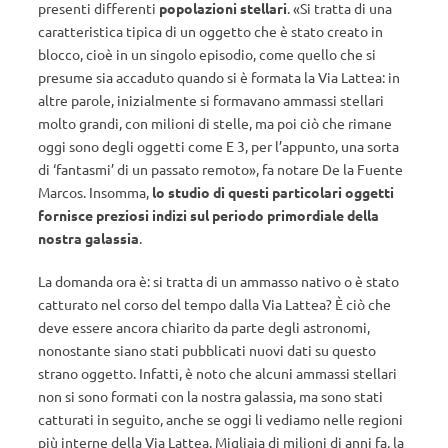
presenti differenti
popolazioni stellari
. «Si tratta di una
caratteristica tipica di un oggetto che è stato creato in
blocco, cioè in un singolo episodio, come quello che si
presume sia accaduto quando si è formata la Via Lattea: in
altre parole, inizialmente si formavano ammassi stellari
molto grandi, con milioni di stelle, ma poi ciò che rimane
oggi sono degli oggetti come E 3, per l’appunto, una sorta
di ‘fantasmi’ di un passato remoto», fa notare De la Fuente
Marcos. Insomma,
lo studio di questi particolari oggetti
fornisce preziosi indizi sul periodo primordiale della
nostra galassia
.
La domanda ora è: si tratta di un ammasso nativo o è stato
catturato nel corso del tempo dalla Via Lattea? È ciò che
deve essere ancora chiarito da parte degli astronomi,
nonostante siano stati pubblicati nuovi dati su questo
strano oggetto. Infatti, è noto che alcuni ammassi stellari
non si sono formati con la nostra galassia, ma sono stati
catturati in seguito, anche se oggi li vediamo nelle regioni
più interne della Via Lattea. Migliaia di milioni di anni fa, la