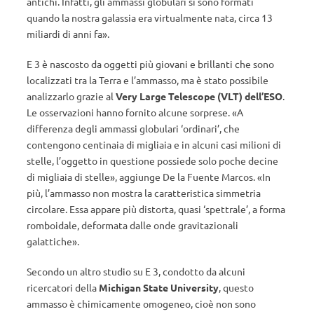
antichi. Infatti, gli ammassi globulari si sono formati
quando la nostra galassia era virtualmente nata, circa 13
miliardi di anni fa».
E 3 è nascosto da oggetti più giovani e brillanti che sono
localizzati tra la Terra e l’ammasso, ma è stato possibile
analizzarlo grazie al
Very Large Telescope (VLT) dell’ESO
.
Le osservazioni hanno fornito alcune sorprese. «A
differenza degli ammassi globulari ‘ordinari’, che
contengono centinaia di migliaia e in alcuni casi milioni di
stelle, l’oggetto in questione possiede solo poche decine
di migliaia di stelle», aggiunge De la Fuente Marcos. «In
più, l’ammasso non mostra la caratteristica simmetria
circolare. Essa appare più distorta, quasi ‘spettrale’, a forma
romboidale, deformata dalle onde gravitazionali
galattiche».
Secondo un altro studio su E 3, condotto da alcuni
ricercatori della
Michigan State University
, questo
ammasso è chimicamente omogeneo, cioè non sono