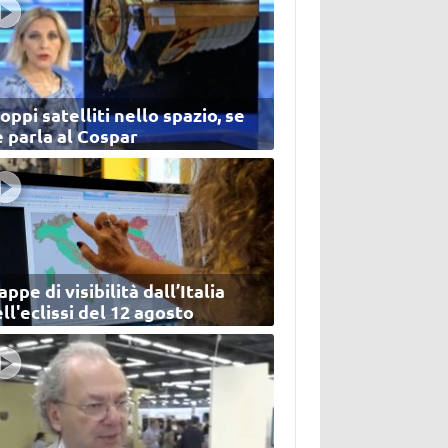
oppi satelliti nello spazio, se
 parla al Cospar
ppe di visibilità dall’Italia
ll'eclissi del 12 agosto