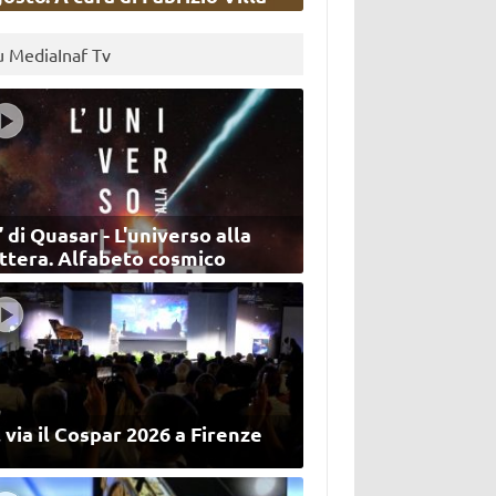
u MediaInaf Tv
’ di Quasar - L'universo alla
ettera. Alfabeto cosmico
 via il Cospar 2026 a Firenze