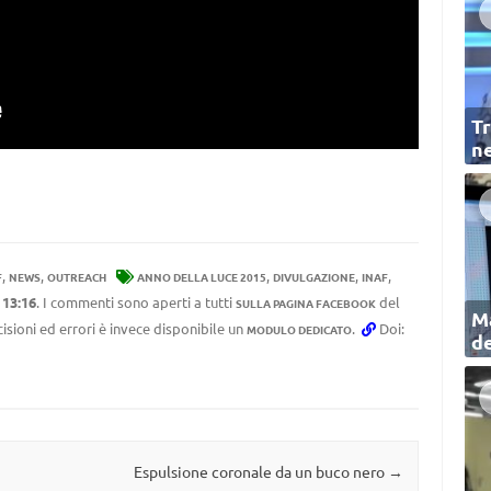
Tr
ne
,
,
,
,
,
F
NEWS
OUTREACH
ANNO DELLA LUCE 2015
DIVULGAZIONE
INAF
e
13:16
. I commenti sono aperti a tutti
del
SULLA PAGINA FACEBOOK
Ma
cisioni ed errori è invece disponibile un
.
Doi:
MODULO DEDICATO
de
Espulsione coronale da un buco nero
→