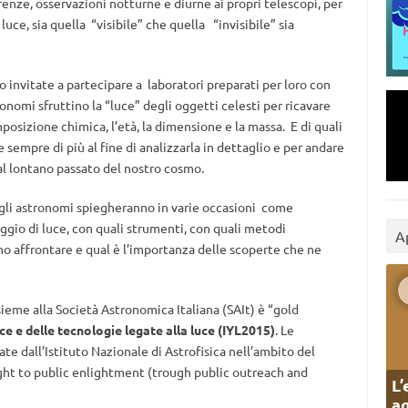
enze, osservazioni notturne e diurne ai propri telescopi, per
luce, sia quella “visibile” che quella “invisibile” sia
o invitate a partecipare a laboratori preparati per loro con
onomi sfruttino la “luce” degli oggetti celesti per ricavare
posizione chimica, l’età, la dimensione e la massa. E di quali
sempre di più al fine di analizzarla in dettaglio e per andare
dal lontano passato del nostro cosmo.
 gli astronomi spiegheranno in varie occasioni come
ggio di luce, con quali strumenti, con quali metodi
A
no affrontare e qual è l’importanza delle scoperte che ne
sieme alla Società Astronomica Italiana (SAIt) è “gold
e e delle tecnologie legate alla luce (IYL2015)
. Le
te dall’Istituto Nazionale di Astrofisica nell’ambito del
ht to public enlightment (trough public outreach and
L’
ag