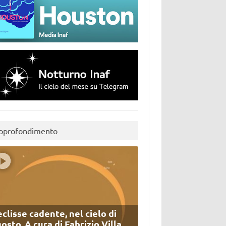
pprofondimento
eclisse cadente, nel cielo di
osto. A cura di Fabrizio Villa