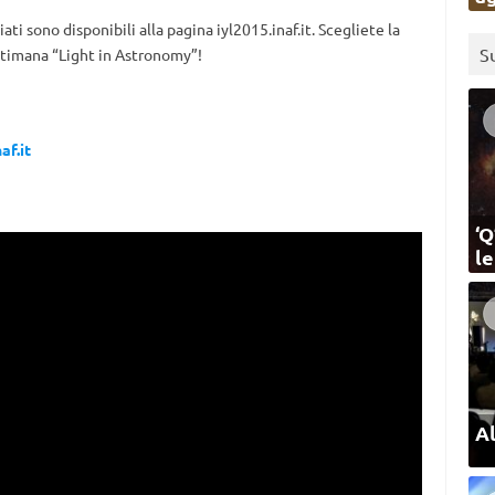
ti sono disponibili alla pagina iyl2015.inaf.it. Scegliete la
S
ettimana “Light in Astronomy”!
af.it
‘Q
l
Al