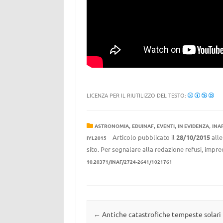
LICENZA PER IL RIUTILIZZO DEL TESTO:
,
,
,
,
ASTRONOMIA
EDUINAF
EVENTI
IN EVIDENZA
INA
Articolo pubblicato il
28/10/2015
all
IYL2015
sito. Per segnalare alla redazione refusi, impre
10.20371/INAF/2724-2641/1021761
Navigazione articolo
←
Antiche catastrofiche tempeste solari