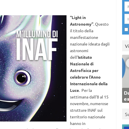
“Light in
Astronomy”
. Questo
il titolo della
manifestazione
nazionale ideata dagli
V
astronomi
dell’
Istituto
Nazionale di
Astrofisica per
celebrare l’Anno
Internazionale della
Luce
. Per la
Da
settimana dall’8 al 15
e
novembre, numerose
strutture INAF sul
S
territorio nazionale
hanno in