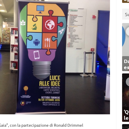
S
Da
e
‘Q
l
 Gaia”, con la partecipazione di Ronald Drimmel