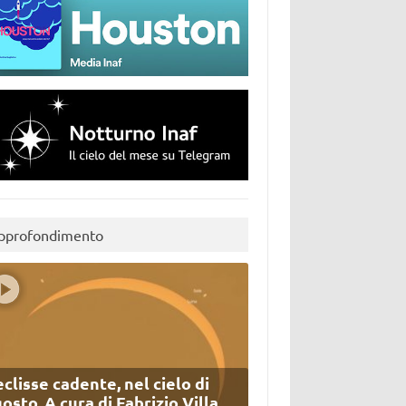
pprofondimento
eclisse cadente, nel cielo di
osto. A cura di Fabrizio Villa