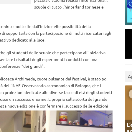
piccola cittadina relatori internazionali,
scuole di tutto l’hinterland torinese e
creduto molto fin dall’inizio nelle possibilità della
i supportarla con la partecipazione di molti ricercatori agli
attivo dedicato alla luce.
he gli studenti delle scuole che partecipano all’iniziativa
esentare i risultati degli esperimenti condotti con una
conferenze “dei grandi”.
A
blioteca Archimede, cuore pulsante del festival, è stato poi
ietà dell’INAF-Osservatorio astronomico di Bologna, che i
 proiezioni dedicate alle diverse fasce di età degli studenti
scosse un successo enorme. E proprio sulla scorta del grande
uesta nuova edizione è confermare il successo delle edizioni
L’
ag