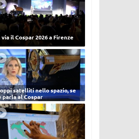
 via il Cospar 2026 a Firenze
oppi satelliti nello spazio, se
 parla al Cospar