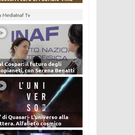
u MediaInaf Tv
l Cospar: il futuro degli
sopianeti, con Serena Benatti
’ di Quasar - L'universo alla
ettera. Alfabeto cosmico