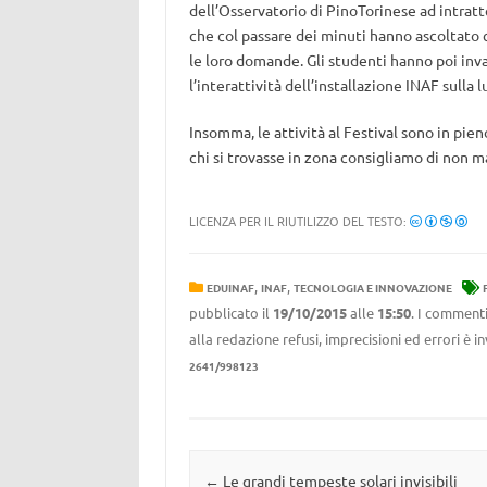
dell’Osservatorio di PinoTorinese ad intratt
che col passare dei minuti hanno ascoltato
le loro domande. Gli studenti hanno poi inva
l’interattività dell’installazione INAF sulla 
Insomma, le attività al Festival sono in pie
chi si trovasse in zona consigliamo di non 
LICENZA PER IL RIUTILIZZO DEL TESTO:
,
,
EDUINAF
INAF
TECNOLOGIA E INNOVAZIONE
pubblicato il
19/10/2015
alle
15:50
. I commenti
alla redazione refusi, imprecisioni ed errori è 
2641/998123
Navigazione articolo
←
Le grandi tempeste solari invisibili