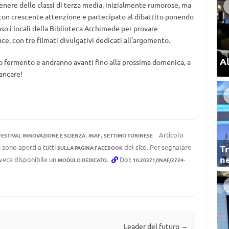
enere delle classi di terza media, inizialmente rumorose, ma
 con crescente attenzione e partecipato al dibattito ponendo
so i locali della Biblioteca Archimede per provare
luce, con tre filmati divulgativi dedicati all’argomento.
Al
no fermento e andranno avanti fino alla prossima domenica, a
mancare!
,
,
Articolo
FESTIVAL INNOVAZIONE E SCIENZA
INAF
SETTIMO TORINESE
 sono aperti a tutti
del sito. Per segnalare
Tr
SULLA PAGINA FACEBOOK
ne
invece disponibile un
.
Doi:
MODULO DEDICATO
10.20371/INAF/2724-
Leader del futuro
→