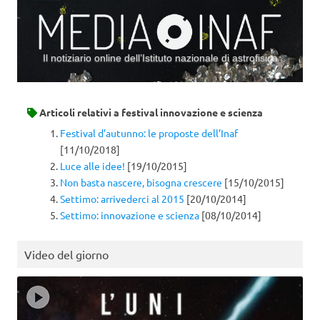
Il notiziario online dell’Istituto nazionale di astrofisica
Vai al contenuto
Articoli relativi a
festival innovazione e scienza
Festival d’autunno: le proposte dell’Inaf
[11/10/2018]
Luce alle idee!
[19/10/2015]
Non basta nascere, bisogna crescere
[15/10/2015]
Settimo: arrivederci al 2015
[20/10/2014]
Settimo: innovazione e scienza
[08/10/2014]
Video del giorno