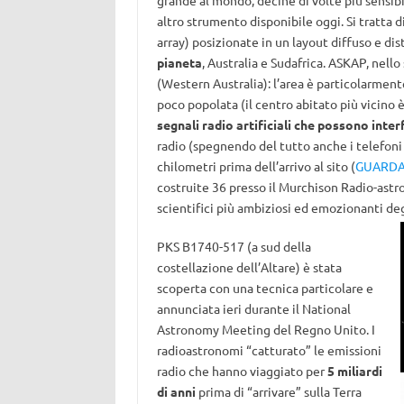
grande al mondo, decine di volte più sensibil
altro strumento disponibile oggi. Si tratta d
array) posizionate in un layout diffuso e di
pianeta
, Australia e Sudafrica. ASKAP, nello
(Western Australia): l’area è particolarmen
poco popolata (il centro abitato più vicino 
segnali radio artificiali che possono inter
radio (spegnendo del tutto anche i telefoni 
chilometri prima dell’arrivo al sito (
GUARDA 
costruite 36 presso il Murchison Radio-astr
scientifici più ambiziosi ed emozionanti deg
PKS B1740-517 (a sud della
costellazione dell’Altare) è stata
scoperta con una tecnica particolare e
annunciata ieri durante il National
Astronomy Meeting del Regno Unito. I
radioastronomi “catturato” le emissioni
radio che hanno viaggiato per
5 miliardi
di anni
prima di “arrivare” sulla Terra