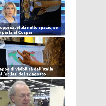
oppi satelliti nello spazio, se
 parla al Cospar
ppe di visibilità dall’Italia
ll'eclissi del 12 agosto