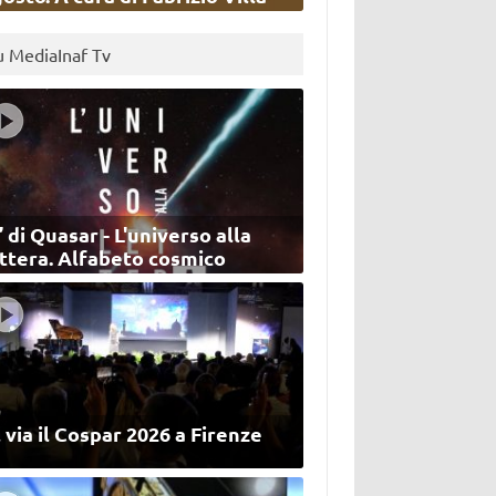
u MediaInaf Tv
’ di Quasar - L'universo alla
ettera. Alfabeto cosmico
 via il Cospar 2026 a Firenze