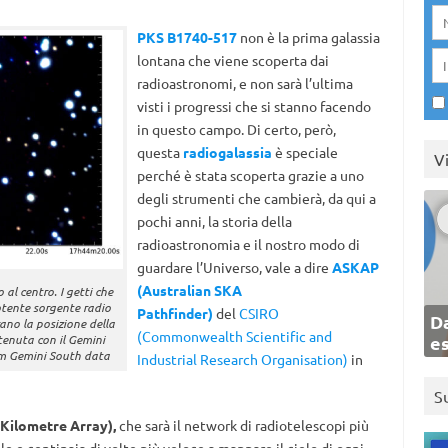
PKS B1740-517
non è la prima galassia
lontana che viene scoperta dai
radioastronomi, e non sarà l’ultima
visti i progressi che si stanno facendo
in questo campo. Di certo, però,
questa
radiogalassia
è speciale
V
perché è stata scoperta grazie a uno
degli strumenti che cambierà, da qui a
pochi anni, la storia della
radioastronomia e il nostro modo di
guardare l’Universo, vale a dire
ASKAP
(Australian SKA
l centro. I getti che
tente sorgente radio
Pathfinder)
del
CSIRO
Da
ano la posizione della
(Commonwealth Scientific and
tenuta con il Gemini
e
rom Gemini South data
Industrial Research Organisation)
in
S
Kilometre Array),
che sarà il network di radiotelescopi più