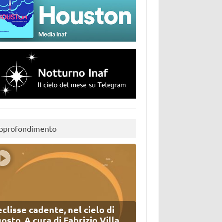
pprofondimento
eclisse cadente, nel cielo di
osto. A cura di Fabrizio Villa