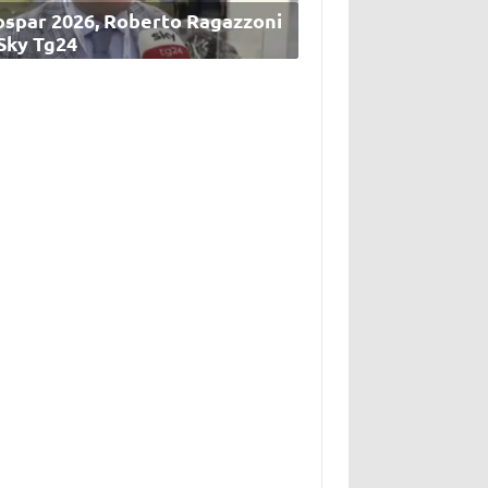
ospar 2026, Roberto Ragazzoni
 Sky Tg24