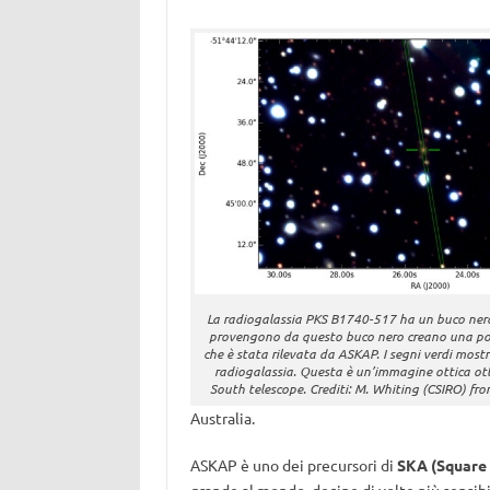
La radiogalassia PKS B1740-517 ha un buco nero a
provengono da questo buco nero creano una po
che è stata rilevata da ASKAP. I segni verdi mostr
radiogalassia. Questa è un’immagine ottica ot
South telescope. Crediti: M. Whiting (CSIRO) f
Australia.
ASKAP è uno dei precursori di
SKA (Square 