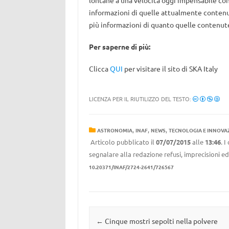
lontane a una velocità oggi impensabile con
informazioni di quelle attualmente contenu
più informazioni di quanto quelle contenut
Per saperne di più:
Clicca
QUI
per visitare il sito di SKA Italy
LICENZA PER IL RIUTILIZZO DEL TESTO:
,
,
,
ASTRONOMIA
INAF
NEWS
TECNOLOGIA E INNOVA
Articolo pubblicato il
07/07/2015
alle
13:46
. 
segnalare alla redazione refusi, imprecisioni ed
10.20371/INAF/2724-2641/726567
Navigazione articolo
←
Cinque mostri sepolti nella polvere