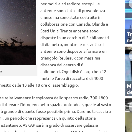
per molti altri radiotelescopi. Le
antenne sono tutte di provenienza
cinese ma sono state costruite in
collaborazione con Canada, Olanda e
Stati Uniti.Trenta antenne sono
Tr
disposte in un cerchio di 2 chilometri
ne
di diametro, mentre le restanti sei
antenne sono disposte a formare un
triangolo Reuleaux con massima
distanza dal centro di 6
chilometri. Ogni dish è largo ben 12
ia
metri e l’area di raccolta è di 4000
iesto dalle 13 alle 18 ore di assemblaggio.
Ma
de
te relativamente inesplorata dello spettro radio, 700-1800
i rilevare l’idrogeno nello spazio profondo e, grazie al vasto
ù grande di quanto fosse possibile prima. Daremo la caccia a
nni, un periodo che rappresenta un quinto della storia
 istantaneo, ASKAP sarà in grado di osservare galassie