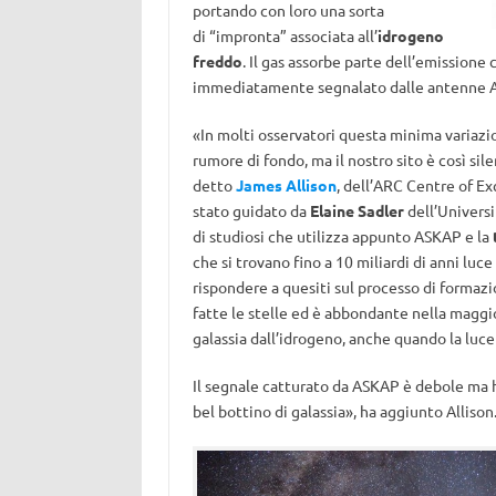
portando con loro una sorta
di “impronta” associata all’
idrogeno
freddo
. Il gas assorbe parte dell’emission
immediatamente segnalato dalle antenne 
«In molti osservatori questa minima variazio
rumore di fondo, ma il nostro sito è così sil
detto
James Allison
, dell’ARC Centre of Ex
stato guidato da
Elaine Sadler
dell’Universi
di studiosi che utilizza appunto ASKAP e la
che si trovano fino a 10 miliardi di anni luc
rispondere a quesiti sul processo di formazi
fatte le stelle ed è abbondante nella maggio
galassia dall’idrogeno, anche quando la luce 
Il segnale catturato da ASKAP è debole ma 
bel bottino di galassia», ha aggiunto Allison