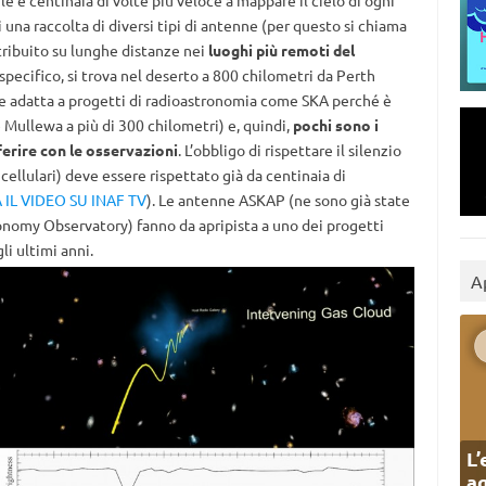
e e centinaia di volte più veloce a mappare il cielo di ogni
i una raccolta di diversi tipi di antenne (per questo si chiama
stribuito su lunghe distanze nei
luoghi più remoti del
 specifico, si trova nel deserto a 800 chilometri da Perth
te adatta a progetti di radioastronomia come SKA perché è
è Mullewa a più di 300 chilometri) e, quindi,
pochi sono i
ferire con le osservazioni
. L’obbligo di rispettare il silenzio
cellulari) deve essere rispettato già da centinaia di
IL VIDEO SU INAF TV
). Le antenne ASKAP (ne sono già state
onomy Observatory) fanno da apripista a uno dei progetti
li ultimi anni.
A
L’
ag