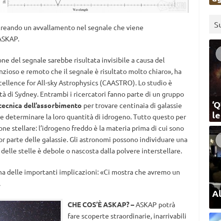
S
e creando un avvallamento nel segnale che viene
ASKAP.
ne del segnale sarebbe risultata invisibile a causa del
enzioso e remoto che il segnale è risultato molto chiaro», ha
cellence for All-sky Astrophysics (CAASTRO). Lo studio è
tà di Sydney. Entrambi i ricercatori fanno parte di un gruppo
‘Q
tecnica dell’assorbimento
per trovare centinaia di galassie
l
e e determinare la loro quantità di idrogeno. Tutto questo per
one stellare: l’idrogeno freddo è la materia prima di cui sono
r parte delle galassie. Gli astronomi possono individuare una
delle stelle è debole o nascosta dalla polvere interstellare.
ha delle importanti implicazioni: «Ci mostra che avremo un
.
Al
CHE COS’È ASKAP? –
ASKAP potrà
fare scoperte straordinarie, inarrivabili