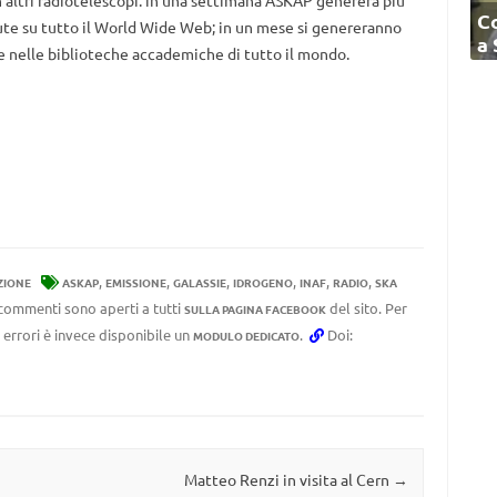
 altri radiotelescopi: in una settimana ASKAP genererà più
C
te su tutto il World Wide Web; in un mese si genereranno
a
e nelle biblioteche accademiche di tutto il mondo.
,
,
,
,
,
,
ZIONE
ASKAP
EMISSIONE
GALASSIE
IDROGENO
INAF
RADIO
SKA
I commenti sono aperti a tutti
del sito. Per
SULLA PAGINA FACEBOOK
 errori è invece disponibile un
.
Doi:
MODULO DEDICATO
Matteo Renzi in visita al Cern
→