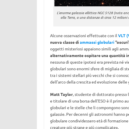
L’enorme galassia ellittica NGC 5128 (nota anch
alla Terra, a una distanza di circa 12 milion
Alcune osservazioni effettuate con il
VLT (
nuova classe di
ammassi globulari
“oscuri”
oggetti misteriosi appaiono simili agli amm
alternativamente ospitare una quantità in
nessuna di queste ipotesi era prevista né vi
globulari sono enormi sfere di migliaia di st
tra i sistemi stellari più vecchi che si cono
dell’arco della crescita ed evoluzione delle 
Matt Taylor
, studente di dottorato presso l
e titolare di una borsa dell’ESO è il primo a
globulari e le stelle che li compongono sono
galassie. Per decenni gli astronomi hanno 
globulare condividessero età di formazion
creature più strane e più complicate».