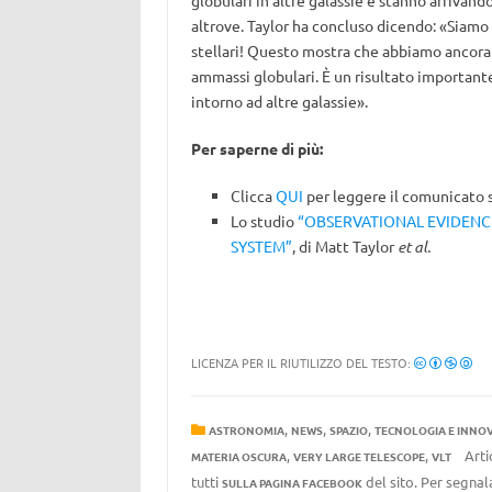
globulari in altre galassie e stanno arrivand
altrove. Taylor ha concluso dicendo: «Siamo
stellari! Questo mostra che abbiamo ancora 
ammassi globulari. È un risultato important
intorno ad altre galassie».
Per saperne di più:
Clicca
QUI
per leggere il comunicato s
Lo studio
“OBSERVATIONAL EVIDENCE
SYSTEM”
, di Matt Taylor
et al.
LICENZA PER IL RIUTILIZZO DEL TESTO:
,
,
,
ASTRONOMIA
NEWS
SPAZIO
TECNOLOGIA E INNO
,
,
Arti
MATERIA OSCURA
VERY LARGE TELESCOPE
VLT
tutti
del sito. Per segnala
SULLA PAGINA FACEBOOK