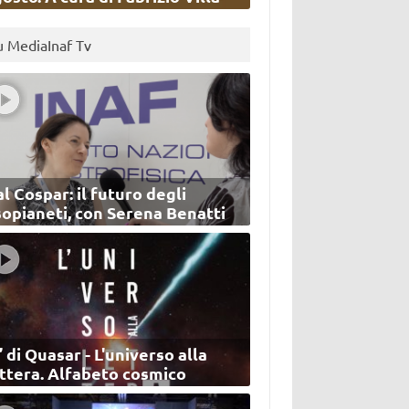
u MediaInaf Tv
l Cospar: il futuro degli
sopianeti, con Serena Benatti
’ di Quasar - L'universo alla
ettera. Alfabeto cosmico