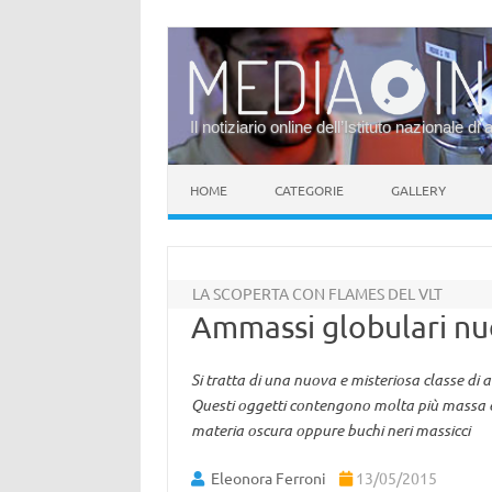
Il notiziario online dell’Istituto nazionale di 
Vai al contenuto
HOME
CATEGORIE
GALLERY
LA SCOPERTA CON FLAMES DEL VLT
Ammassi globulari nuo
Si tratta di una nuova e misteriosa classe di 
Questi oggetti contengono molta più massa e
materia oscura oppure buchi neri massicci
Eleonora Ferroni
13/05/2015