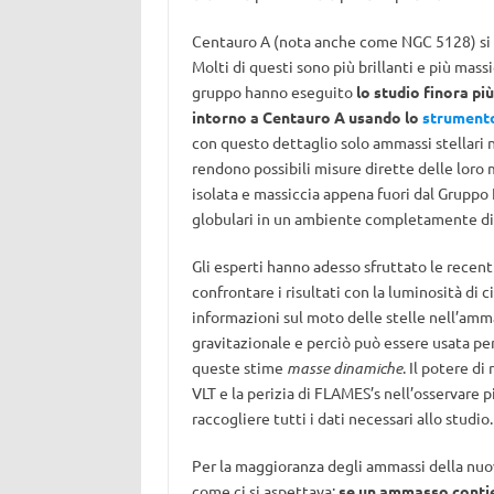
Centauro A (nota anche come NGC 5128) si 
Molti di questi sono più brillanti e più massic
gruppo hanno eseguito
lo studio finora pi
intorno a Centauro A usando lo
strument
con questo dettaglio solo ammassi stellari 
rendono possibili misure dirette delle loro
isolata e massiccia appena fuori dal Gruppo 
globulari in un ambiente completamente div
Gli esperti hanno adesso sfruttato le recent
confrontare i risultati con la luminosità di
informazioni sul moto delle stelle nell’amm
gravitazionale e perciò può essere usata p
queste stime
masse dinamiche
. Il potere di
VLT e la perizia di FLAMES’s nell’osservare
raccogliere tutti i dati necessari allo studio.
Per la maggioranza degli ammassi della nuov
come ci si aspettava:
se un ammasso contien