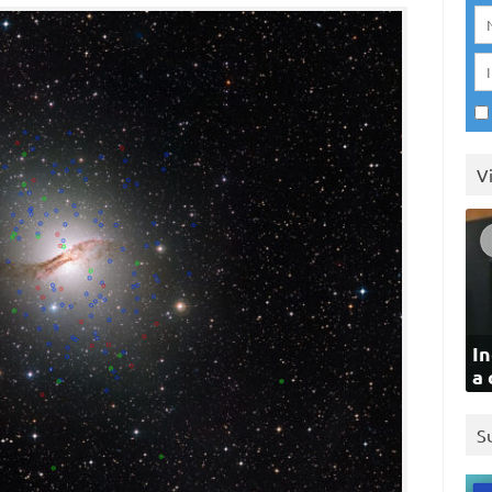
V
In
a 
S