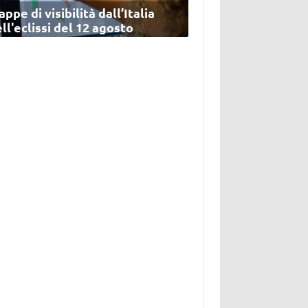
ppe di visibilità dall’Italia
ll'eclissi del 12 agosto