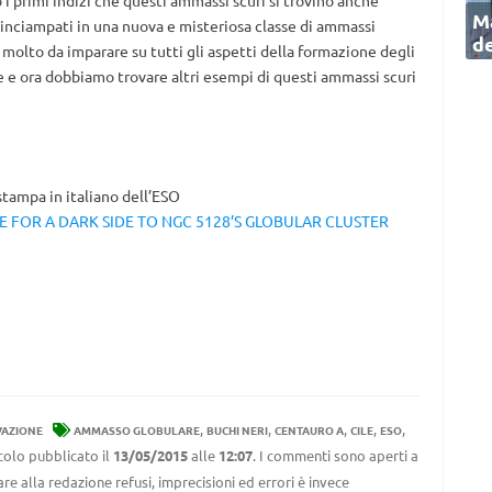
o i primi indizi che questi ammassi scuri si trovino anche
Ma
 inciampati in una nuova e misteriosa classe di ammassi
de
molto da imparare su tutti gli aspetti della formazione degli
e e ora dobbiamo trovare altri esempi di questi ammassi scuri
tampa in italiano dell’ESO
 FOR A DARK SIDE TO NGC 5128’S GLOBULAR CLUSTER
,
,
,
,
,
VAZIONE
AMMASSO GLOBULARE
BUCHI NERI
CENTAURO A
CILE
ESO
colo pubblicato il
13/05/2015
alle
12:07
. I commenti sono aperti a
re alla redazione refusi, imprecisioni ed errori è invece