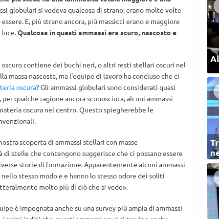
si globulari si vedeva qualcosa di strano: erano molte volte
 essere. E, più strano ancora, più massicci erano e maggiore
 luce.
Qualcosa in questi ammassi era scuro, nascosto e
Al
scuro contiene dei buchi neri, o altri resti stellari oscuri nel
a massa nascosta, ma l’equipe di lavoro ha concluso che ci
teria oscura
? Gli ammassi globulari sono considerati quasi
e, per qualche ragione ancora sconosciuta, alcuni ammassi
materia oscura nel centro. Questo spiegherebbe le
nvenzionali.
Tr
nostra scoperta di ammassi stellari con masse
ne
à di stelle che contengono suggerisce che ci possano essere
 diverse storie di formazione. Apparentemente alcuni ammassi
 nello stesso modo e e hanno lo stesso odore dei soliti
tteralmente molto più di ciò che si vede».
quipe è impegnata anche su una survey più ampia di ammassi