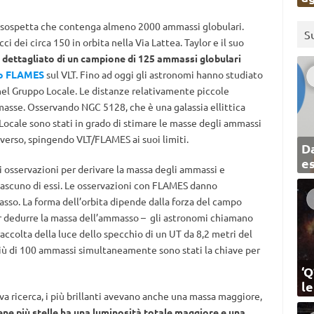
sospetta che contenga almeno 2000 ammassi globulari.
S
ci dei circa 150 in orbita nella Via Lattea. Taylor e il suo
ù dettagliato di un campione di 125 ammassi globulari
o FLAMES
sul VLT. Fino ad oggi gli astronomi hanno studiato
nel Gruppo Locale. Le distanze relativamente piccole
 masse. Osservando NGC 5128, che è una galassia ellittica
Locale sono stati in grado di stimare le masse degli ammassi
erso, spingendo VLT/FLAMES ai suoi limiti.
Da
e
i osservazioni per derivare la massa degli ammassi e
 ciascuno di essi. Le osservazioni con FLAMES danno
asso. La forma dell’orbita dipende dalla forza del campo
er dedurre la massa dell’ammasso – gli astronomi chiamano
 raccolta della luce dello specchio di un UT da 8,2 metri del
 più di 100 ammassi simultaneamente sono stati la chiave per
‘Q
l
a ricerca, i più brillanti avevano anche una massa maggiore,
e più stelle ha una luminosità totale maggiore e una