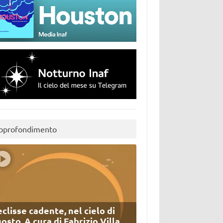
pprofondimento
eclisse cadente, nel cielo di
osto. A cura di Fabrizio Villa