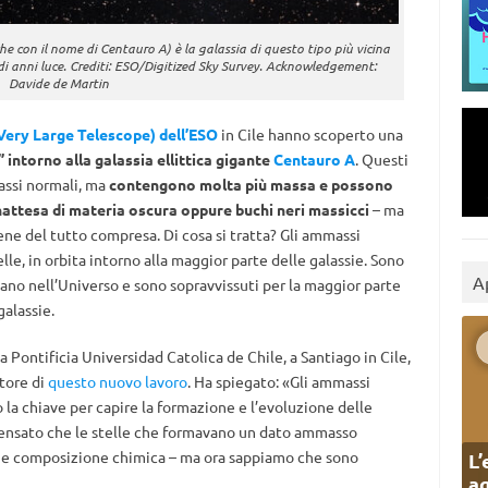
e con il nome di Centauro A) è la galassia di questo tipo più vicina
i di anni luce. Crediti: ESO/Digitized Sky Survey. Acknowledgement:
Davide de Martin
Very Large Telescope) dell’ESO
in Cile hanno scoperto una
 intorno alla galassia ellittica gigante
Centauro A
. Questi
assi normali, ma
contengono molta più massa e possono
attesa di materia oscura oppure buchi neri massicci
– ma
ene del tutto compresa. Di cosa si tratta? Gli ammassi
elle, in orbita intorno alla maggior parte delle galassie. Sono
A
scano nell’Universo e sono sopravvissuti per la maggior parte
galassie.
a Pontificia Universidad Catolica de Chile, a Santiago in Cile,
utore di
questo nuovo lavoro
. Ha spiegato: «Gli ammassi
 la chiave per capire la formazione e l’evoluzione delle
pensato che le stelle che formavano un dato ammasso
e e composizione chimica – ma ora sappiamo che sono
L’
ag