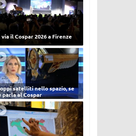
 via il Cospar 2026 a Firenze
oppi satelliti nello spazio, se
 parla al Cospar