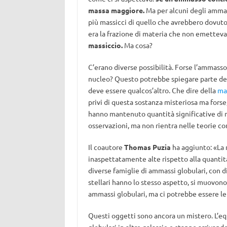
massa maggiore.
Ma per alcuni degli ammas
più massicci di quello che avrebbero dovuto
era la frazione di materia che non emetteva
massiccio.
Ma cosa?
C’erano diverse possibilità. Forse l’ammasso o
nucleo? Questo potrebbe spiegare parte dell
deve essere qualcos’altro. Che dire della
ma
privi di questa sostanza misteriosa ma fors
hanno mantenuto quantità significative di 
osservazioni, ma non rientra nelle teorie co
Il coautore
Thomas Puzia
ha aggiunto: «La 
inaspettatamente alte rispetto alla quantit
diverse famiglie di ammassi globulari, con
stellari hanno lo stesso aspetto, si muovono
ammassi globulari, ma ci potrebbe essere le
Questi oggetti sono ancora un mistero. L’e