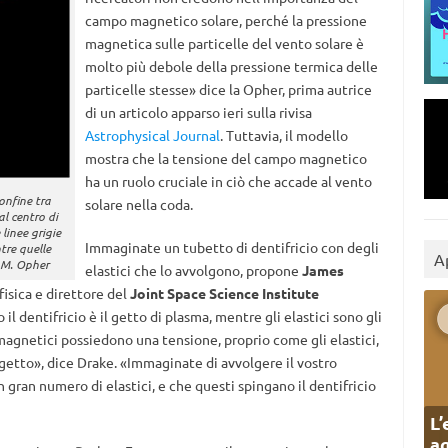
campo magnetico solare, perché la pressione
magnetica sulle particelle del vento solare è
molto più debole della pressione termica delle
particelle stesse» dice la Opher, prima autrice
di un articolo apparso ieri sulla rivisa
Astrophysical Journal
. Tuttavia, il modello
mostra che la tensione del campo magnetico
ha un ruolo cruciale in ciò che accade al vento
onfine tra
solare nella coda.
 al centro di
 linee grigie
Immaginate un tubetto di dentifricio con degli
tre quelle
A
: M. Opher
elastici che lo avvolgono, propone
James
 fisica e direttore del
Joint Space Science Institute
il dentifricio è il getto di plasma, mentre gli elastici sono gli
magnetici possiedono una tensione, proprio come gli elastici,
 getto», dice Drake. «Immaginate di avvolgere il vostro
 gran numero di elastici, e che questi spingano il dentifricio
L’
ag