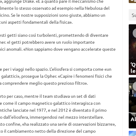
ca», aggiunge Drake. «E a quanto pare il meccanismo che
ialmente lo stesso osservato ad esempio nella Nebulosa del
S
cino. Se le nostre supposizioni sono giuste, abbiamo un
cuni aspetti fondamentali della fisica».
esti getti siano così turbolenti, promettendo di diventare
pher. «I getti potrebbero avere un ruolo importante
smici anomali. «Non sappiamo dove vengano accelerate queste
‘Q
 per i viaggi nello spazio. L’eliosfera si comporta come «un
l
i galattici», prosegue la Opher. «Capire i fenomeni fisici che
à a comprendere meglio questo prezioso filtro».
rto per caso, mentre il team studiava un set di dati
re come il campo magnetico galattico interagisca con
entiche lanciate nel 1977, e nel 2012 è diventato il primo
o dall’eliosfera, immergendosi nel mezzo interstellare.
Al
to confine, «ha realizzato una serie di osservazioni bizzarre»,
ato il cambiamento netto della direzione del campo