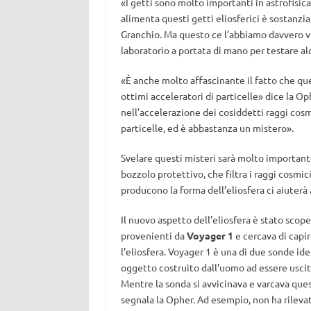
«I getti sono molto importanti in astrofisi
alimenta questi getti eliosferici è sostanz
Granchio. Ma questo ce l’abbiamo davvero vi
laboratorio a portata di mano per testare al
«È anche molto affascinante il fatto che qu
ottimi acceleratori di particelle» dice la O
nell’accelerazione dei cosiddetti raggi co
particelle, ed è abbastanza un mistero».
Svelare questi misteri sarà molto importante
bozzolo protettivo, che filtra i raggi cosmic
producono la forma dell’eliosfera ci aiuter
Il nuovo aspetto dell’eliosfera è stato scope
provenienti da
Voyager 1
e cercava di capi
l’eliosfera. Voyager 1 è una di due sonde id
oggetto costruito dall’uomo ad essere uscit
Mentre la sonda si avvicinava e varcava ques
segnala la Opher. Ad esempio, non ha rilev