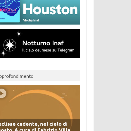
pprofondimento
eclisse cadente, nel cielo di
osto. A cura di Fabrizio Villa