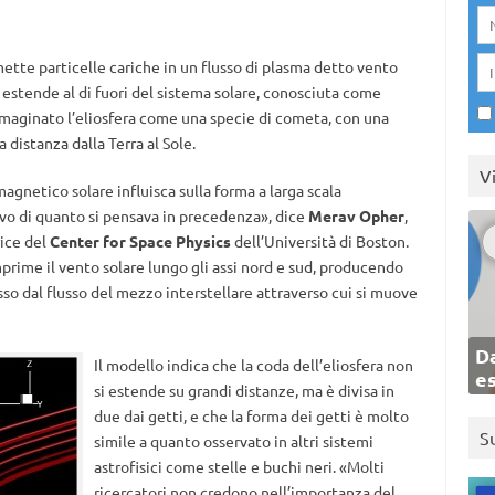
mette particelle cariche in un flusso di plasma detto vento
si estende al di fuori del sistema solare, conosciuta come
immaginato l’eliosfera come una specie di cometa, con una
 distanza dalla Terra al Sole.
V
gnetico solare influisca sulla forma a larga scala
ivo di quanto si pensava in precedenza», dice
Merav Opher
,
rice del
Center for Space Physics
dell’Università di Boston.
ime il vento solare lungo gli assi nord e sud, producendo
sso dal flusso del mezzo interstellare attraverso cui si muove
Da
Il modello indica che la coda dell’eliosfera non
e
si estende su grandi distanze, ma è divisa in
due dai getti, e che la forma dei getti è molto
S
simile a quanto osservato in altri sistemi
astrofisici come stelle e buchi neri. «Molti
ricercatori non credono nell’importanza del