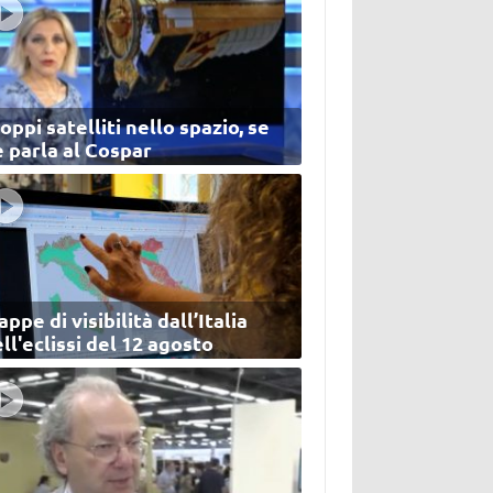
oppi satelliti nello spazio, se
 parla al Cospar
ppe di visibilità dall’Italia
ll'eclissi del 12 agosto