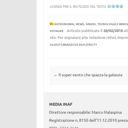
LICENZA PER IL RIUTILIZZO DEL TESTO:
,
,
,
ASTRONOMIA
NEWS
SPAZIO
TECNOLOGIA E INNO
Articolo pubblicato il
20/02/2015
al
VOYAGER
sito. Per segnalare alla redazione refusi, impre
10.20371/INAF/2724-2641/396771
Navigazione articolo
←
Il super vento che spazza la galassia
MEDIA INAF
Direttore responsabile: Marco Malaspina
Registrazione n. 8150 dell’11.12.2010 presso