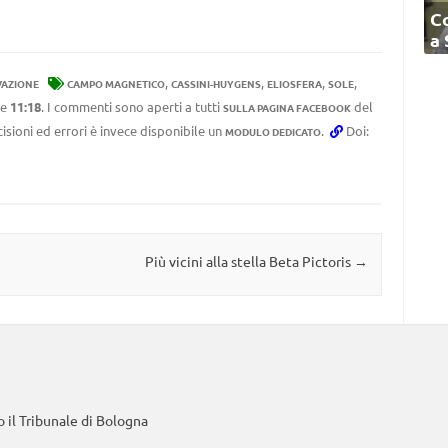
C
a
,
,
,
,
VAZIONE
CAMPO MAGNETICO
CASSINI-HUYGENS
ELIOSFERA
SOLE
le
11:18
. I commenti sono aperti a tutti
del
SULLA PAGINA FACEBOOK
cisioni ed errori è invece disponibile un
.
Doi:
MODULO DEDICATO
Più vicini alla stella Beta Pictoris
→
 il Tribunale di Bologna