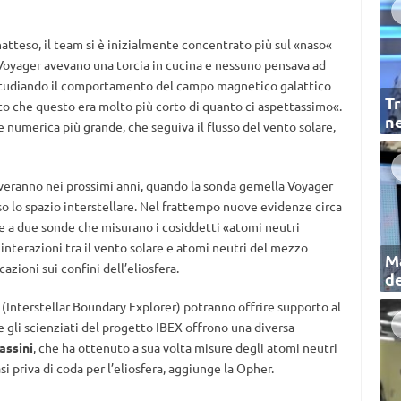
natteso, il team si è inizialmente concentrato più sul «naso«
e Voyager avevano una torcia in cucina e nessuno pensava ad
 «Studiando il comportamento del campo magnetico galattico
Tr
ato che questo era molto più corto di quanto ci aspettassimo«.
ne
numerica più grande, che seguiva il flusso del vento solare,
rriveranno nei prossimi anni, quando la sonda gemella Voyager
rso lo spazio interstellare. Nel frattempo nuove evidenze circa
zie a due sonde che misurano i cosiddetti «atomi neutri
interazioni tra il vento solare e atomi neutri del mezzo
Ma
cazioni sui confini dell’eliosfera.
de
(Interstellar Boundary Explorer) potranno offrire supporto al
gli scienziati del progetto IBEX offrono una diversa
assini
, che ha ottenuto a sua volta misure degli atomi neutri
 priva di coda per l’eliosfera, aggiunge la Opher.