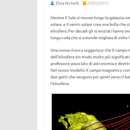
Elisa Nichelli
20/02/2015
Mentre il Sole si muove lungo la galassia, e
solare, e il vento solare crea una bolla che 
eliosfera. Per decadi gli scienziati hanno 
lunga coda che si estende migliaia di volte la
Una nuova ricerca suggerisce che il campo ma
dell’eliosfera «in modo molto più significat
professore associato di astronomia e dirett
Nel nuovo modello il campo magnetico compr
due getti che vengono poi spinti verso il ba
l’eliosfera.