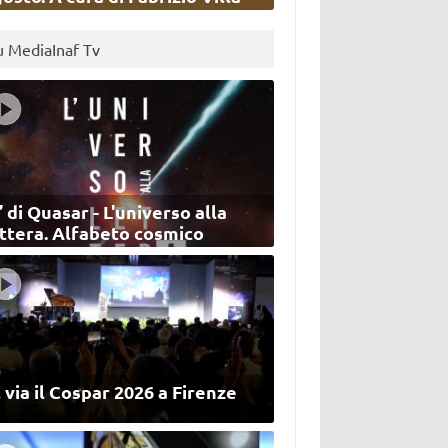
u MediaInaf Tv
’ di Quasar - L'universo alla
ettera. Alfabeto cosmico
 via il Cospar 2026 a Firenze