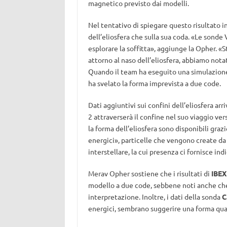
magnetico previsto dai modelli.
Nel tentativo di spiegare questo risultato i
dell’eliosfera che sulla sua coda. «Le sond
esplorare la soffitta», aggiunge la Opher.
attorno al naso dell’eliosfera, abbiamo not
Quando il team ha eseguito una simulazione 
ha svelato la forma imprevista a due code.
Dati aggiuntivi sui confini dell’eliosfera a
2 attraverserà il confine nel suo viaggio ve
la forma dell’eliosfera sono disponibili gra
energici», particelle che vengono create da 
interstellare, la cui presenza ci fornisce indi
Merav Opher sostiene che i risultati di
IBEX
modello a due code, sebbene noti anche che 
interpretazione. Inoltre, i dati della sonda
C
energici, sembrano suggerire una forma quasi