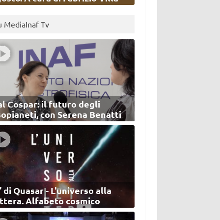
u MediaInaf Tv
l Cospar: il futuro degli
sopianeti, con Serena Benatti
’ di Quasar - L'universo alla
ettera. Alfabeto cosmico