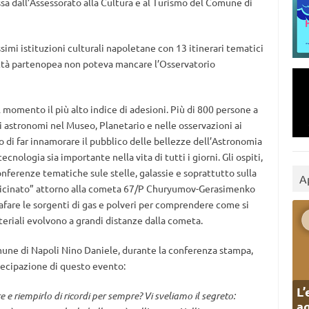
a dall’Assessorato alla Cultura e al Turismo del Comune di
simi istituzioni culturali napoletane con 13 itinerari tematici
 città partenopea non poteva mancare l’Osservatorio
al momento il più alto indice di adesioni. Più di 800 persone a
i astronomi nel Museo, Planetario e nelle osservazioni ai
o di far innamorare il pubblico delle bellezze dell’Astronomia
cnologia sia importante nella vita di tutti i giorni. Gli ospiti,
nferenze tematiche sule stelle, galassie e soprattutto sulla
A
vvicinato” attorno alla cometa 67/P Churyumov-Gerasimenko
grafare le sorgenti di gas e polveri per comprendere come si
teriali evolvono a grandi distanze dalla cometa.
omune di Napoli Nino Daniele, durante la conferenza stampa,
partecipazione di questo evento:
L’
 e riempirlo di ricordi per sempre? Vi sveliamo il segreto:
ag