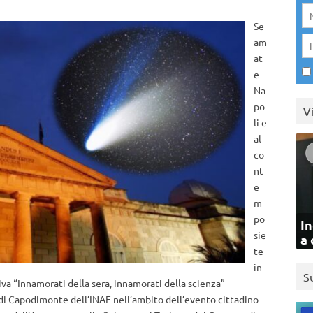
Se
am
at
e
Na
po
V
li e
al
co
nt
e
m
po
In
sie
a 
te
in
S
iva “Innamorati della sera, innamorati della scienza”
di Capodimonte dell’INAF nell’ambito dell’evento cittadino