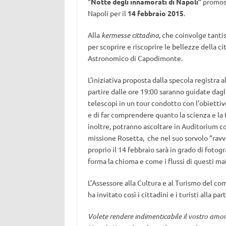
“
Notte degli innamorati di Napoli”
promoss
Napoli per il
14 febbraio 2015
.
Alla
kermesse
cittadina,
che coinvolge tantis
per scoprire e riscoprire le bellezze della
Astronomico di Capodimonte.
L’iniziativa proposta dalla specola registra 
partire dalle ore 19:00 saranno guidate dagl
telescopi in un tour condotto con l’obiettiv
e di far comprendere quanto la scienza e la te
inoltre, potranno ascoltare in Auditorium co
missione Rosetta, che nel suo sorvolo “ra
proprio il 14 febbraio sarà in grado di foto
forma la chioma e come i flussi di questi ma
L’Assessore alla Cultura e al Turismo del c
ha invitato così i cittadini e i turisti alla 
Volete rendere indimenticabile il vostro amore