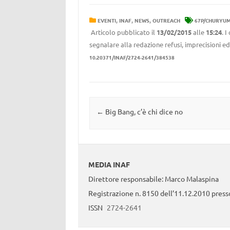
,
,
,
EVENTI
INAF
NEWS
OUTREACH
67P/CHURYU
Articolo pubblicato il
13/02/2015
alle
15:24
. 
segnalare alla redazione refusi, imprecisioni ed
10.20371/INAF/2724-2641/384538
Navigazione articolo
←
Big Bang, c’è chi dice no
MEDIA INAF
Direttore responsabile: Marco Malaspina
Registrazione n. 8150 dell’11.12.2010 presso
ISSN
2724-2641