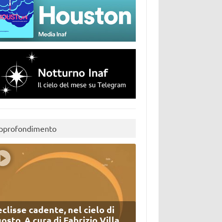
pprofondimento
eclisse cadente, nel cielo di
osto. A cura di Fabrizio Villa