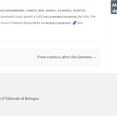
Ma
de
,
,
,
,
,
MOV-GERASIMENKO
COMETE
INAF
NAPOLI
OA NAPOLI
ROSETTA
I commenti sono aperti a tutti
del sito. Per
SULLA PAGINA FACEBOOK
 errori è invece disponibile un
.
Doi:
MODULO DEDICATO
Fiore cosmico, altro che Sanremo
→
 il Tribunale di Bologna