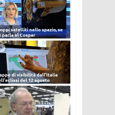
oppi satelliti nello spazio, se
 parla al Cospar
ppe di visibilità dall’Italia
ll'eclissi del 12 agosto