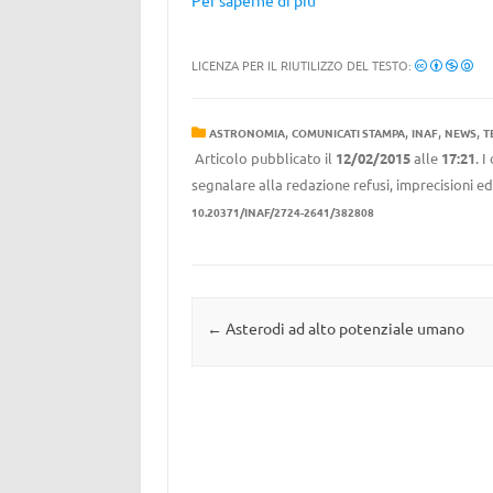
Per saperne di più
LICENZA PER IL RIUTILIZZO DEL TESTO:
,
,
,
,
ASTRONOMIA
COMUNICATI STAMPA
INAF
NEWS
T
Articolo pubblicato il
12/02/2015
alle
17:21
. 
segnalare alla redazione refusi, imprecisioni ed
10.20371/INAF/2724-2641/382808
Navigazione articolo
←
Asterodi ad alto potenziale umano