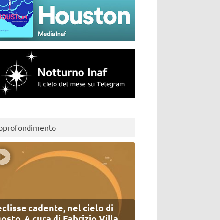
pprofondimento
eclisse cadente, nel cielo di
osto. A cura di Fabrizio Villa