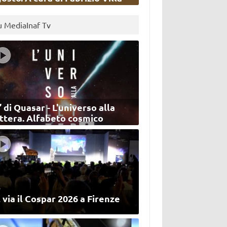
u MediaInaf Tv
’ di Quasar - L'universo alla
ettera. Alfabeto cosmico
 via il Cospar 2026 a Firenze