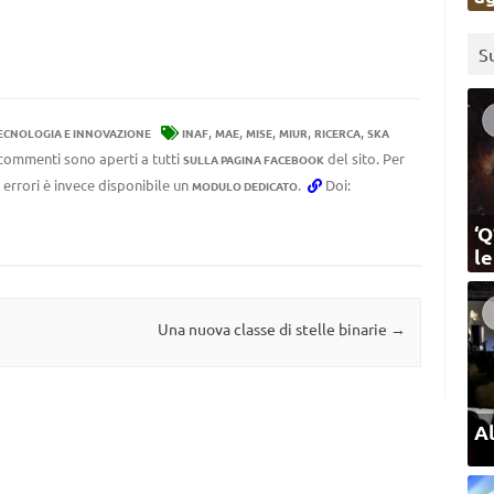
S
,
,
,
,
,
ECNOLOGIA E INNOVAZIONE
INAF
MAE
MISE
MIUR
RICERCA
SKA
I commenti sono aperti a tutti
del sito. Per
SULLA PAGINA FACEBOOK
 errori è invece disponibile un
.
Doi:
MODULO DEDICATO
‘Q
l
Una nuova classe di stelle binarie
→
Al