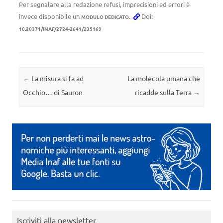
Per segnalare alla redazione refusi, imprecisioni ed errori è
invece disponibile un
.
Doi:
MODULO DEDICATO
10.20371/INAF/2724-2641/235169
Navigazione articolo
←
La misura si fa ad
La molecola umana che
Occhio… di Sauron
ricadde sulla Terra
→
Iscriviti alla newsletter