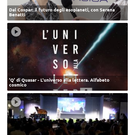
Dal Cospar: il futuro degli esopianeti, con Serena
Benatti
‘Q’ di Quasar - L'universo alla lettera. Alfabeto
cosmico