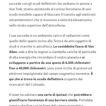
succede con gli scudi deflettori che vediamo in azione a
Star Trek, stiamo assistendo al curioso fenomeno di uno
scudo invisibile capace di bloccare il transito agli elettroni
ultrarelativistici che si muovono a velocità elevatissima
nello strato superiore dell’atmosfera».
Cosa succeda in un ambiente carico di radiazioni come
quello dello spazio vicino alla Terra è da anni oggetto di
studi e ricerche in astrofisica.
Le cosiddette fasce di Van
Allen
, vale a dire le regioni a ciambella cariche di particelle
di alta energia che circondano il nostro pianeta e
si
sviluppano a partire da una quota di 6.300 chilometri
fino a 40.000 chilometri
, sono zone ricche di protoni ed
elettroni imprigionate dal campo magnetico terrestre.
È
qui che si trova lo scudo deflettore
scoperto dai
ricercatori del Colorado.
Il team ha valutato
una serie di ipotesi
che
potrebbero
giustificare l’esistenza di una barriera simile
. Potrebbe
avere a che fare con le linee del campo magnetico