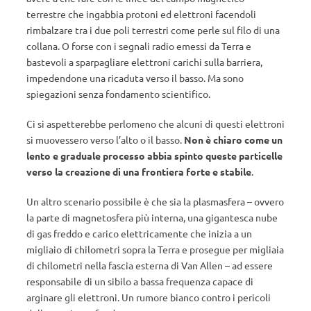
terrestre che ingabbia protoni ed elettroni facendoli
rimbalzare tra i due poli terrestri come perle sul filo di una
collana. O forse con i segnali radio emessi da Terra e
bastevoli a sparpagliare elettroni carichi sulla barriera,
impedendone una ricaduta verso il basso. Ma sono
spiegazioni senza fondamento scientifico.
Ci si aspetterebbe perlomeno che alcuni di questi elettroni
si muovessero verso l’alto o il basso.
Non è chiaro come un
lento e graduale processo abbia spinto queste particelle
verso la creazione di una frontiera forte e stabile
.
Un altro scenario possibile è che sia la plasmasfera – ovvero
la parte di magnetosfera più interna, una gigantesca nube
di gas freddo e carico elettricamente che inizia a un
migliaio di chilometri sopra la Terra e prosegue per migliaia
di chilometri nella fascia esterna di Van Allen – ad essere
responsabile di un sibilo a bassa frequenza capace di
arginare gli elettroni. Un rumore bianco contro i pericoli