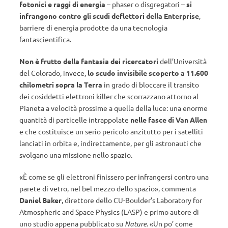
fotonici e raggi di energia
– phaser o disgregatori –
si
infrangono contro gli scudi deflettori della Enterprise
,
barriere di energia prodotte da una tecnologia
fantascientifica.
Non è frutto della fantasia dei ricercatori
dell’Università
del Colorado, invece,
lo scudo invisibile scoperto a 11.600
chilometri sopra la Terra
in grado di bloccare il transito
dei cosiddetti elettroni killer che scorrazzano attorno al
Pianeta a velocità prossime a quella della luce: una enorme
quantità di particelle intrappolate
nelle fasce di Van Allen
e che costituisce un serio pericolo anzitutto per i satelliti
lanciati in orbita e, indirettamente, per gli astronauti che
svolgano una missione nello spazio.
«È come se gli elettroni finissero per infrangersi contro una
parete di vetro, nel bel mezzo dello spazio», commenta
Daniel Baker
, direttore dello CU-Boulder’s Laboratory for
Atmospheric and Space Physics (LASP) e primo autore di
uno studio appena pubblicato su
Nature
. «Un po’ come