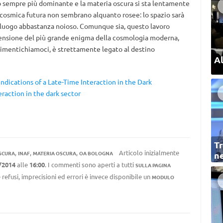
o sempre più dominante e la materia oscura si sta lentamente
 cosmica futura non sembrano alquanto rosee: lo spazio sarà
 luogo abbastanza noioso. Comunque sia, questo lavoro
ensione del più grande enigma della cosmologia moderna,
 dimentichiamoci, è strettamente legato al destino
Al
Indications of a Late-Time Interaction in the Dark
eraction in the dark sector
Tr
,
,
,
Articolo inizialmente
SCURA
INAF
MATERIA OSCURA
OA BOLOGNA
ne
/2014
alle
16:00
. I commenti sono aperti a tutti
SULLA PAGINA
 refusi, imprecisioni ed errori è invece disponibile un
MODULO