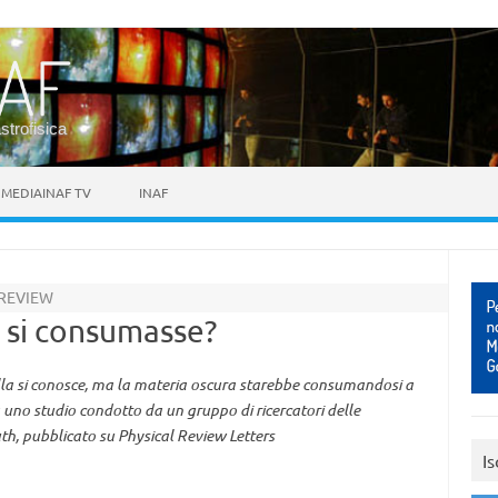
astrofisica
MEDIAINAF TV
INAF
 REVIEW
a si consumasse?
ulla si conosce, ma la materia oscura starebbe consumandosi a
 uno studio condotto da un gruppo di ricercatori delle
h, pubblicato su Physical Review Letters
Is