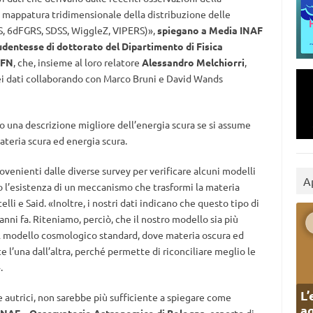
a mappatura tridimensionale della distribuzione delle
S, 6dFGRS, SDSS, WiggleZ, VIPERS)»,
spiegano a Media INAF
tudentesse di dottorato del Dipartimento di Fisica
NFN
, che, insieme al loro relatore
Alessandro Melchiorri
,
 dei dati collaborando con Marco Bruni e David Wands
ono una descrizione migliore dell’energia scura se si assume
ateria scura ed energia scura.
enienti dalle diverse survey per verificare alcuni modelli
A
o l’esistenza di un meccanismo che trasformi la materia
lli e Said. «Inoltre, i nostri dati indicano che questo tipo di
 anni fa. Riteniamo, perciò, che il nostro modello sia più
 al modello cosmologico standard, dove materia oscura ed
’una dall’altra, perché permette di riconciliare meglio le
.
L’
 autrici, non sarebbe più sufficiente a spiegare come
ag