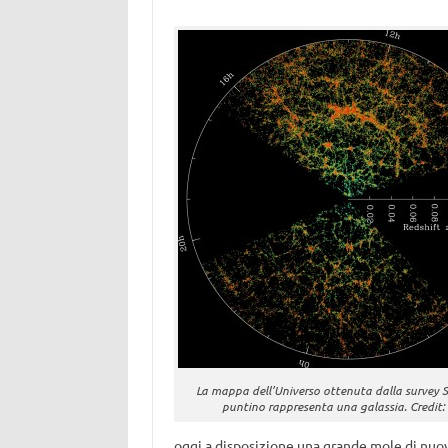
La mappa dell’Universo ottenuta dalla survey 
puntino rappresenta una galassia. Credit:
oggi a disposizione una grande mole di nuovi