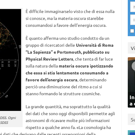
È difficile immaginarselo visto che di essa nulla
si conosce, ma la materia oscura starebbe
consumandosi a favore dell’energia oscura.
È quanto afferma uno studio condotto da un
gruppo di ricercatori delle
Università di Roma
V
“La Sapienza” e Portsmouth, pubblicato su
Physical Review Letters
, che tenta di far luce
sulla natura della
materia oscura ipotizzando
che essa si stia lentamente consumando a
favore dell’energia oscura
, determinando
perciò una diminuzione del ritmo a cui si
stanno formando le strutture cosmiche.
In
a 
La grande quantità, ma soprattutto la qualità
dei dati che sono oggi disponibili permette agli
SDSS. Ogni
S
astronomi di ricavare molte più informazioni
 SDSS
rispetto a qualche anno fa. «La cosmologia ha
 dati che derivano dalle recenti osservazioni della