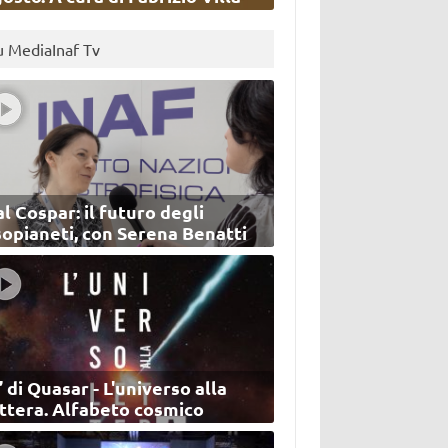
u MediaInaf Tv
l Cospar: il futuro degli
sopianeti, con Serena Benatti
’ di Quasar - L'universo alla
ettera. Alfabeto cosmico