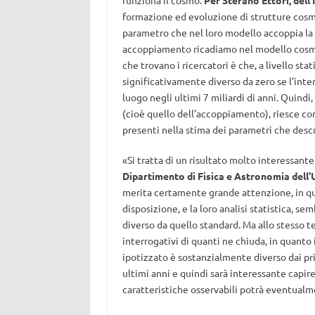
funziona il cosmo.
Per Stefano Ettori, del
formazione ed evoluzione di strutture cosmi
parametro che nel loro modello accoppia la 
accoppiamento ricadiamo nel modello cosmo
che trovano i ricercatori è che, a livello st
significativamente diverso da zero se l’int
luogo negli ultimi 7 miliardi di anni. Quind
(cioè quello dell’accoppiamento), riesce c
presenti nella stima dei parametri che descr
«Si tratta di un risultato molto interessant
Dipartimento di Fisica e Astronomia dell’
merita certamente grande attenzione, in quan
disposizione, e la loro analisi statistica, 
diverso da quello standard. Ma allo stesso 
interrogativi di quanti ne chiuda, in quanto 
ipotizzato è sostanzialmente diverso dai pri
ultimi anni e quindi sarà interessante capire 
caratteristiche osservabili potrà eventualm