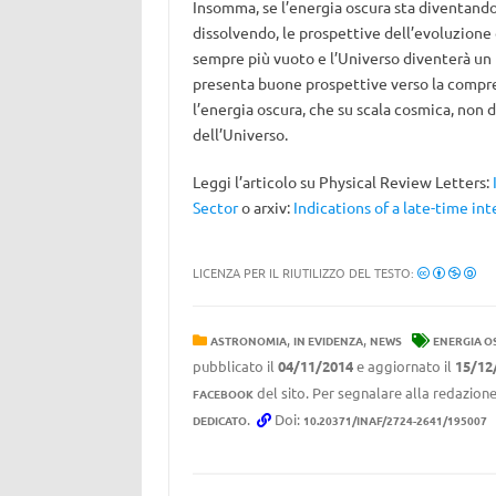
Insomma, se l’energia oscura sta diventand
dissolvendo, le prospettive dell’evoluzione
sempre più vuoto e l’Universo diventerà un
presenta buone prospettive verso la compr
l’energia oscura, che su scala cosmica, non
dell’Universo.
Leggi l’articolo su
Physical Review Letters:
Sector
o
arxiv:
Indications of a late-time int
LICENZA PER IL RIUTILIZZO DEL TESTO:
,
,
ASTRONOMIA
IN EVIDENZA
NEWS
ENERGIA O
pubblicato il
04/11/2014
e aggiornato il
15/12
del sito. Per segnalare alla redazione
FACEBOOK
.
Doi:
DEDICATO
10.20371/INAF/2724-2641/195007