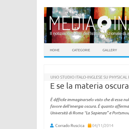
Il notiziario online dell’Istituto nazionale di 
Vai al contenuto
HOME
CATEGORIE
GALLERY
UNO STUDIO ITALO-INGLESE SU PHYSICAL
E se la materia oscur
È difficile immaginarselo visto che di essa n
favore dell'energia oscura. È quanto afferma
Università di Roma “La Sapienza” e Portsmout
Corrado Ruscica
04/11/2014