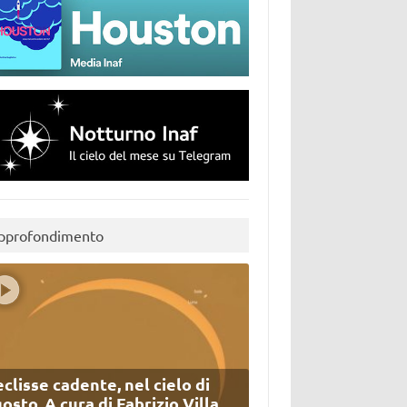
pprofondimento
eclisse cadente, nel cielo di
osto. A cura di Fabrizio Villa