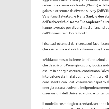
radiazione cosmica di fondo (Planck) e dall
galassie ottenuta da diverse survey (2dFGR
Valentina Salvatelli e Najla Said, le due s
dell’Università di Roma “La Sapienza” e I
hanno lavorato per diversi mesi all’analisi
dell’Università di Portsmouth.
I risultati ottenuti dai ricercatori favorisc
che esista una sorta di trasformazione tra m
«Abbiamo messo insieme le informazioni prov
che descrivono l’energia oscura, ipotizzand
oscura in energia oscura», continuano Salvate
interazione sia iniziata almeno 7 miliardi di
consistente con i dati osservativi rispetto
energia oscura evolvono indipendentemente l
osservazioni dell’Universo vicino e lontano»
Il modello cosmologico standard, secondo le