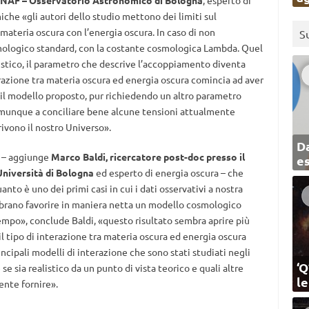
l’INAF – Osservatorio Astronomico di Bologna
, esperto di
che «gli autori dello studio mettono dei limiti sul
materia oscura con l’energia oscura. In caso di non
S
logico standard, con la costante cosmologica Lambda. Quel
atistico, il parametro che descrive l’accoppiamento diventa
erazione tra materia oscura ed energia oscura comincia ad aver
i, il modello proposto, pur richiedendo un altro parametro
omunque a conciliare bene alcune tensioni attualmente
ivono il nostro Universo».
Da
e – aggiunge
Marco Baldi, ricercatore post-doc presso il
e
Università di Bologna
ed esperto di energia oscura – che
to è uno dei primi casi in cui i dati osservativi a nostra
sembrano favorire in maniera netta un modello cosmologico
tempo», conclude Baldi, «questo risultato sembra aprire più
il tipo di interazione tra materia oscura ed energia oscura
ncipali modelli di interazione che sono stati studiati negli
‘Q
se sia realistico da un punto di vista teorico e quali altre
l
ente fornire».