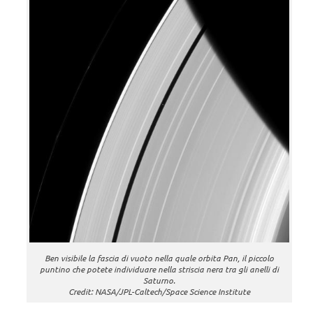
Ben visibile la fascia di vuoto nella quale orbita Pan, il piccolo
puntino che potete individuare nella striscia nera tra gli anelli di
Saturno.
Credit: NASA/JPL-Caltech/Space Science Institute