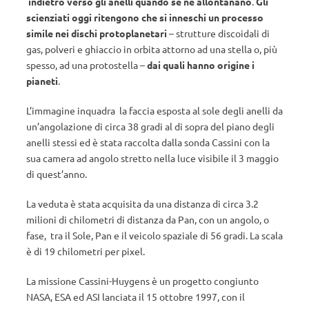
indietro verso gli anelli quando se ne allontanano
.
Gli
scienziati oggi ritengono che si inneschi un processo
simile nei dischi protoplanetari
– strutture discoidali di
gas, polveri e ghiaccio in orbita attorno ad una stella o, più
spesso, ad una protostella –
dai quali hanno origine i
pianeti
.
L’immagine inquadra la faccia esposta al sole degli anelli da
un’angolazione di circa 38 gradi al di sopra del piano degli
anelli stessi ed è stata raccolta dalla sonda Cassini con la
sua camera ad angolo stretto nella luce visibile il 3 maggio
di quest’anno.
La veduta è stata acquisita da una distanza di circa 3.2
milioni di chilometri di distanza da Pan, con un angolo, o
fase, tra il Sole, Pan e il veicolo spaziale di 56 gradi. La scala
è di 19 chilometri per pixel.
La missione Cassini-Huygens è un progetto congiunto
NASA, ESA ed ASI lanciata il 15 ottobre 1997, con il