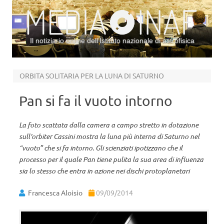
Il notiziario online dell’Istituto nazionale di astrofisica
Vai al contenuto
ORBITA SOLITARIA PER LA LUNA DI SATURNO
Pan si fa il vuoto intorno
La foto scattata dalla camera a campo stretto in dotazione
sull'orbiter Cassini mostra la luna più interna di Saturno nel
“vuoto” che si fa intorno. Gli scienziati ipotizzano che il
processo per il quale Pan tiene pulita la sua area di influenza
sia lo stesso che entra in azione nei dischi protoplanetari
Francesca Aloisio
09/09/2014