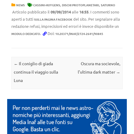
,
,
NEWS
CASSINI-HUYGENS
DISCHI PROTOPLANETARI
SATURNO
Articolo pubblicato il
09/09/2014
alle
16:55
. I commenti sono
aperti a tutti
del sito. Per segnalare alla
SULLA PAGINA FACEBOOK
redazione refusi, imprecisioni ed errori è invece disponibile un
.
Doi:
MODULO DEDICATO
10.20371/INAF/2724-2641/90845
Navigazione articolo
←
Il coniglio di giada
Oscura ma socievole,
continua il viaggio sulla
l’ultima dark matter
→
Luna