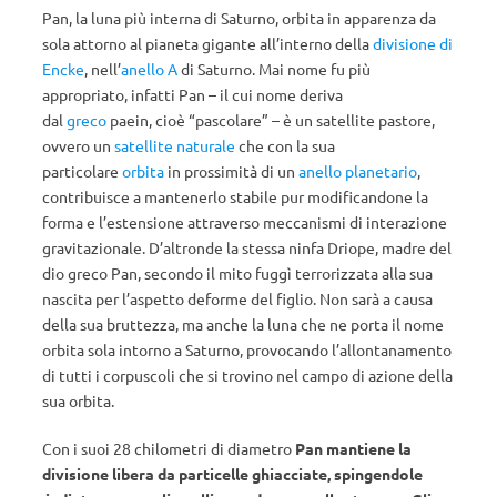
Pan, la luna più interna di Saturno, orbita in apparenza da
sola attorno al pianeta gigante all’interno della
divisione di
Encke
, nell’
anello A
di Saturno. Mai nome fu più
appropriato, infatti Pan – il cui nome deriva
dal
greco
paein, cioè “pascolare” – è un satellite pastore,
ovvero un
satellite naturale
che con la sua
particolare
orbita
in prossimità di un
anello planetario
,
contribuisce a mantenerlo stabile pur modificandone la
forma e l’estensione attraverso meccanismi di interazione
gravitazionale. D’altronde la stessa ninfa Driope, madre del
dio greco Pan, secondo il mito fuggì terrorizzata alla sua
nascita per l’aspetto deforme del figlio. Non sarà a causa
della sua bruttezza, ma anche la luna che ne porta il nome
orbita sola intorno a Saturno, provocando l’allontanamento
di tutti i corpuscoli che si trovino nel campo di azione della
sua orbita.
Con i suoi 28 chilometri di diametro
Pan mantiene la
divisione libera da particelle ghiacciate, spingendole