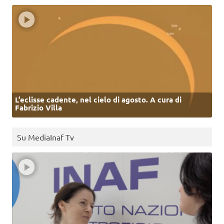
L’eclisse cadente, nel cielo di agosto. A cura di
Fabrizio Villa
Su MediaInaf Tv