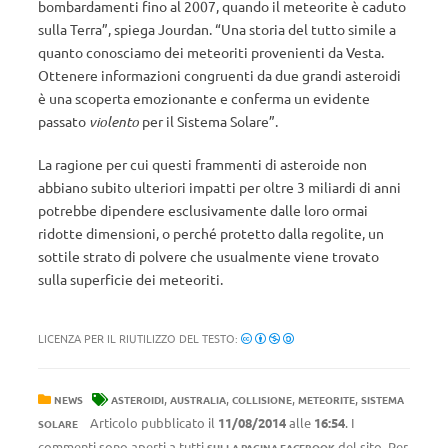
bombardamenti fino al 2007, quando il meteorite è caduto
sulla Terra”, spiega Jourdan. “Una storia del tutto simile a
quanto conosciamo dei meteoriti provenienti da Vesta.
Ottenere informazioni congruenti da due grandi asteroidi
è una scoperta emozionante e conferma un evidente
passato
violento
per il Sistema Solare”.
La ragione per cui questi frammenti di asteroide non
abbiano subito ulteriori impatti per oltre 3 miliardi di anni
potrebbe dipendere esclusivamente dalle loro ormai
ridotte dimensioni, o perché protetto dalla regolite, un
sottile strato di polvere che usualmente viene trovato
sulla superficie dei meteoriti.
LICENZA PER IL RIUTILIZZO DEL TESTO:
,
,
,
,
NEWS
ASTEROIDI
AUSTRALIA
COLLISIONE
METEORITE
SISTEMA
Articolo pubblicato il
11/08/2014
alle
16:54
. I
SOLARE
commenti sono aperti a tutti
del sito. Per
SULLA PAGINA FACEBOOK