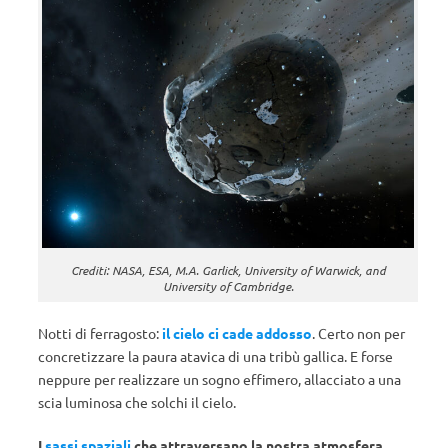
Crediti: NASA, ESA, M.A. Garlick, University of Warwick, and
University of Cambridge.
Notti di ferragosto:
il cielo ci cade addosso
. Certo non per
concretizzare la paura atavica di una tribù gallica. E forse
neppure per realizzare un sogno effimero, allacciato a una
scia luminosa che solchi il cielo.
I
sassi spaziali
che attraversano la nostra atmosfera