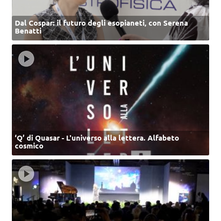
Dal Cospar: il futuro degli esopianeti, con Serena
Benatti
‘Q’ di Quasar - L'universo alla lettera. Alfabeto
cosmico