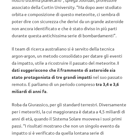
nostro sistema planetario”, spiega Jourdan, professore
associato della Curtin University. “Ma dopo aver studiato
orbita e composizione di questo meteorite, ci sembra di
poter dire con sicurezza che derivi da un grande asteroide
non ancora identificato e che è stato diviso in più parti
durante questa antichissima serie di bombardamenti”.
Il team di ricerca australiano si è servito della tecnica
argon-argon, un metodo consolidato per datare gli eventi
da impatto, utile a ricostruire il passato del meteorite.
I
dati suggeriscono che il frammento di asteroide sia
stato protagonista di tre grandi impatti
nel suo passato
remoto. E parliamo di un periodo compreso
tra 3,4 e 3,6
miliardi di anni fa
.
Roba da Giurassico, per gli standard terrestri. Diversamente
per i meteoriti, la cui maggioranza è datata a 4,5 miliardi di
anni di età, quando il Sistema Solare muoveva i suoi primi
passi. “I risultati mostrano che non un singolo evento da
impatto si è verificato da quella lontana serie di