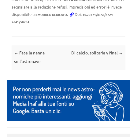
segnalare alla redazione refusi, imprecisioni ed errori è invece
disponibile un
.
Doi:
MODULO DEDICATO
10.20371/INAF/2724-
2641/50734
Navigazione articolo
←
Fate la nanna
Di calcio, solitaria y final
→
sull’astronave