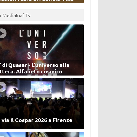
u MediaInaf Tv
’ di Quasar - L'universo alla
ettera. Alfabeto cosmico
 via il Cospar 2026 a Firenze