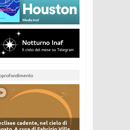
pprofondimento
eclisse cadente, nel cielo di
osto. A cura di Fabrizio Villa