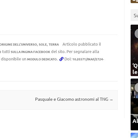
S
,
,
Articolo pubblicato il
ORIGINE DELL'UNIVERSO
SOLE
TERRA
a tutti
del sito. Per segnalare alla
SULLA PAGINA FACEBOOK
e disponibile un
.
Doi:
MODULO DEDICATO
10.20371/INAF/2724-
‘Q
l
Pasquale e Giacomo astronomi al TNG
→
Al