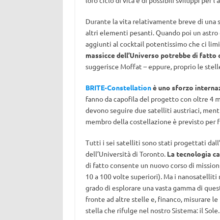
loro ciclo di vita e di possibili sviluppi per l’
Durante la vita relativamente breve di una 
altri elementi pesanti. Quando poi un astro
aggiunti al cocktail potentissimo che ci lim
massicce dell’Universo potrebbe di fatto c
suggerisce Moffat – eppure, proprio le stell
BRITE-Constellation
è uno sforzo interna
fanno da capofila del progetto con oltre 4 mil
devono seguire due satelliti austriaci, mentre
membro della costellazione è previsto per f
Tutti i sei satelliti sono stati progettati d
dell’Università di Toronto.
La tecnologia c
di fatto consente un nuovo corso di missioni 
10 a 100 volte superiori). Ma i nanosatelliti 
grado di esplorare una vasta gamma di questio
fronte ad altre stelle e, financo, misurare le
stella che rifulge nel nostro Sistema: il Sole.