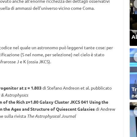
dovuto anche all’enorme ricchezza dei dettagli osservativi
a quella di ammassi dell’universo vicino come Coma.
Al
codice nel quale un astronomo può leggervi tante cose: per
ificazione (S nel nome, per selezione) nel cielo è stato
frarosse J e K (ossia JKCS).
ogenitor at z = 1.803
di Stefano Andreon et al. pubblicato
Tr
ne
& Astrophysics
 of the Rich z=1.80 Galaxy Cluster JKCS 041 Using the
n the Ages and Structure of Quiescent Galaxies
di Andrew
e sulla rivista
The Astrophysical Journal