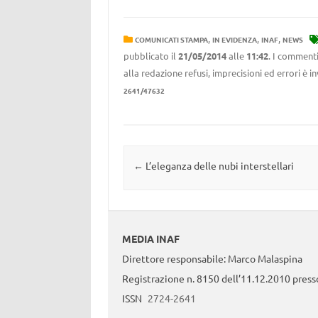
,
,
,
COMUNICATI STAMPA
IN EVIDENZA
INAF
NEWS
pubblicato il
21/05/2014
alle
11:42
. I commenti
alla redazione refusi, imprecisioni ed errori è 
2641/47632
Navigazione articolo
←
L’eleganza delle nubi interstellari
MEDIA INAF
Direttore responsabile: Marco Malaspina
Registrazione n. 8150 dell’11.12.2010 presso
ISSN
2724-2641