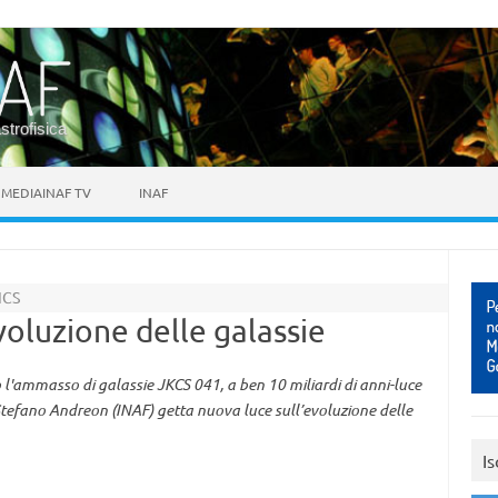
astrofisica
MEDIAINAF TV
INAF
ICS
voluzione delle galassie
o l'ammasso di galassie JKCS 041, a ben 10 miliardi di anni-luce
a Stefano Andreon (INAF) getta nuova luce sull’evoluzione delle
Is