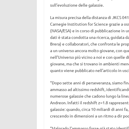
sull’evoluzione delle galassie.
La misura precisa della distanza di JKCS 0
Carnegie Institution for Science grazie a o
(NASA/ESA) e in corso di pubblicazione in un
dati è stata condotta una ricerca, guidata d
Brera) e collaboratori, che confronta le pr
a un universo ancora molto giovane, con que
nell’Universo più vicino a noi e con quelle d
giovane, ma che si trovano in ambienti meno
quanto viene pubblicato nell’articolo in usc
“Dopo sette anni di perseveranza, siamo fin
ammasso ad altissimo redshift, identificand
numerose galassie che cadono lungo la linea
Andreon. Infatti il redshift z=1.8 rappresen
galassie: quando, circa 10 miliardi di anni fa
crescendo in dimensioni a un ritmo a dir p
“Malgrado l’ammasso fosse già stato identif