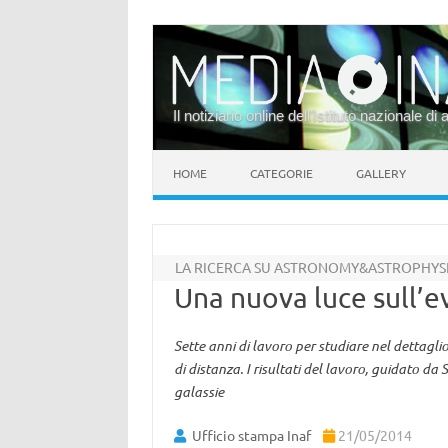
Il notiziario online dell’Istituto nazionale di 
Vai al contenuto
HOME
CATEGORIE
GALLERY
LA RICERCA SU ASTRONOMY&ASTROPHYS
Una nuova luce sull’e
Sette anni di lavoro per studiare nel dettagli
di distanza. I risultati del lavoro, guidato d
galassie
Ufficio stampa Inaf
21/05/2014