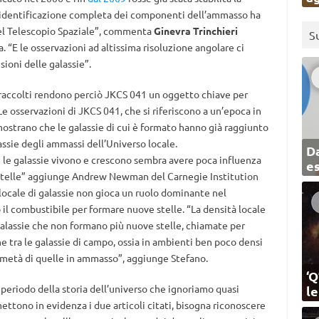
, l’identificazione completa dei componenti dell’ammasso ha
del Telescopio Spaziale”, commenta
Ginevra Trinchieri
S
 “E le osservazioni ad altissima risoluzione angolare ci
ioni delle galassie”.
i raccolti rendono perciò JKCS 041 un oggetto chiave per
Le osservazioni di JKCS 041, che si riferiscono a un’epoca in
 mostrano che le galassie di cui è formato hanno già raggiunto
assie degli ammassi dell’Universo locale.
Da
le galassie vivono e crescono sembra avere poca influenza
e
 stelle” aggiunge Andrew Newman del Carnegie Institution
 locale di galassie non gioca un ruolo dominante nel
il combustibile per formare nuove stelle. “La densità locale
 galassie che non formano più nuove stelle, chiamate per
he tra le galassie di campo, ossia in ambienti ben poco densi
 metà di quelle in ammasso”, aggiunge Stefano.
‘Q
n periodo della storia dell’universo che ignoriamo quasi
l
tono in evidenza i due articoli citati, bisogna riconoscere