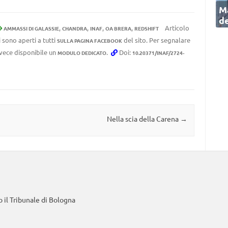
Ma
de
,
,
,
,
Articolo
AMMASSI DI GALASSIE
CHANDRA
INAF
OA BRERA
REDSHIFT
 sono aperti a tutti
del sito. Per segnalare
SULLA PAGINA FACEBOOK
invece disponibile un
.
Doi:
MODULO DEDICATO
10.20371/INAF/2724-
Nella scia della Carena
→
 il Tribunale di Bologna