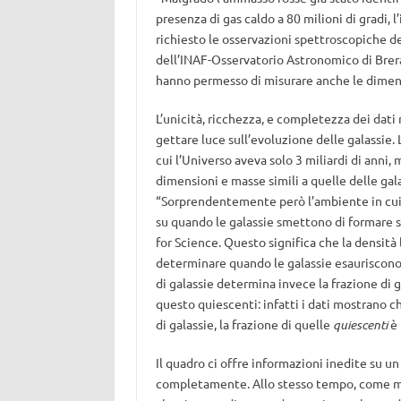
presenza di gas caldo a 80 milioni di gradi
richiesto le osservazioni spettroscopiche 
dell’INAF-Osservatorio Astronomico di Brera.
hanno permesso di misurare anche le dimens
L’unicità, ricchezza, e completezza dei dat
gettare luce sull’evoluzione delle galassie. 
cui l’Universo aveva solo 3 miliardi di anni,
dimensioni e masse simili a quelle delle gal
“Sorprendentemente però l’ambiente in cui 
su quando le galassie smettono di formare
for Science. Questo significa che la densità
determinare quando le galassie esauriscono 
di galassie determina invece la frazione di
questo quiescenti: infatti i dati mostrano c
di galassie, la frazione di quelle
quiescenti
è
Il quadro ci offre informazioni inedite su u
completamente. Allo stesso tempo, come met