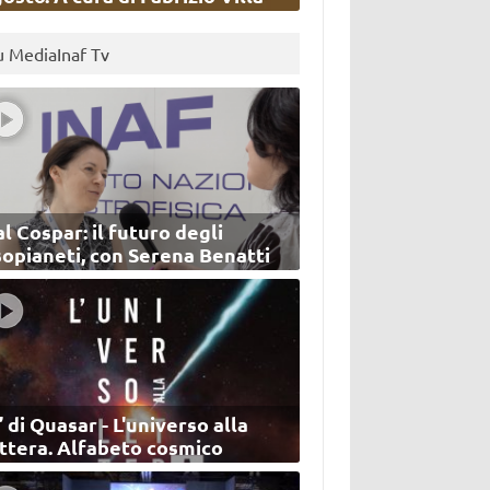
u MediaInaf Tv
l Cospar: il futuro degli
sopianeti, con Serena Benatti
’ di Quasar - L'universo alla
ettera. Alfabeto cosmico