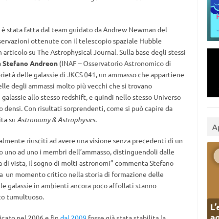
41 è stata fatta dal team guidato da Andrew Newman del
sservazioni ottenute con il telescopio spaziale Hubble
 articolo su The Astrophysical Journal. Sulla base degli stessi
a
Stefano Andreon
(INAF – Osservatorio Astronomico di
oprietà delle galassie di JKCS 041, un ammasso che appartiene
lle degli ammassi molto più vecchi che si trovano
i galassie allo stesso redshift, e quindi nello stesso Universo
 densi. Con risultati sorprendenti, come si può capire da
ita su
Astronomy & Astrophysics
.
A
almente riusciti ad avere una visione senza precedenti di un
o uno ad uno i membri dell’ammasso, distinguendoli dalle
 di vista, il sogno di molti astronomi” commenta Stefano
ta un momento critico nella storia di formazione delle
, le galassie in ambienti ancora poco affollati stanno
oco tumultuoso.
L’
ag
icato nel 2006 e fin
dal 2009
fosse già stata stabilita la