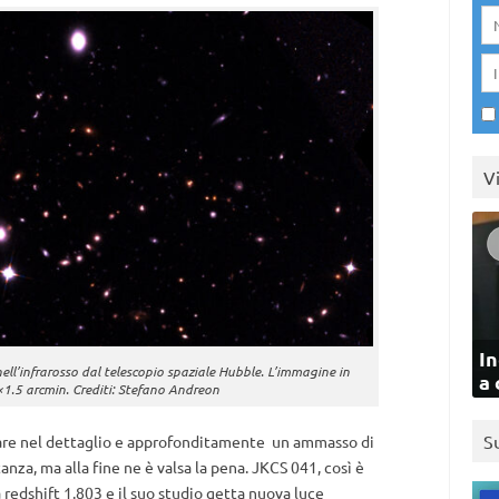
V
In
ell’infrarosso dal telescopio spaziale Hubble. L’immagine in
a 
5×1.5 arcmin. Crediti: Stefano Andreon
S
diare nel dettaglio e approfonditamente un ammasso di
tanza, ma alla fine ne è valsa la pena. JKCS 041, così è
 redshift 1.803 e il suo studio getta nuova luce