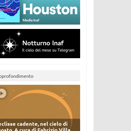
pprofondimento
eclisse cadente, nel cielo di
osto. A cura di Fabrizio Villa