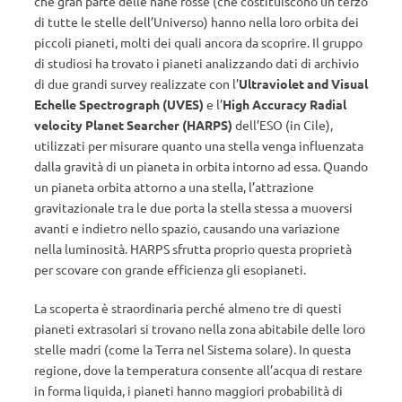
che gran parte delle nane rosse (che costituiscono un terzo
di tutte le stelle dell’Universo) hanno nella loro orbita dei
piccoli pianeti, molti dei quali ancora da scoprire. Il gruppo
di studiosi ha trovato i pianeti analizzando dati di archivio
di due grandi survey realizzate con l’
Ultraviolet and Visual
Echelle Spectrograph (UVES)
e l’
High Accuracy Radial
velocity Planet Searcher (HARPS)
dell’ESO (in Cile),
utilizzati per misurare quanto una stella venga influenzata
dalla gravità di un pianeta in orbita intorno ad essa. Quando
un pianeta orbita attorno a una stella, l’attrazione
gravitazionale tra le due porta la stella stessa a muoversi
avanti e indietro nello spazio, causando una variazione
nella luminosità. HARPS sfrutta proprio questa proprietà
per scovare con grande efficienza gli esopianeti.
La scoperta è straordinaria perché almeno tre di questi
pianeti extrasolari si trovano nella zona abitabile delle loro
stelle madri (come la Terra nel Sistema solare). In questa
regione, dove la temperatura consente all’acqua di restare
in forma liquida, i pianeti hanno maggiori probabilità di