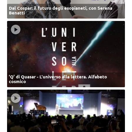
Dal Cospar: il futuro degli esopianeti, con Serena
Benatti
‘Q’ di Quasar - L'universo alla lettera. Alfabeto
cosmico