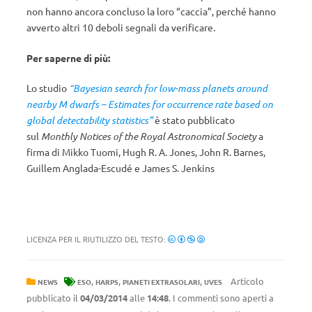
non hanno ancora concluso la loro “caccia”, perché hanno
avverto altri 10 deboli segnali da verificare.
Per saperne di più:
Lo studio
“Bayesian search for low-mass planets around
nearby M dwarfs – Estimates for occurrence rate based on
global detectability statistics”
è stato pubblicato
sul
Monthly Notices of the Royal Astronomical Society
a
firma di Mikko Tuomi, Hugh R. A. Jones, John R. Barnes,
Guillem Anglada-Escudé e James S. Jenkins
LICENZA PER IL RIUTILIZZO DEL TESTO:
,
,
,
Articolo
NEWS
ESO
HARPS
PIANETI EXTRASOLARI
UVES
pubblicato il
04/03/2014
alle
14:48
. I commenti sono aperti a