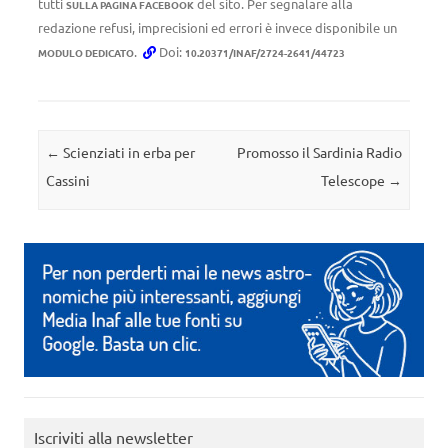
tutti
del sito. Per segnalare alla
SULLA PAGINA FACEBOOK
redazione refusi, imprecisioni ed errori è invece disponibile un
.
Doi:
MODULO DEDICATO
10.20371/INAF/2724-2641/44723
Navigazione articolo
←
Scienziati in erba per
Promosso il Sardinia Radio
Cassini
Telescope
→
Iscriviti alla newsletter