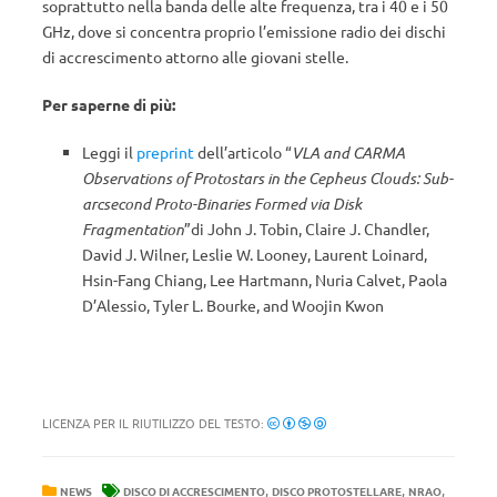
soprattutto nella banda delle alte frequenza, tra i 40 e i 50
GHz, dove si concentra proprio l’emissione radio dei dischi
di accrescimento attorno alle giovani stelle.
Per saperne di più:
Leggi il
preprint
dell’articolo “
VLA and CARMA
Observations of Protostars in the Cepheus Clouds: Sub-
arcsecond Proto-Binaries Formed via Disk
Fragmentation
”di John J. Tobin, Claire J. Chandler,
David J. Wilner, Leslie W. Looney, Laurent Loinard,
Hsin-Fang Chiang, Lee Hartmann, Nuria Calvet, Paola
D’Alessio, Tyler L. Bourke, and Woojin Kwon
LICENZA PER IL RIUTILIZZO DEL TESTO:
,
,
,
NEWS
DISCO DI ACCRESCIMENTO
DISCO PROTOSTELLARE
NRAO