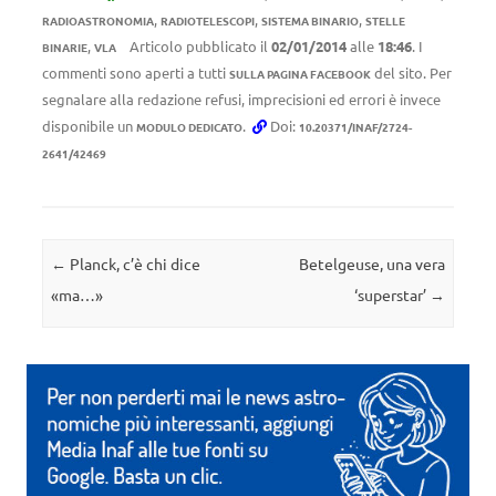
,
,
,
RADIOASTRONOMIA
RADIOTELESCOPI
SISTEMA BINARIO
STELLE
,
Articolo pubblicato il
02/01/2014
alle
18:46
. I
BINARIE
VLA
commenti sono aperti a tutti
del sito. Per
SULLA PAGINA FACEBOOK
segnalare alla redazione refusi, imprecisioni ed errori è invece
disponibile un
.
Doi:
MODULO DEDICATO
10.20371/INAF/2724-
2641/42469
Navigazione articolo
←
Planck, c’è chi dice
Betelgeuse, una vera
«ma…»
‘superstar’
→