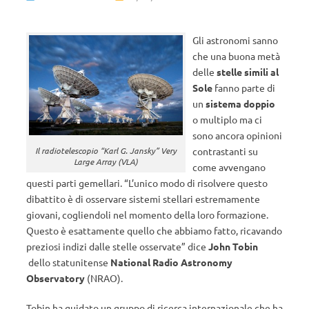
Gli astronomi sanno
che una buona metà
delle
stelle simili al
Sole
fanno parte di
un
sistema doppio
o multiplo ma ci
sono ancora opinioni
contrastanti su
Il radiotelescopio “Karl G. Jansky” Very
Large Array (VLA)
come avvengano
questi parti gemellari. “L’unico modo di risolvere questo
dibattito è di osservare sistemi stellari estremamente
giovani, cogliendoli nel momento della loro formazione.
Questo è esattamente quello che abbiamo fatto, ricavando
preziosi indizi dalle stelle osservate” dice
John Tobin
dello statunitense
National Radio Astronomy
Observatory
(NRAO).
Tobin ha guidato un gruppo di ricerca internazionale che ha