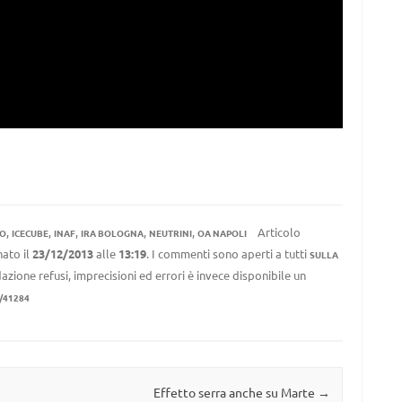
,
,
,
,
,
Articolo
IO
ICECUBE
INAF
IRA BOLOGNA
NEUTRINI
OA NAPOLI
ato il
23/12/2013
alle
13:19
. I commenti sono aperti a tutti
SULLA
azione refusi, imprecisioni ed errori è invece disponibile un
/41284
Effetto serra anche su Marte
→