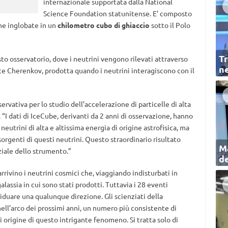
internazionale supportata dalla National
Science Foundation statunitense. E’ composto
ene inglobate in un
chilometro cubo di ghiaccio
sotto il Polo
Tr
to osservatorio, dove i neutrini vengono rilevati attraverso
ne
ce Cherenkov, prodotta quando i neutrini interagiscono con il
rvativa per lo studio dell’accelerazione di particelle di alta
 “I dati di IceCube, derivanti da 2 anni di osservazione, hanno
utrini di alta e altissima energia di origine astrofisica, ma
orgenti di questi neutrini. Questo straordinario risultato
Ma
iale dello strumento.”
de
arrivino i neutrini cosmici che, viaggiando indisturbati in
galassia in cui sono stati prodotti. Tuttavia i 28 eventi
viduare una qualunque direzione. Gli scienziati della
ell’arco dei prossimi anni, un numero più consistente di
di origine di questo intrigante fenomeno. Si tratta solo di