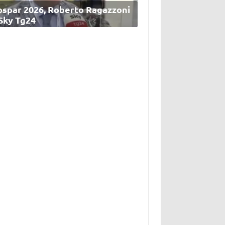
ospar 2026, Roberto Ragazzoni
 Sky Tg24