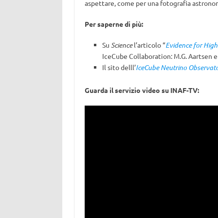
aspettare, come per una fotografia astrono
Per saperne di più:
Su
Science
l’articolo “
Evidence for High
IceCube Collaboration: M.G. Aartsen et
Il sito delll’
IceCube Neutrino Observat
Guarda il servizio video su INAF-TV: