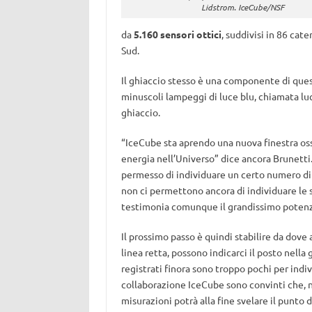
Lidstrom. IceCube/NSF
da
5.160 sensori ottici
, suddivisi in 86 cat
Sud.
Il ghiaccio stesso è una componente di ques
minuscoli lampeggi di luce blu, chiamata lu
ghiaccio.
“IceCube sta aprendo una nuova finestra osse
energia nell’Universo” dice ancora Brunetti.
permesso di individuare un certo numero di ne
non ci permettono ancora di individuare le s
testimonia comunque il grandissimo potenz
Il prossimo passo è quindi stabilire da dove 
linea retta, possono indicarci il posto nella 
registrati finora sono troppo pochi per indi
collaborazione IceCube sono convinti che, n
misurazioni potrà alla fine svelare il punto 