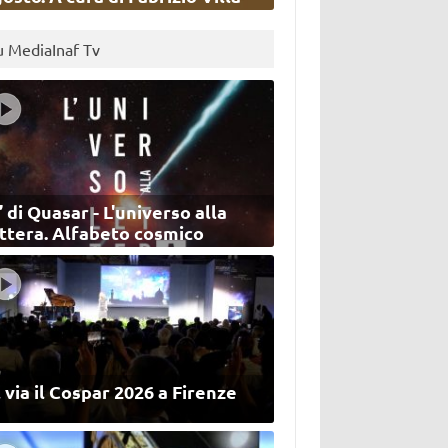
u MediaInaf Tv
’ di Quasar - L'universo alla
ettera. Alfabeto cosmico
 via il Cospar 2026 a Firenze