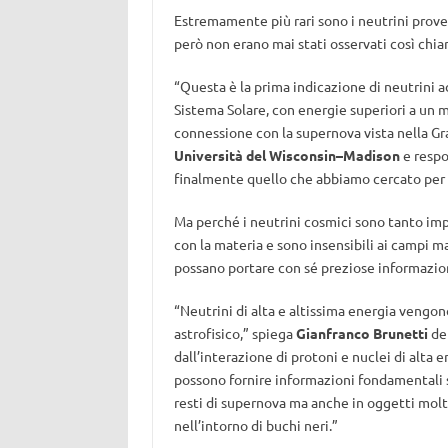
Estremamente più rari sono i neutrini proven
però non erano mai stati osservati così chi
“Questa è la prima indicazione di neutrini a
Sistema Solare, con energie superiori a un mi
connessione con la supernova vista nella G
Università del Wisconsin–Madison
e respo
finalmente quello che abbiamo cercato per ta
Ma perché i neutrini cosmici sono tanto imp
con la materia e sono insensibili ai campi m
possano portare con sé preziose informazion
“Neutrini di alta e altissima energia vengon
astrofisico,” spiega
Gianfranco Brunetti
del
dall’interazione di protoni e nuclei di alta e
possono fornire informazioni fondamentali su
resti di supernova ma anche in oggetti molt
nell’intorno di buchi neri.”