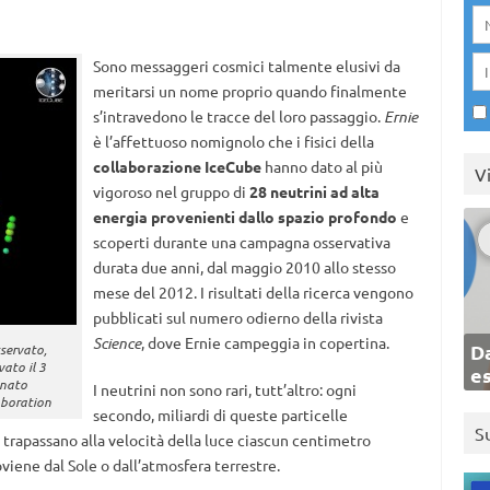
Sono messaggeri cosmici talmente elusivi da
meritarsi un nome proprio quando finalmente
s’intravedono le tracce del loro passaggio.
Ernie
è l’affettuoso nomignolo che i fisici della
collaborazione IceCube
hanno dato al più
V
vigoroso nel gruppo di
28 neutrini ad alta
energia provenienti dallo spazio profondo
e
scoperti durante una campagna osservativa
durata due anni, dal maggio 2010 allo stesso
mese del 2012. I risultati della ricerca vengono
pubblicati sul numero odierno della rivista
Science
, dove Ernie campeggia in copertina.
Da
sservato,
vato il 3
e
inato
I neutrini non sono rari, tutt’altro: ogni
aboration
secondo, miliardi di queste particelle
S
 trapassano alla velocità della luce ciascun centimetro
oviene dal Sole o dall’atmosfera terrestre.