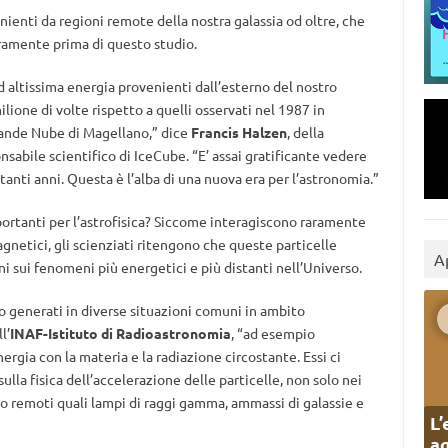
ienti da regioni remote della nostra galassia od oltre, che
aramente prima di questo studio.
d altissima energia provenienti dall’esterno del nostro
lione di volte rispetto a quelli osservati nel 1987 in
rande Nube di Magellano,” dice
Francis Halzen
, della
nsabile scientifico di IceCube. “E’ assai gratificante vedere
nti anni. Questa è l’alba di una nuova era per l’astronomia.”
ortanti per l’astrofisica? Siccome interagiscono raramente
agnetici, gli scienziati ritengono che queste particelle
A
i sui fenomeni più energetici e più distanti nell’Universo.
o generati in diverse situazioni comuni in ambito
l’
INAF-Istituto di Radioastronomia
, “ad esempio
nergia con la materia e la radiazione circostante. Essi ci
lla fisica dell’accelerazione delle particelle, non solo nei
o remoti quali lampi di raggi gamma, ammassi di galassie e
L’
ag