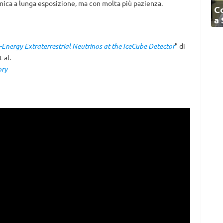
mica a lunga esposizione, ma con molta più pazienza.
C
a
-Energy Extraterrestrial Neutrinos at the IceCube Detector
” di
 al.
ory