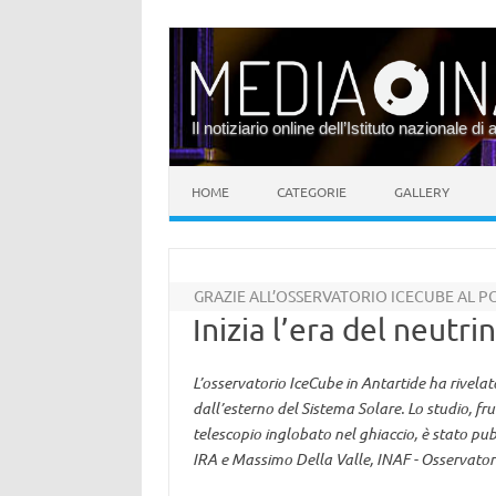
Il notiziario online dell’Istituto nazionale di 
Vai al contenuto
HOME
CATEGORIE
GALLERY
GRAZIE ALL’OSSERVATORIO ICECUBE AL P
Inizia l’era del neutr
L’osservatorio IceCube in Antartide ha rivelat
dall’esterno del Sistema Solare. Lo studio, fru
telescopio inglobato nel ghiaccio, è stato pu
IRA e Massimo Della Valle, INAF - Osservato