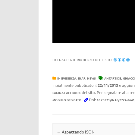
LICENZA PER IL RIUTILIZZO DEL TESTO:
,
,
,
IN EVIDENZA
INAF
NEWS
ANTARTIDE
GHIACC
inizialmente pubblicato il
22/11/2013
e aggiorn
del sito. Per segnalare alla red
PAGINA FACEBOOK
.
Doi:
MODULO DEDICATO
10.20371/INAF/2724-2641
Navigazione articolo
←
Aspettando ISON