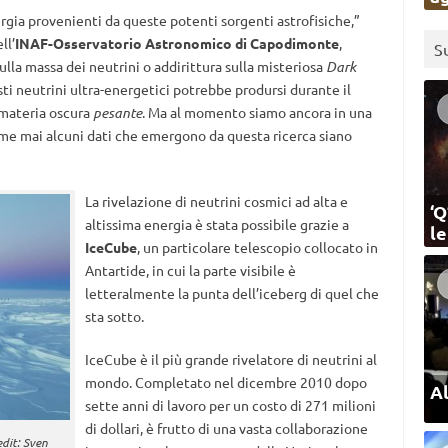
ergia provenienti da queste potenti sorgenti astrofisiche,”
ll’
INAF-Osservatorio Astronomico di Capodimonte
,
S
lla massa dei neutrini o addirittura sulla misteriosa
Dark
sti neutrini ultra-energetici potrebbe prodursi durante il
 materia oscura
pesante
. Ma al momento siamo ancora in una
e mai alcuni dati che emergono da questa ricerca siano
La rivelazione di neutrini cosmici ad alta e
‘Q
altissima energia è stata possibile grazie a
l
IceCube
, un particolare telescopio collocato in
Antartide, in cui la parte visibile è
letteralmente la punta dell’iceberg di quel che
sta sotto.
IceCube è il più grande rivelatore di neutrini al
mondo. Completato nel dicembre 2010 dopo
Al
sette anni di lavoro per un costo di 271 milioni
di dollari, è frutto di una vasta collaborazione
edit: Sven