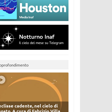
pprofondimento
eclisse cadente, nel cielo di
osto. A cura di Fabrizio Villa