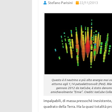
Stefano Parisini
22/11/2013
Questo è il neutrino a più alta energia mai o
attorno agli 1,14 petaelettronvolt (PeV). Rile
gennaio 2012 da IceCube, è stato denom
amichevolmente “Ernie”. Crediti: IceCube Coll
impalpabili, di massa pressoché inesistente,
quadrato della Terra. Ma la quasi totalità pr