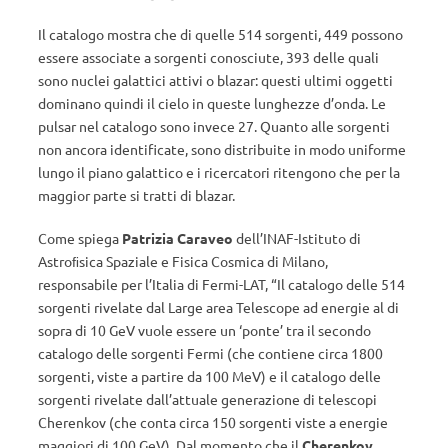
Il catalogo mostra che di quelle 514 sorgenti, 449 possono
essere associate a sorgenti conosciute, 393 delle quali
sono nuclei galattici attivi o blazar: questi ultimi oggetti
dominano quindi il cielo in queste lunghezze d’onda. Le
pulsar nel catalogo sono invece 27. Quanto alle sorgenti
non ancora identificate, sono distribuite in modo uniforme
lungo il piano galattico e i ricercatori ritengono che per la
maggior parte si tratti di blazar.
Come spiega
Patrizia Caraveo
dell’INAF-Istituto di
Astroﬁsica Spaziale e Fisica Cosmica di Milano,
responsabile per l’Italia di Fermi-LAT, “Il catalogo delle 514
sorgenti rivelate dal Large area Telescope ad energie al di
sopra di 10 GeV vuole essere un ‘ponte’ tra il secondo
catalogo delle sorgenti Fermi (che contiene circa 1800
sorgenti, viste a partire da 100 MeV) e il catalogo delle
sorgenti rivelate dall’attuale generazione di telescopi
Cherenkov (che conta circa 150 sorgenti viste a energie
maggiori di 100 GeV). Dal momento che il
Cherenkov