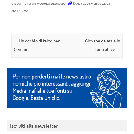
disponibile un
.
Doi:
MODULO DEDICATO
10.20371/INAF/2724-
2641/36754
Navigazione articolo
←
Un occhio di falco per
Giovane galassia in
Gemini
controluce
→
Iscriviti alla newsletter