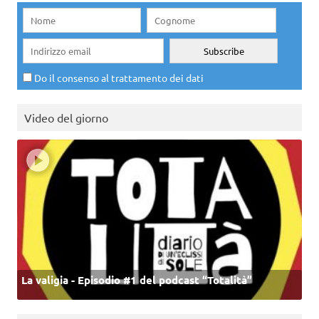
Do il consenso al trattamento dei dati
Video del giorno
La valigia - Episodio #1 del podcast “Totalità”