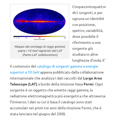
Cinquecentoquattor
dici sorgenti, e per
ognuna un identikit
con posizione,
spettro, variabilità,
dove possibile il
riferimento a una
Mappa dei conteggi di raggi gamma
sorgente già
sopra i 10 GeV registrati dal LAT
studiata in altre
(Fermi-LAT collaboration)
lunghezze d’onda. E’
il contenuto del
catalogo di sorgenti gamma a energie
superiori a 10 GeV
appena pubblicato dalla collaborazione
internazionale che analizza i dati raccolti dal
Large Area
Telescope (LAT)
a bordo della missione Nasa
Fermi
. Ogni
sorgente è un oggetto che emette raggi gamma, la
radiazione elettromagnetica più energetica che attraversa
l’Universo. I dati su cui si basa il catalogo sono stati
accumulati nei primi tre anni della missione Fermi, che è
stata lanciata nel giugno del 2008.