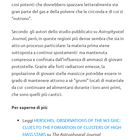
così potenti che dovrebbero spazzare letteralmente via
gran parte del gas e della polvere che le circonda e di cui si
“nutrono”.
Secondo gli autori dello studio pubblicato su
Astrophysical
Journal
, però, in queste regioni più dense sembra che sia in
atto un processo particolare: la materia prima viene
sottoposta a continui spostamenti ma mantenuta
compressa e confinata dall’influenza di ammassi di giovani
protostelle. Grazie alle forti radiazioni emesse, la
popolazione di giovani stelle massicce potrebbe essere in
grado di mantenere attorno a sé “grumi” locali di materiale
da cui continuare ad alimentarsi durante i loro anni primi,
che sono quelli più caotici.
Per saperne di più
:
Leggi
HERSCHEL OBSERVATIONS OF THE W3 GMC:
CLUES TO THE FORMATION OF CLUSTERS OF HIGH-
MASS STARS
su
The Astrophysical Journal