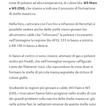
zone di polvere ad alta temperatura, di colore blu,
W3 Main
e W3 (OH)
, che stanno a indicare il processo di formazione
di stelle massicce.
Nella foto, catturata con l’occhio a infrarossi di Herschel, è
possibile vedere anche delle stelle meno giovani ma
altrettanto calde che “infuocano” la polvere circostante:
nell’immagine la regione blu AFGL 333 in basso a sinistra
e KR 140 in basso a destra.
In basso al centro ci sono, invece, ammassi di gas e polvere
molto più freddi, che nell’immagine vengono raffigurati
come dei filamenti rossi, che nascondono le zone dove si
formano le stelle di piccola massa,segnalate da strisce di
colore gialle.
Studiando le regioni più giovani e calde, W3 Main e W3
(OH), i ricercatori hanno fatto progressi nello studio di uno
dei grandi problemi sulla nascita delle stelle massicce: già
nelle prime fasi, le radiazioni emesse da queste stelle sono