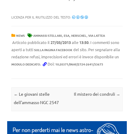
LICENZA PER IL RIUTILIZZO DEL TESTO:
,
,
,
NEWS
AMMASSI STELLARI
ESA
HERSCHEL
VIA LATTEA
Articolo pubblicato il
27/03/2013
alle
13:50
. I commenti sono
aperti a tutti
del sito. Per segnalare alla
SULLA PAGINA FACEBOOK
redazione refusi, imprecisioni ed errori è invece disponibile un
.
Doi:
MODULO DEDICATO
10.20371/INAF/2724-2641/33675
Navigazione articolo
←
Le giovani stelle
Il mistero dei condruli
→
dell’ammasso NGC 2547