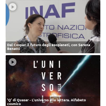
Dal Cospar: il futuro degli esopianeti, con Serena
Benatti
‘Q’ di Quasar - L'universo alla lettera. Alfabeto
cosmico