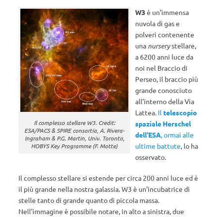
W3
è un’immensa
nuvola di gas e
polveri contenente
una
nursery
stellare,
a 6200 anni luce da
noi nel Braccio di
Perseo, il braccio più
grande conosciuto
all’interno della Via
Lattea.
Il
telescopio
Il complesso stellare W3. Credit:
spaziale Herschel
ESA/PACS & SPIRE consortia, A. Rivera-
dell’ESA
, ormai alle
Ingraham & P.G. Martin, Univ. Toronto,
ultime battute
, lo ha
HOBYS Key Programme (F. Motte)
osservato.
Il complesso stellare si estende per circa 200 anni luce ed è
il più grande nella nostra galassia. W3 è un’incubatrice di
stelle tanto di grande quanto di piccola massa.
Nell’immagine è possibile notare, in alto a sinistra, due