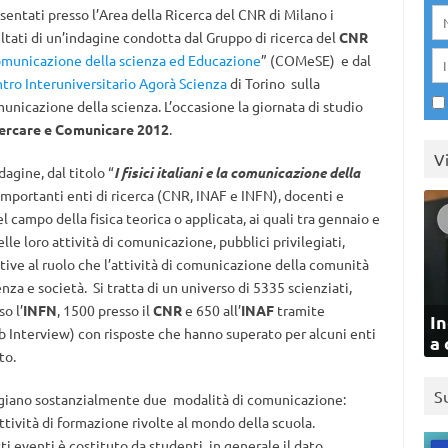
sentati presso l’Area della Ricerca del CNR di Milano i
ultati di un’indagine condotta dal Gruppo di ricerca del
CNR
municazione della scienza ed Educazione
” (COMeSE) e dal
tro Interuniversitario Agorà Scienza
di Torino sulla
unicazione della scienza. L’occasione la giornata di studio
ercare e Comunicare 2012
.
V
ndagine, dal titolo “
I fisici italiani e la comunicazione della
i importanti enti di ricerca (CNR, INAF e INFN), docenti e
l campo della fisica teorica o applicata, ai quali tra gennaio e
lle loro attività di comunicazione, pubblici privilegiati,
ive al ruolo che l’attività di comunicazione della comunità
nza e società. Si tratta di un universo di 5335 scienziati,
o l’
INFN
, 1500 presso il
CNR
e 650 all’
INAF
tramite
In
nterview) con risposte che hanno superato per alcuni enti
a 
to.
S
vilegiano sostanzialmente due modalità di comunicazione:
ttività di formazione rivolte al mondo della scuola.
i eventi è costituto da studenti, in generale il dato