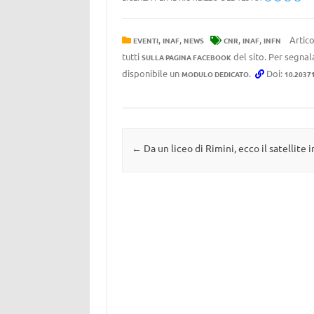
,
,
,
,
Artico
EVENTI
INAF
NEWS
CNR
INAF
INFN
tutti
del sito. Per segnala
SULLA PAGINA FACEBOOK
disponibile un
.
Doi:
MODULO DEDICATO
10.2037
Navigazione articolo
←
Da un liceo di Rimini, ecco il satellite i