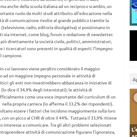
 ma anche della scuola italiana ad un reciproco scambio, un
portante ruolo da molti studi attribuito all’educazione nella
vità di comunicazione rivolte al grande pubblico tramite la
televisione, radio, editoria divulgativa) si posizionano in
ti via internet, come blog, forum o redazione di newsletter.
più direttamente la società civile, politici, amministratori,
e i ricercatori sono presenti in qualità di esperti: l’impegno
del campione.
 in cui lavorano viene peraltro considerato il maggior
tto ad un maggiore impegno personale in attività di
A
tici: gli enti non investirebbero abbastanza in iniziative di
 dice il 34,9% degli intervistati); le attività di
ficialmente come una voce importante del curriculum di un
i nella propria carriera (lo afferma il 33,2% dei rispondenti).
risultano essere i fattori che incidono maggiormente sulla loro
 con un picco al CNR di oltre il 44%. Tuttavia il 33,9% ritiene
o interesse a comunicare. Tra gli altri problemi selezionati
L’
 intraprendere attività di comunicazione figurano l’ignoranza,
ag