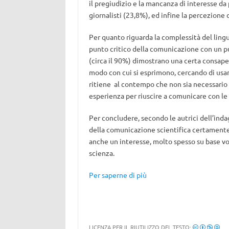
il pregiudizio e la mancanza di interesse da 
giornalisti (23,8%), ed infine la percezione d
Per quanto riguarda la complessità del lingu
punto critico della comunicazione con un pubb
(circa il 90%) dimostrano una certa consape
modo con cui si esprimono, cercando di usa
ritiene al contempo che non sia necessario 
esperienza per riuscire a comunicare con le 
Per concludere, secondo le autrici dell’indag
della comunicazione scientifica certamente
anche un interesse, molto spesso su base vol
scienza.
Per saperne di più
LICENZA PER IL RIUTILIZZO DEL TESTO: