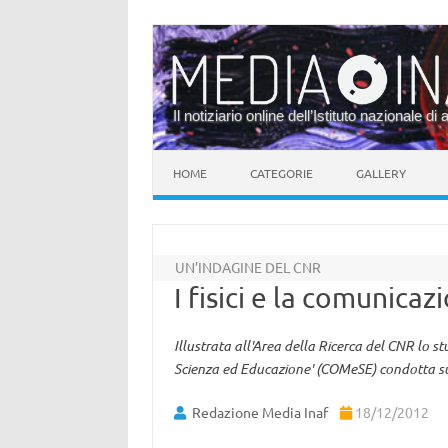
Il notiziario online dell’Istituto nazionale di 
Vai al contenuto
HOME
CATEGORIE
GALLERY
UN’INDAGINE DEL CNR
I fisici e la comunicaz
Illustrata all'Area della Ricerca del CNR lo 
Scienza ed Educazione' (COMeSE) condotta su o
Redazione Media Inaf
18/12/2012