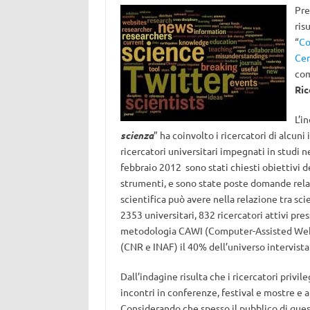
Pre
ris
“
Co
Cen
com
Ric
L’i
scienza
” ha coinvolto i ricercatori di alcun
ricercatori universitari impegnati in studi ne
febbraio 2012 sono stati chiesti obiettivi de
strumenti, e sono state poste domande relat
scientifica può avere nella relazione tra scie
2353 universitari, 832 ricercatori attivi press
metodologia CAWI (Computer-Assisted Web I
(CNR e INAF) il 40% dell’universo intervista
Dall’indagine risulta che i ricercatori pri
incontri in conferenze, festival e mostre e a
Considerando che spesso il pubblico di quest