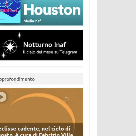
pprofondimento
eclisse cadente, nel cielo di
osto. A cura di Fabrizio Villa