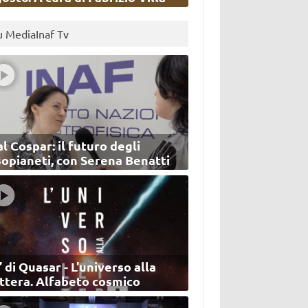
u MediaInaf Tv
l Cospar: il futuro degli
sopianeti, con Serena Benatti
’ di Quasar - L'universo alla
ettera. Alfabeto cosmico