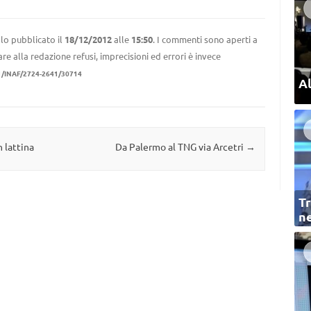
lo pubblicato il
18/12/2012
alle
15:50
. I commenti sono aperti a
re alla redazione refusi, imprecisioni ed errori è invece
1/INAF/2724-2641/30714
Al
n lattina
Da Palermo al TNG via Arcetri
→
Tr
ne