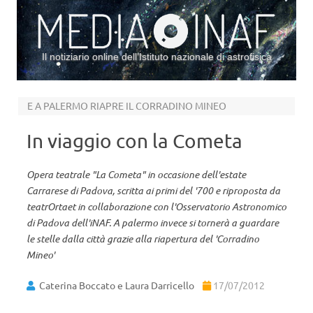
Il notiziario online dell’Istituto nazionale di astrofisica
Vai al contenuto
E A PALERMO RIAPRE IL CORRADINO MINEO
In viaggio con la Cometa
Opera teatrale "La Cometa" in occasione dell'estate
Carrarese di Padova, scritta ai primi del '700 e riproposta da
teatrOrtaet in collaborazione con l'Osservatorio Astronomico
di Padova dell'iNAF. A palermo invece si tornerà a guardare
le stelle dalla città grazie alla riapertura del 'Corradino
Mineo'
Caterina Boccato e Laura Darricello
17/07/2012