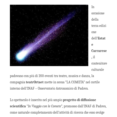
In
occasione
della
terza edizi
one
dell’
Estat
e
Carrarese
,
il
contenitore
culturale
padovano con più di 200 eventi tra teatro, musica e danza,
la
compagnia
teatrOrtaet
mette in scena “LA COMETA” nel cortile
interno dell’INAF – Osservatorio Astronomico di Padova.
Lo spettacolo è inserito nel più ampio
progetto di diffusione
scientifica
“
In Viaggio con le Comete
”, promosso dall’INAF di Padova,
come naturale completamento dell’attività di ricerca che esso svolge