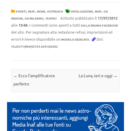
,
,
,
,
,
EVENTI
INAF
NEWS
OUTREACH
DIVULGAZIONE
INAF
OA
,
,
Articolo pubblicato il
17/07/2012
PADOVA
OA PALERMO
TEATRO
alle
13:46
. I commenti sono aperti a tutti
SULLA PAGINA FACEBOOK
del sito. Per segnalare alla redazione refusi, imprecisioni ed
errori è invece disponibile un
.
Doi:
MODULO DEDICATO
10.20371/INAF/2724-2641/26002
Navigazione articolo
←
Ecco l’amplificatore
La Luna, ieri e oggi
→
perfetto