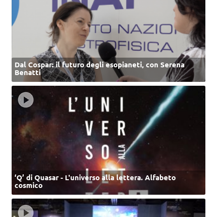
Dal Cospar: il futuro degli esopianeti, con Serena
Benatti
‘Q’ di Quasar - L'universo alla lettera. Alfabeto
cosmico