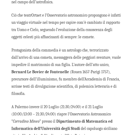
nel campo dell’astrofisica.
Ciò che teatrOrtaet e l’Osservatorio astronomico propongono è infatti
un viaggio virtuale nel tempo per capire com’è cambiato il rapporto
tra Uomo e Cielo, seguendo l’evoluzione della conoscenza degli
oggetti celesti più affascinanti di sempre: le comete.
Protagonista della commedia è un astrologo che, terrorizzato
dall’arrivo di una cometa, messaggera delle peggiori sventure, vuole
impedire il matrimonio di sua figlia. L’autore dell’atto unico,
Bernard Le Bovier de Fontenelle
(Rouen 1657-Parigi 1757),
precursore dell’illuminismo, fu membro dell’Accademia di Francia,
scrisse testi di divulgazione scientifica, di polemica letteraria e di
filosofia.
A Palermo invece il 20 Luglio (21:30/24:00) e il 21 Luglio
(10:00/13:00 – 21:30/24:00) riapre l’Osservatorio Astronomico
“
Corradino Mineo
” presso il
Dipartimento di Matematica ed
Informatica dell’Università
degli Studi
del capoluogo siciliano