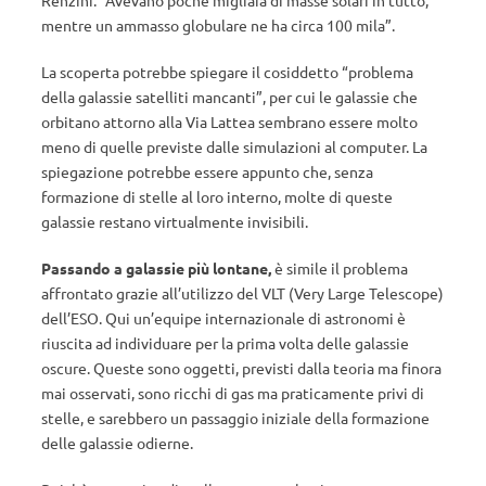
Renzini. “Avevano poche migliaia di masse solari in tutto,
mentre un ammasso globulare ne ha circa 100 mila”.
La scoperta potrebbe spiegare il cosiddetto “problema
della galassie satelliti mancanti”, per cui le galassie che
orbitano attorno alla Via Lattea sembrano essere molto
meno di quelle previste dalle simulazioni al computer. La
spiegazione potrebbe essere appunto che, senza
formazione di stelle al loro interno, molte di queste
galassie restano virtualmente invisibili.
Passando a galassie più lontane,
è simile il problema
affrontato grazie all’utilizzo del VLT (Very Large Telescope)
dell’ESO. Qui un’equipe internazionale di astronomi è
riuscita ad individuare per la prima volta delle galassie
oscure. Queste sono oggetti, previsti dalla teoria ma finora
mai osservati, sono ricchi di gas ma praticamente privi di
stelle, e sarebbero un passaggio iniziale della formazione
delle galassie odierne.