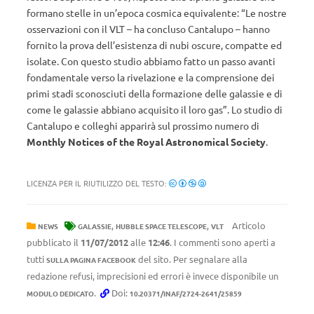
formano stelle in un’epoca cosmica equivalente: “Le nostre
osservazioni con il VLT – ha concluso Cantalupo – hanno
fornito la prova dell’esistenza di nubi oscure, compatte ed
isolate. Con questo studio abbiamo fatto un passo avanti
fondamentale verso la rivelazione e la comprensione dei
primi stadi sconosciuti della formazione delle galassie e di
come le galassie abbiano acquisito il loro gas”. Lo studio di
Cantalupo e colleghi apparirà sul prossimo numero di
Monthly Notices of the Royal Astronomical Society
.
LICENZA PER IL RIUTILIZZO DEL TESTO:
,
,
Articolo
NEWS
GALASSIE
HUBBLE SPACE TELESCOPE
VLT
pubblicato il
11/07/2012
alle
12:46
. I commenti sono aperti a
tutti
del sito. Per segnalare alla
SULLA PAGINA FACEBOOK
redazione refusi, imprecisioni ed errori è invece disponibile un
.
Doi:
MODULO DEDICATO
10.20371/INAF/2724-2641/25859