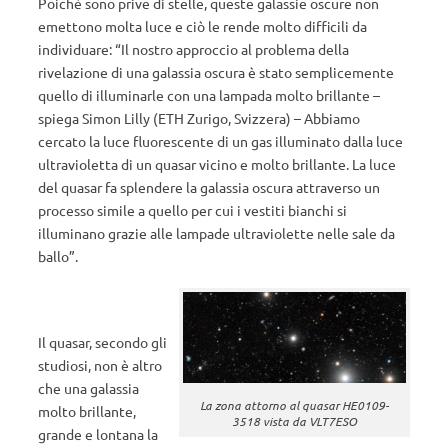
Poichè sono prive di stelle, queste galassie oscure non
emettono molta luce e ciò le rende molto difficili da
individuare: “Il nostro approccio al problema della
rivelazione di una galassia oscura è stato semplicemente
quello di illuminarle con una lampada molto brillante –
spiega Simon Lilly (ETH Zurigo, Svizzera) – Abbiamo
cercato la luce fluorescente di un gas illuminato dalla luce
ultravioletta di un quasar vicino e molto brillante. La luce
del quasar fa splendere la galassia oscura attraverso un
processo simile a quello per cui i vestiti bianchi si
illuminano grazie alle lampade ultraviolette nelle sale da
ballo”.
Il quasar, secondo gli
studiosi, non è altro
che una galassia
La zona attorno al quasar HE0109-
molto brillante,
3518 vista da VLT7ESO
grande e lontana la