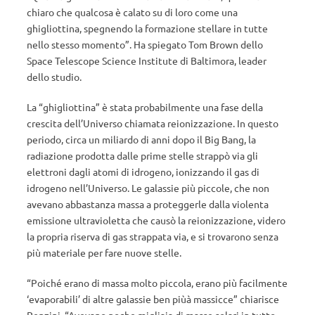
chiaro che qualcosa è calato su di loro come una
ghigliottina, spegnendo la formazione stellare in tutte
nello stesso momento”. Ha spiegato Tom Brown dello
Space Telescope Science Institute di Baltimora, leader
dello studio.
La “ghigliottina” è stata probabilmente una fase della
crescita dell’Universo chiamata reionizzazione. In questo
periodo, circa un miliardo di anni dopo il Big Bang, la
radiazione prodotta dalle prime stelle strappò via gli
elettroni dagli atomi di idrogeno, ionizzando il gas di
idrogeno nell’Universo. Le galassie più piccole, che non
avevano abbastanza massa a proteggerle dalla violenta
emissione ultravioletta che causò la reionizzazione, videro
la propria riserva di gas strappata via, e si trovarono senza
più materiale per fare nuove stelle.
“Poiché erano di massa molto piccola, erano più facilmente
‘evaporabili’ di altre galassie ben piùà massicce” chiarisce