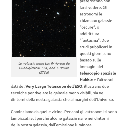
preferiscono non
farsi vedere. Gli
astronomi le
chiamano galassie
“oscure”, o
addirittura
“fantasma”. Due
studi pubblicati in
questi giorni, uno
basato sulle
La galassia nana Leo IV ripresa da
immagini del
Hubble/NASA, ESA, and T. Brown
(STScI)
telescopio spaziale
Hubble
e l’altro sui
dati del
Very Large Telescope dell’ESO
, illustrano due
tecniche per rivelare le galassie meno visibili, sia nei
dintorni della nostra galassia che ai margini dell’Universo.
Cominciamo da quelle vicine. Per anni gli astronomi si sono
lambiccati sul perché alcune galassie nane nei dintorni
della nostra galassia, dall’emissione luminosa