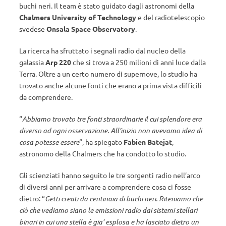
buchi neri. Il team è stato guidato dagli astronomi della
Chalmers University of Technology
e del radiotelescopio
svedese
Onsala Space Observatory
.
La ricerca ha sfruttato i segnali radio dal nucleo della
galassia
Arp 220
che si trova a 250 milioni di anni luce dalla
Terra. Oltre a un certo numero di supernove, lo studio ha
trovato anche alcune fonti che erano a prima vista difficili
da comprendere.
“
Abbiamo trovato tre fonti straordinarie il cui splendore era
diverso ad ogni osservazione. All’inizio non avevamo idea di
cosa potesse essere
“, ha spiegato
Fabien Batejat
,
astronomo della Chalmers che ha condotto lo studio.
Gli scienziati hanno seguito le tre sorgenti radio nell’arco
di diversi anni per arrivare a comprendere cosa ci fosse
dietro: “
Getti creati da centinaia di buchi neri. Riteniamo che
ciò che vediamo siano le emissioni radio dai sistemi stellari
binari in cui una stella è gia’ esplosa e ha lasciato dietro un