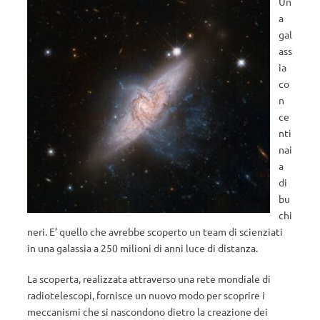
Un
a
gal
ass
ia
co
n
ce
nti
nai
a
di
bu
chi
neri. E’ quello che avrebbe scoperto un team di scienziati
in una galassia a 250 milioni di anni luce di distanza.
La scoperta, realizzata attraverso una rete mondiale di
radiotelescopi, fornisce un nuovo modo per scoprire i
meccanismi che si nascondono dietro la creazione dei