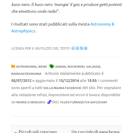
buco nero. Il buco nero ‘mangia’ il gas e produce getti potenti
che emettono onde radio
“.
I risultati sono stati pubblicati sulla rivista
Astronomy &
Astrophysics
.
LICENZA PER IL RIUTILIZZO DEL TESTO:
,
,
,
,
ASTRONOMIA
NEWS
AANDA
BUCHI NERI
GALASSIE
Articolo inizialmente pubblicato il
RADIOASTRONOMIA
05/07/2012
e aggiornato il
15/12/2014
alle
15:50
. I commenti
sono aperti a tutti
del sito. Per segnalare
SULLA PAGINA FACEBOOK
alla redazione refusi, imprecisioni ed errori è invece disponibile
un
.
Doi:
MODULO DEDICATO
10.20371/INAF/2724-2641/25681
Navigazione articolo
←
Piccoli soli crescono
Un cucciolo di nana bruna