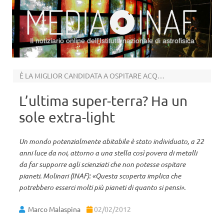
Il notiziario online dell’Istituto nazionale di astrofisica
Vai al contenuto
È LA MIGLIOR CANDIDATA A OSPITARE ACQUA LIQUIDA
L’ultima super-terra? Ha un
sole extra-light
Un mondo potenzialmente abitabile è stato individuato, a 22
anni luce da noi, attorno a una stella così povera di metalli
da far supporre agli scienziati che non potesse ospitare
pianeti. Molinari (INAF): «Questa scoperta implica che
potrebbero esserci molti più pianeti di quanto si pensi».
Marco Malaspina
02/02/2012