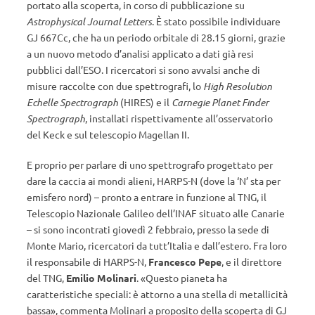
portato alla scoperta, in corso di pubblicazione su
Astrophysical Journal Letters
. È stato possibile individuare
GJ 667Cc, che ha un periodo orbitale di 28.15 giorni, grazie
a un nuovo metodo d’analisi applicato a dati già resi
pubblici dall’ESO. I ricercatori si sono avvalsi anche di
misure raccolte con due spettrografi, lo
High Resolution
Echelle Spectrograph
(HIRES) e il
Carnegie Planet Finder
Spectrograph
, installati rispettivamente all’osservatorio
del Keck e sul telescopio Magellan II.
E proprio per parlare di uno spettrografo progettato per
dare la caccia ai mondi alieni, HARPS-N (dove la ‘N’ sta per
emisfero nord) – pronto a entrare in funzione al TNG, il
Telescopio Nazionale Galileo dell’INAF situato alle Canarie
– si sono incontrati giovedì 2 febbraio, presso la sede di
Monte Mario, ricercatori da tutt’Italia e dall’estero. Fra loro
il responsabile di HARPS-N,
Francesco Pepe
, e il direttore
del TNG,
Emilio Molinari
. «Questo pianeta ha
caratteristiche speciali: è attorno a una stella di metallicità
bassa», commenta Molinari a proposito della scoperta di GJ