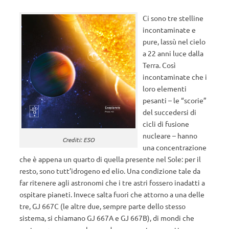
Ci sono tre stelline
incontaminate e
pure, lassù nel cielo
a 22 anni luce dalla
Terra. Così
incontaminate che i
loro elementi
pesanti – le “scorie”
del succedersi di
cicli di fusione
nucleare – hanno
Crediti: ESO
una concentrazione
che è appena un quarto di quella presente nel Sole: per il
resto, sono tutt’idrogeno ed elio. Una condizione tale da
far ritenere agli astronomi che i tre astri fossero inadatti a
ospitare pianeti. Invece salta fuori che attorno a una delle
tre, GJ 667C (le altre due, sempre parte dello stesso
sistema, si chiamano GJ 667A e GJ 667B), di mondi che