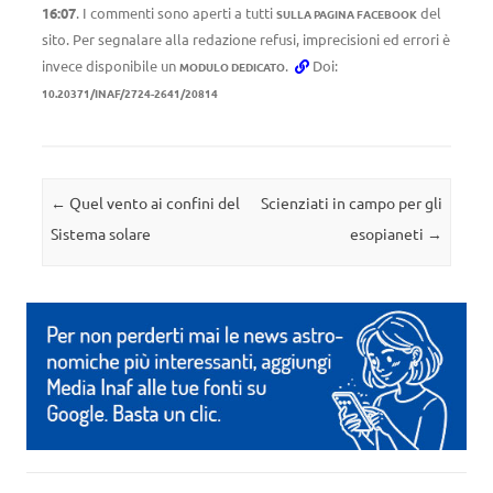
16:07
. I commenti sono aperti a tutti
del
SULLA PAGINA FACEBOOK
sito. Per segnalare alla redazione refusi, imprecisioni ed errori è
invece disponibile un
.
Doi:
MODULO DEDICATO
10.20371/INAF/2724-2641/20814
Navigazione articolo
←
Quel vento ai confini del
Scienziati in campo per gli
Sistema solare
esopianeti
→