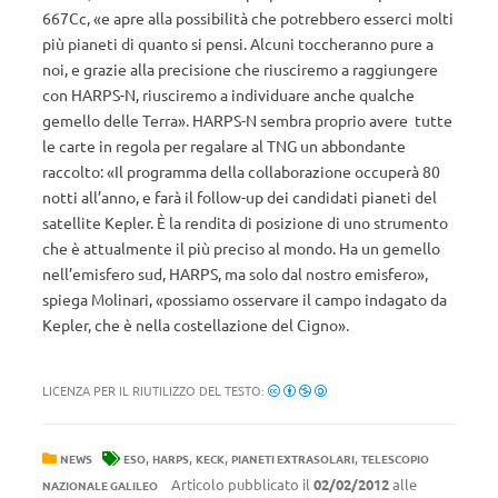
667Cc, «e apre alla possibilità che potrebbero esserci molti
più pianeti di quanto si pensi. Alcuni toccheranno pure a
noi, e grazie alla precisione che riusciremo a raggiungere
con HARPS-N, riusciremo a individuare anche qualche
gemello delle Terra». HARPS-N sembra proprio avere tutte
le carte in regola per regalare al TNG un abbondante
raccolto: «Il programma della collaborazione occuperà 80
notti all’anno, e farà il follow-up dei candidati pianeti del
satellite Kepler. È la rendita di posizione di uno strumento
che è attualmente il più preciso al mondo. Ha un gemello
nell’emisfero sud, HARPS, ma solo dal nostro emisfero»,
spiega Molinari, «possiamo osservare il campo indagato da
Kepler, che è nella costellazione del Cigno».
LICENZA PER IL RIUTILIZZO DEL TESTO:
,
,
,
,
NEWS
ESO
HARPS
KECK
PIANETI EXTRASOLARI
TELESCOPIO
Articolo pubblicato il
02/02/2012
alle
NAZIONALE GALILEO