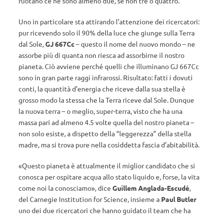
ruotano ce ne sono almeno due, se non tre o quattro.
Uno in particolare sta attirando l’attenzione dei ricercatori:
pur ricevendo solo il 90% della luce che giunge sulla Terra
dal Sole,
GJ 667Cc
– questo il nome del nuovo mondo – ne
assorbe più di quanta non riesca ad assorbirne il nostro
pianeta. Ciò avviene perché quelli che illuminano GJ 667Cc
sono in gran parte raggi infrarossi. Risultato: fatti i dovuti
conti, la quantità d’energia che riceve dalla sua stella è
grosso modo la stessa che la Terra riceve dal Sole. Dunque
la nuova terra – o meglio, super-terra, visto che ha una
massa pari ad almeno 4.5 volte quella del nostro pianeta –
non solo esiste, a dispetto della “leggerezza” della stella
madre, ma si trova pure nella cosiddetta fascia d’abitabilità.
«Questo pianeta è attualmente il miglior candidato che si
conosca per ospitare acqua allo stato liquido e, forse, la vita
come noi la conosciamo», dice
Guillem Anglada-Escudé
,
del Carnegie Institution for Science, insieme a
Paul Butler
uno dei due ricercatori che hanno guidato il team che ha