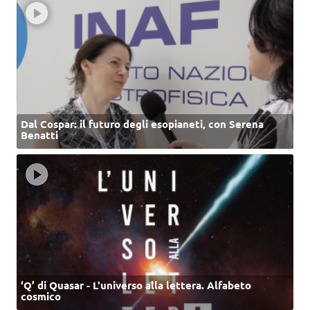
Dal Cospar: il futuro degli esopianeti, con Serena
Benatti
‘Q’ di Quasar - L'universo alla lettera. Alfabeto
cosmico