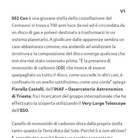
V1
052 Cen
è una giovane stella della costellazione del
Centauro: si trova a 700 anni luce da noi ed è circondata da
un disco di gas e polveri destinato a trasformarsi in un
sistema planetario. A giudicare dalle apparenze sembra un
caso abbastanza comune, ma andando ad analizzare la
struttura e la composizione del disco emerge qualcosa che
non era mai stato osservato prima. “È la presenza di
monossido di carbonio (
CO
) che invece di essere
sparpagliato su tutto il disco, come succede in altri casi, è
confinato in un anello sottilissimo, come una corda” spiega
Fiorella Castelli
, dell’
INAF – Osservatorio Astronomico
di Trieste
, fra i ricercatori del gruppo internazionale che ha
effettuato la scoperta utilizzando il
Very Large Telescope
dell’
ESO
.
L’anello di monossido di carbonio dista dalla propria stella
tanto quanto la Terra dista dal Sole. Perché lì e non altrove?
E, soprattutto, perché forma un cerchio concentrato,