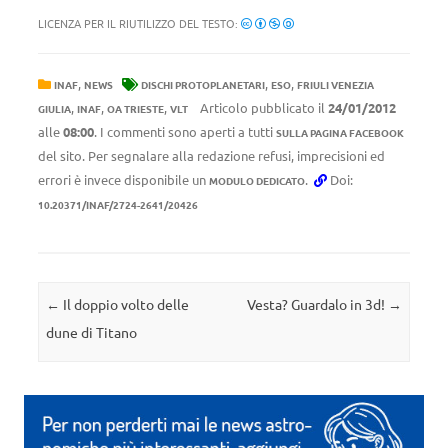
LICENZA PER IL RIUTILIZZO DEL TESTO:
,
,
,
INAF
NEWS
DISCHI PROTOPLANETARI
ESO
FRIULI VENEZIA
,
,
,
Articolo pubblicato il
24/01/2012
GIULIA
INAF
OA TRIESTE
VLT
alle
08:00
. I commenti sono aperti a tutti
SULLA PAGINA FACEBOOK
del sito. Per segnalare alla redazione refusi, imprecisioni ed
errori è invece disponibile un
.
Doi:
MODULO DEDICATO
10.20371/INAF/2724-2641/20426
Navigazione articolo
←
Il doppio volto delle
Vesta? Guardalo in 3d!
→
dune di Titano