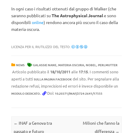
In ogni caso i risultati ottenuti dal gruppo di Walker (che
saranno pubblicati su
The Astrophysical Journal
e sono
disponibili
online
) rendono ancora più oscuro il caso della
materia oscura.
LICENZA PER IL RIUTILIZZO DEL TESTO:
,
,
,
NEWS
GALASSIE NANE
MATERIA OSCURA
NOBEL
PERLMUTTER
Articolo pubblicato il
18/10/2011
alle
17:15
. I commenti sono
aperti a tutti
del sito. Per segnalare alla
SULLA PAGINA FACEBOOK
redazione refusi, imprecisioni ed errori è invece disponibile un
.
Doi:
MODULO DEDICATO
10.20371/INAF/2724-2641/17555
Navigazione articolo
←
INAF a Genova tra
Milioni che fanno la
passato e futuro
differenza
→