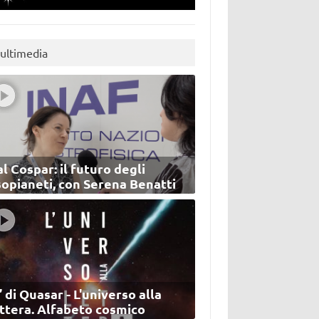
ultimedia
l Cospar: il futuro degli
sopianeti, con Serena Benatti
’ di Quasar - L'universo alla
ettera. Alfabeto cosmico