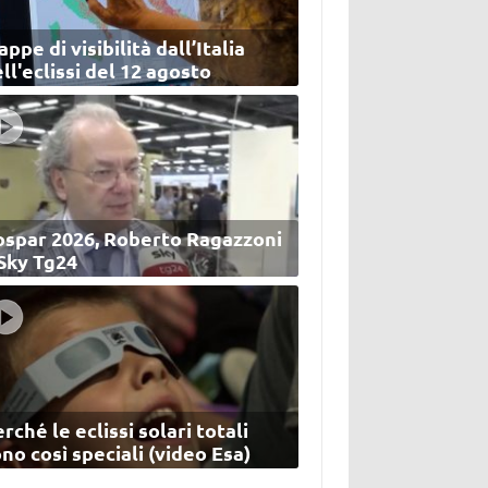
ppe di visibilità dall’Italia
ll'eclissi del 12 agosto
ospar 2026, Roberto Ragazzoni
 Sky Tg24
rché le eclissi solari totali
no così speciali (video Esa)