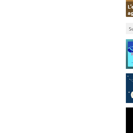
L’
ag
S