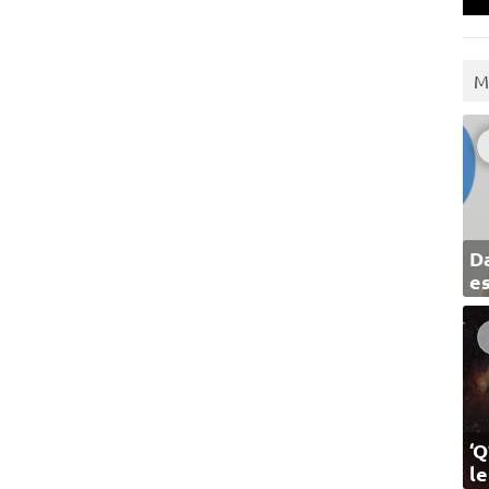
M
Da
e
‘Q
l