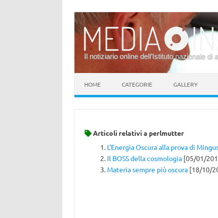
Il notiziario online dell’Istituto nazionale di 
Vai al contenuto
HOME
CATEGORIE
GALLERY
Articoli relativi a
perlmutter
L’Energia Oscura alla prova di Mingu
Il BOSS della cosmologia
[05/01/201
Materia sempre più oscura
[18/10/2