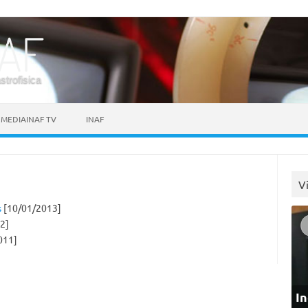
astrofisica
MEDIAINAF TV
INAF
V
s
[10/01/2013]
2]
011]
In