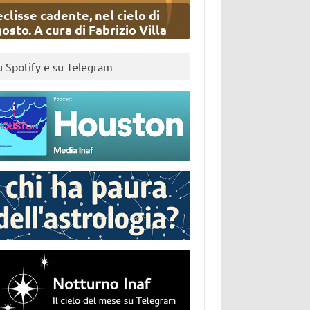
eclisse cadente, nel cielo di
osto. A cura di Fabrizio Villa
u Spotify e su Telegram