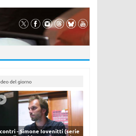
ideo del giorno
contri - Simone Iovenitti (serie