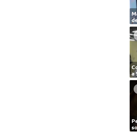
Ma
de
C
a
Pe
so