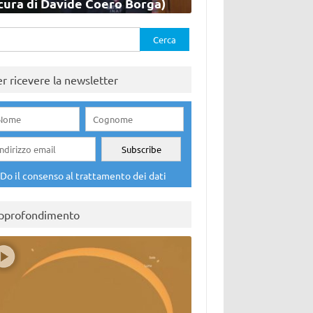
cura di Davide Coero Borga)
rca
er ricevere la newsletter
Do il consenso al trattamento dei dati
pprofondimento