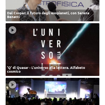
Dal Cospar: il futuro degli esopianeti, con Serena
Benatti
‘Q’ di Quasar - L'universo alla lettera. Alfabeto
cosmico