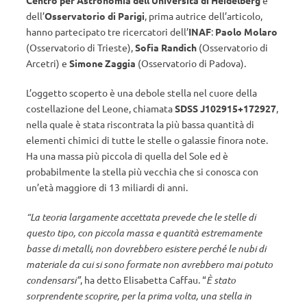
Centro per Astronomia dell’Università di Heidelberg
e
dell’
Osservatorio di Parigi
, prima autrice dell’articolo,
hanno partecipato tre ricercatori dell’
INAF
:
Paolo Molaro
(Osservatorio di Trieste),
Sofia Randich
(Osservatorio di
Arcetri) e
Simone Zaggia
(Osservatorio di Padova).
L’oggetto scoperto è una debole stella nel cuore della
costellazione del Leone, chiamata
SDSS J102915+172927
,
nella quale è stata riscontrata la più bassa quantità di
elementi chimici di tutte le stelle o galassie finora note.
Ha una massa più piccola di quella del Sole ed è
probabilmente la stella più vecchia che si conosca con
un’età maggiore di 13 miliardi di anni.
“La teoria largamente accettata prevede che le stelle di
questo tipo, con piccola massa e quantità estremamente
basse di metalli, non dovrebbero esistere perché le nubi di
materiale da cui si sono formate non avrebbero mai potuto
condensarsi”
, ha detto Elisabetta Caffau. “
È
stato
sorprendente scoprire, per la prima volta, una stella in