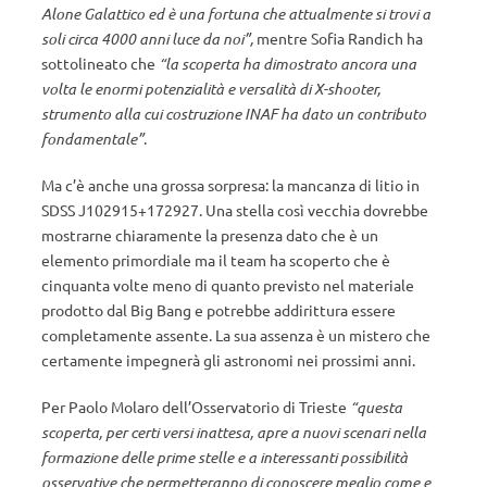
Alone Galattico ed è una fortuna che attualmente si trovi a
soli circa 4000 anni luce da noi”,
mentre Sofia Randich ha
sottolineato che
“la scoperta ha dimostrato ancora una
volta le enormi potenzialità e versalità di X-shooter,
strumento alla cui costruzione INAF ha dato un contributo
fondamentale”
.
Ma c’è anche una grossa sorpresa: la mancanza di litio in
SDSS J102915+172927. Una stella così vecchia dovrebbe
mostrarne chiaramente la presenza dato che è un
elemento primordiale ma il team ha scoperto che è
cinquanta volte meno di quanto previsto nel materiale
prodotto dal Big Bang e potrebbe addirittura essere
completamente assente. La sua assenza è un mistero che
certamente impegnerà gli astronomi nei prossimi anni.
Per Paolo Molaro dell’Osservatorio di Trieste
“questa
scoperta, per certi versi inattesa, apre a nuovi scenari nella
formazione delle prime stelle e a interessanti possibilità
osservative che permetteranno di conoscere meglio come e