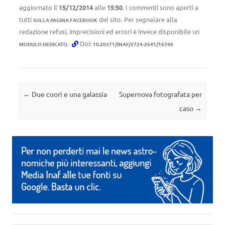
aggiornato il
15/12/2014
alle
15:50
. I commenti sono aperti a
tutti
del sito. Per segnalare alla
SULLA PAGINA FACEBOOK
redazione refusi, imprecisioni ed errori è invece disponibile un
.
Doi:
MODULO DEDICATO
10.20371/INAF/2724-2641/16590
Navigazione articolo
←
Due cuori e una galassia
Supernova fotografata per
caso
→