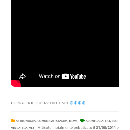
LICENZA PER IL RIUTILIZZO DEL TESTO:
,
,
,
,
ASTRONOMIA
COMUNICATI STAMPA
NEWS
ALONI GALATTICI
ESO
,
Articolo inizialmente pubblicato il
31/08/2011
e
VIA LATTEA
VLT