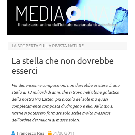
Il notiziario online dell’Istituto nazionale di astrofisica
Vai al contenuto
LA SCOPERTA SULLA RIVISTA NATURE
La stella che non dovrebbe
esserci
Per dimensioni e composizioni non dovrebbe esistere. È una
stella di 13 miliardi di anni, che si trova nell'alone galattico
della nostra Via Lattea, più piccola del sole ma quasi
completamente composta di idrogeno e elio. All'inizio si
ritiene si potessero formare solo stelle molto massicce
dell’ordine dei milioni di masse solari.
Francesco Rea
31/08/2011