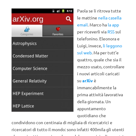
Paola se li ritrova tutte
le mattine
nella casella
email
. Marco ha
la app
per riceverli via
RSS
sul
telefonino. Eleonora e
Luigi, invece,
li leggono
sul web
. Ma per tutt’e
quattro, quale che sia il
mezzo usato, controllare
i nuovi articoli caricati
su
arXiv
è
immancabilmente la
prima attività lavorativa
della giornata. Un
appuntamento
quotidiano che
condividono con centinaia di migliaia di ricercatrici e
ricercatori di tutto il mondo: sono infatti 400mila gli utenti