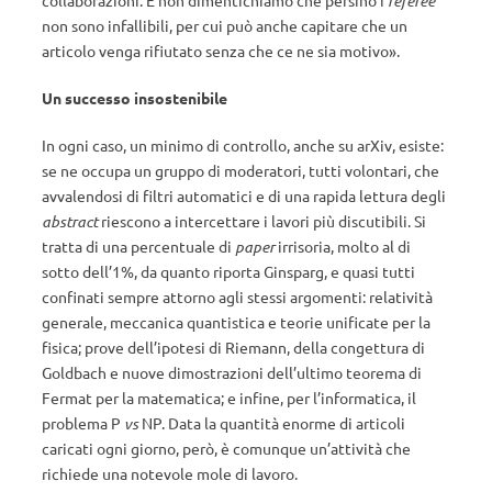
collaborazioni. E non dimentichiamo che persino i
referee
non sono infallibili, per cui può anche capitare che un
articolo venga rifiutato senza che ce ne sia motivo».
Un successo insostenibile
In ogni caso, un minimo di controllo, anche su arXiv, esiste:
se ne occupa un gruppo di moderatori, tutti volontari, che
avvalendosi di filtri automatici e di una rapida lettura degli
abstract
riescono a intercettare i lavori più discutibili. Si
tratta di una percentuale di
paper
irrisoria, molto al di
sotto dell’1%, da quanto riporta Ginsparg, e quasi tutti
confinati sempre attorno agli stessi argomenti: relatività
generale, meccanica quantistica e teorie unificate per la
fisica; prove dell’ipotesi di Riemann, della congettura di
Goldbach e nuove dimostrazioni dell’ultimo teorema di
Fermat per la matematica; e infine, per l’informatica, il
problema P
vs
NP. Data la quantità enorme di articoli
caricati ogni giorno, però, è comunque un’attività che
richiede una notevole mole di lavoro.