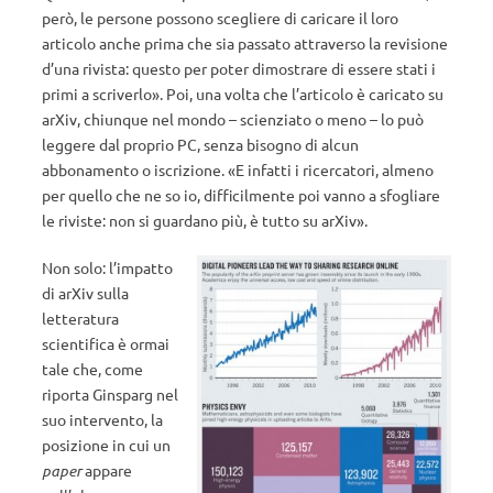
però, le persone possono scegliere di caricare il loro
articolo anche prima che sia passato attraverso la revisione
d’una rivista: questo per poter dimostrare di essere stati i
primi a scriverlo». Poi, una volta che l’articolo è caricato su
arXiv, chiunque nel mondo – scienziato o meno – lo può
leggere dal proprio PC, senza bisogno di alcun
abbonamento o iscrizione. «E infatti i ricercatori, almeno
per quello che ne so io, difficilmente poi vanno a sfogliare
le riviste: non si guardano più, è tutto su arXiv».
Non solo: l’impatto
di arXiv sulla
letteratura
scientifica è ormai
tale che, come
riporta Ginsparg nel
suo intervento, la
posizione in cui un
paper
appare