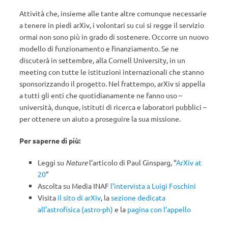
Attività che, insieme alle tante altre comunque necessarie
a tenere in piedi arXiv, i volontari su cui si regge il servizio
ormai non sono più in grado di sostenere. Occorre un nuovo
modello di funzionamento e finanziamento. Se ne
discuterà in settembre, alla Cornell University, in un
meeting con tutte le istituzioni internazionali che stanno
sponsorizzando il progetto. Nel frattempo, arXiv si appella
a tutti gli enti che quotidianamente ne fanno uso –
università, dunque, istituti di ricerca e laboratori pubblici –
per ottenere un aiuto a proseguire la sua missione.
Per saperne di più:
Leggi su
Nature
l’articolo di Paul Ginsparg, “
ArXiv at
20
”
Ascolta su Media INAF
l’intervista a Luigi Foschini
Visita
il sito di arXiv
, la
sezione dedicata
all’astrofisica (astro-ph)
e la
pagina con l’appello