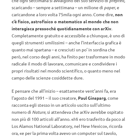
che ogni settimana si avvalgono del suo servizio di
preprint
,
scaricando – sempre a settimana – un milione di
paper
, e
caricandone a loro volta 75mila ogni anno. Come dire,
non
c’è fisico, astrofisico o matematico al mondo che non
interagisca pressoché quotidianamente con arXiv
.
Completamente gratuito e accessibile a chiunque, è uno di
quegli strumenti umilissimi – anche l’interfaccia grafica è
quanto mai spartana – e cresciuti un po’ in sordina che
però, nel corso degli anni, ha finito per trasformare in modo
radicale il modo di lavorare, comunicare e condividere i
propri risultati nel mondo scientifico, o quanto meno nel
campo delle scienze cosiddette dure.
E pensare che all’inizio – esattamente vent’anni fa, era
l’agosto del 1991 – il suo creatore,
Paul Ginsparg
, come
racconta egli stesso in un articolo uscito sull’ultimo
numero di
Nature
, si attendeva che arXiv avrebbe ospitato
non più di 100 articoli all’anno. «Mi ero trasferito da poco al
Los Alamos National Laboratory, nel New Mexico», ricorda
ora, «e per la prima volta avevo un computer sul tavolo,