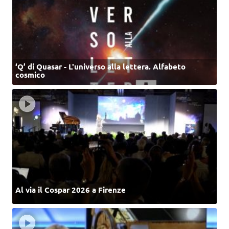
‘Q’ di Quasar - L'universo alla lettera. Alfabeto
cosmico
Al via il Cospar 2026 a Firenze