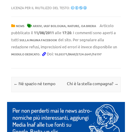
LICENZA PER IL RIUTILIZZO DEL TESTO:
,
,
,
Articolo
NEWS
ARXIV
IASF BOLOGNA
NATURE
OA BRERA
pubblicato il
11/08/2011
alle
17:20
. I commenti sono aperti a
tutti
del sito. Per segnalare alla
SULLA PAGINA FACEBOOK
redazione refusi, imprecisioni ed errori è invece disponibile un
.
Doi:
MODULO DEDICATO
10.20371/INAF/2724-2641/16197
Navigazione articolo
←
Né spazio né tempo
Chi è la stella compagna?
→