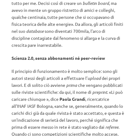
tutto per me. Decisi così di creare un
bulletin board
, ma
avevo in mente un gruppo ristretto di amici e colleghi,
qualche centinaia, tutte persone che si occupavano di
fisica teorica delle alte energie». Da allora, gli articoli finiti
nel suo
database
sono diventati 700mila, l’arco di
discipline contagiate dal fenomeno si allarga e la curva di
crescita pare inarrestabile.
Scienza 2.0, senza abbonamenti né peer-review
Il principio di funzionamento è molto semplice: sono gli
autori stessi degli articoli a effettuare l’
upload
dei propri
lavori. E di solito ciò avviene
prima
che vengano pubblicati
sulle riviste scientifiche: da qui, il nome di
preprint
. «Li può
caricare chiunque », dice
Paola Grandi
, ricercatrice
all’INAF IASF Bologna, «anche se, generalmente, quando lo
carichi dici già da quale rivista è stato accettato, e questa è
un’indicazione di serietà del lavoro, perché significa che
prima di essere messo in rete è stato vagliato dai
referee
.
Quando ci sono competizioni scientifiche molto accese,