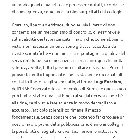
un modo quanto mai efficace per essere notati, ricordati e
di conseguenza, come mostra Ginsparg, citati dai colleghi.
Gratuito, libero ed efficace, dunque. Ma il fatto di non
contemplare un meccanismo di controllo, di
peer-review
,
sulla validità dei lavori caricati – lavori che, come abbiamo
visto, non necessariamente sono già stati accettati da
riviste scientifiche – non mette a repentaglio la qualità del
servizio? «Io penso di no, anzi: la storia c’insegna che nella
scienza, a volte, i filtri possono risultare disastrosi. Per cui
penso sia molto importante che esista anche un canale di
contatto libero fra gli scienziati», afferma
Luigi Foschini
,
dell’INAF Osservatorio astronomico di Brera, «e questo non
può limitarsi alle email, ai blog o ai social network, perché
alla fine, se si vuole fare scienza in modo dettagliato e
accurato, l’articolo scientifico rimane il mezzo
fondamentale. Senza contare che, potendo far circolare un
nostro lavoro
prima
della pubblicazione, diamo ai colleghi
la possibilità di segnalarci eventuali errori, o instaurare